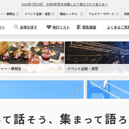
2026年7月30日
令和8年熊本地震により被災された皆さまへ
ィー・懇親会
イベント企画・運営
備品レンタル
ウェビナーサポート
短
方へ
会場を探す
検討リスト
閲覧履歴
よくあるご質
ティー・懇親会
イベント企画・運営
話
集
語
って
そう、
まって
ろ