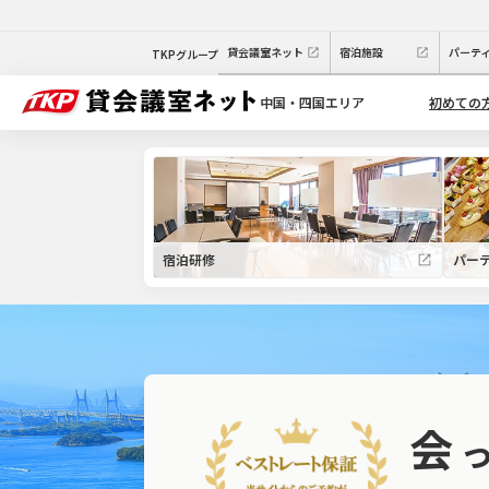
貸会議室ネット
宿泊施設
パーテ
TKPグループ
中国・四国エリア
初めての
宿泊研修
パー
会