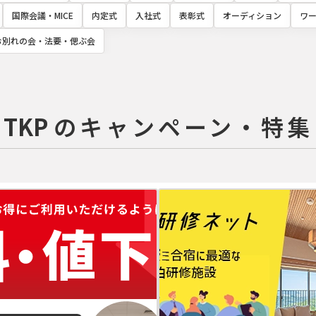
国際会議・MICE
内定式
入社式
表彰式
オーディション
ワ
お別れの会・法要・偲ぶ会
TKP
の
キャンペーン・特集