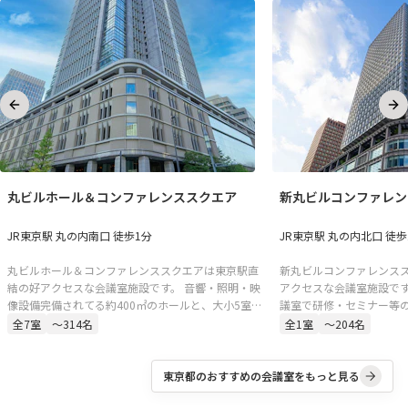
Previous slide
Ne
丸ビルホール＆コンファレンススクエア
新丸ビルコンファレン
JR東京駅 丸の内南口 徒歩1分
JR東京駅 丸の内北口 徒歩
丸ビルホール＆コンファレンススクエアは東京駅直
新丸ビルコンファレンス
結の好アクセスな会議室施設です。 音響・照明・映
アクセスな会議室施設です
像設備完備されてる約400㎡のホールと、大小5室の
議室で研修・セミナー等
会議室。セミナー、講演会、シンポジウム、株主総
です。
全
7
室
〜314名
全
1
室
〜204名
会、決算説明会、新製品発表、展示会、試写会な
ど、多様な用途にご対応可能です。
東京都
のおすすめの会議室をもっと見る