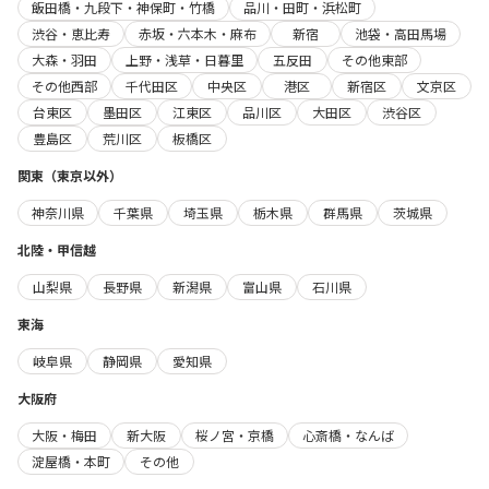
飯田橋・九段下・神保町・竹橋
品川・田町・浜松町
渋谷・恵比寿
赤坂・六本木・麻布
新宿
池袋・高田馬場
大森・羽田
上野・浅草・日暮里
五反田
その他東部
その他西部
千代田区
中央区
港区
新宿区
文京区
台東区
墨田区
江東区
品川区
大田区
渋谷区
豊島区
荒川区
板橋区
関東（東京以外）
神奈川県
千葉県
埼玉県
栃木県
群馬県
茨城県
北陸・甲信越
山梨県
長野県
新潟県
富山県
石川県
東海
岐阜県
静岡県
愛知県
大阪府
大阪・梅田
新大阪
桜ノ宮・京橋
心斎橋・なんば
淀屋橋・本町
その他