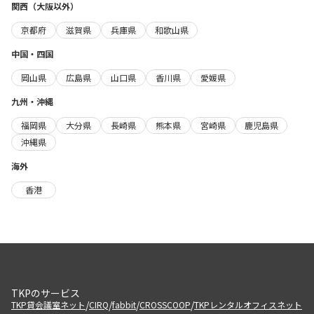
関西（大阪以外）
京都府
滋賀県
兵庫県
和歌山県
中国・四国
岡山県
広島県
山口県
香川県
愛媛県
九州・沖縄
福岡県
大分県
長崎県
熊本県
宮崎県
鹿児島県
沖縄県
海外
香港
TKPのサービス
/
/
/
/
TKP貸会議室ネット
CIRQ
fabbit
CROSSCOOP
TKPレンタルオフィスネット