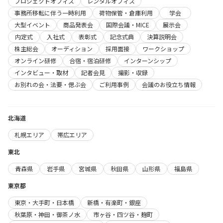
プロジェクトオフィス
レンタルオフィス
事務所移転に伴う一時利用
荷物保管・倉庫利用
学会
大型イベント
商品発表会
国際会議・MICE
展示会
内定式
入社式
表彰式
記念式典
決算説明会
株主総会
オーディション
採用面接
ワークショップ
オンライン研修
合宿・宿泊研修
インターンシップ
インタビュー・取材
記者会見
撮影・収録
お別れの会・法要・偲ぶ会
ご利用事例
会議のお役立ち情報
北海道
札幌エリア
帯広エリア
東北
青森県
岩手県
宮城県
秋田県
山形県
福島県
東京都
東京・大手町・日本橋
新橋・有楽町・銀座
秋葉原・神田・御茶ノ水
市ヶ谷・四ツ谷・麹町