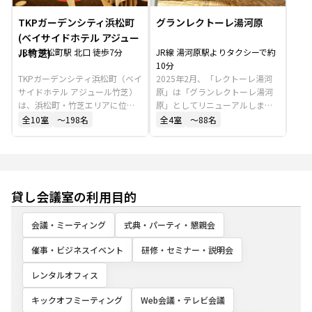
TKPガーデンシティ浜松町
グランレクトーレ湯河原
(ベイサイドホテル アジュー
ル竹芝)
JR線 浜松町駅 北口 徒歩7分
JR線 湯河原駅よりタクシーで約
10分
TKPガーデンシティ浜松町（ベイ
2025年2月、「レクトーレ湯河
サイドホテル アジュール竹芝）
原」は「グランレクトーレ湯河
は、浜松町・竹芝エリアに位置
原」としてリニューアルしまし
するホテル内の会議室・宴会場
た。都心から約60分の立地にあ
全
10
室
〜198名
全
4
室
〜88名
です。会議、懇親会、宿泊を一
り、大ホールやカンファレンス
括で手配でき、団体利用や遠方
ルーム、マルチラウンジ（有
からのゲストにも適していま
料）など、多様な館内施設を備
す。利便性の高い立地で、多様
えています。会議や研修、懇親
なニーズに対応可能な施設で
会など、さまざまな用途に対応
貸し会議室の利用目的
す。
可能です。
会議・ミーティング
式典・パーティ・懇親会
催事・ビジネスイベント
研修・セミナー・説明会
レンタルオフィス
キックオフミーティング
Web会議・テレビ会議