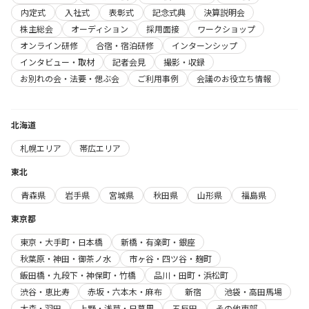
内定式
入社式
表彰式
記念式典
決算説明会
株主総会
オーディション
採用面接
ワークショップ
オンライン研修
合宿・宿泊研修
インターンシップ
インタビュー・取材
記者会見
撮影・収録
お別れの会・法要・偲ぶ会
ご利用事例
会議のお役立ち情報
北海道
札幌エリア
帯広エリア
東北
青森県
岩手県
宮城県
秋田県
山形県
福島県
東京都
東京・大手町・日本橋
新橋・有楽町・銀座
秋葉原・神田・御茶ノ水
市ヶ谷・四ツ谷・麹町
飯田橋・九段下・神保町・竹橋
品川・田町・浜松町
渋谷・恵比寿
赤坂・六本木・麻布
新宿
池袋・高田馬場
大森・羽田
上野・浅草・日暮里
五反田
その他東部