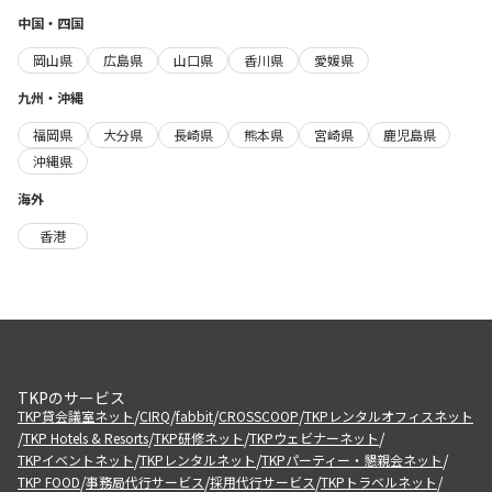
中国・四国
岡山県
広島県
山口県
香川県
愛媛県
九州・沖縄
福岡県
大分県
長崎県
熊本県
宮崎県
鹿児島県
沖縄県
海外
香港
TKPのサービス
/
/
/
/
TKP貸会議室ネット
CIRQ
fabbit
CROSSCOOP
TKPレンタルオフィスネット
/
/
/
/
TKP Hotels & Resorts
TKP研修ネット
TKPウェビナーネット
/
/
/
TKPイベントネット
TKPレンタルネット
TKPパーティー・懇親会ネット
/
/
/
/
TKP FOOD
事務局代行サービス
採用代行サービス
TKPトラベルネット