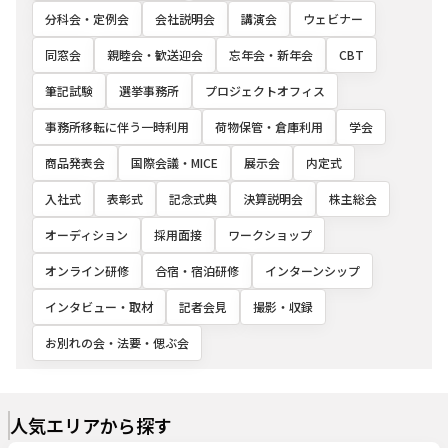
分科会・定例会
会社説明会
講演会
ウェビナー
同窓会
親睦会・歓送迎会
忘年会・新年会
CBT
筆記試験
選挙事務所
プロジェクトオフィス
事務所移転に伴う一時利用
荷物保管・倉庫利用
学会
商品発表会
国際会議・MICE
展示会
内定式
入社式
表彰式
記念式典
決算説明会
株主総会
オーディション
採用面接
ワークショップ
オンライン研修
合宿・宿泊研修
インターンシップ
インタビュー・取材
記者会見
撮影・収録
お別れの会・法要・偲ぶ会
人気エリアから探す