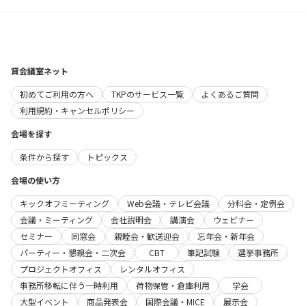
貸会議室ネット
初めてご利用の方へ
TKPのサービス一覧
よくあるご質問
利用規約・キャンセルポリシー
会場を探す
条件から探す
トピックス
会場の使い方
キックオフミーティング
Web会議・テレビ会議
分科会・定例会
会議・ミーティング
会社説明会
講演会
ウェビナー
セミナー
同窓会
親睦会・歓送迎会
忘年会・新年会
パーティー・懇親会・二次会
CBT
筆記試験
選挙事務所
プロジェクトオフィス
レンタルオフィス
事務所移転に伴う一時利用
荷物保管・倉庫利用
学会
大型イベント
商品発表会
国際会議・MICE
展示会