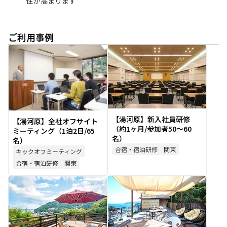
性が高まります
ご利用事例
【湯河原】新入社員研修
【湯河原】全社オフサイト
（約1ヶ月/参加者50～60
ミーティング（1泊2日/65
名）
名）
合宿・宿泊研修
関東
キックオフミーティング
合宿・宿泊研修
関東