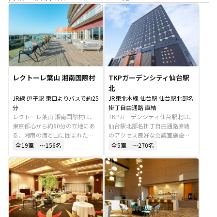
レクトーレ葉山 湘南国際村
TKPガーデンシティ仙台駅
北
JR線 逗子駅 東口よりバスで約25
JR東北本線 仙台駅 仙台駅北部名
分
掛丁自由通路 直結
レクトーレ葉山 湘南国際村は、
TKPガーデンシティ仙台駅北は、
東京都心から約60分の立地にあ
仙台駅北部名掛丁自由通路直結
る、湘南の海と山に囲まれた研
のアクセス良好な会議室施設で
修施設です。逗子駅東口からバ
す。天井高5mのバンケットホー
全
19
室
〜156名
全
5
室
〜270名
スで25分のアクセスで、最大収
ルは最大270名収容可能で、会
容221名のセミナー室には同時通
議、研修、懇親会など多様な用
訳設備や事務局用の別室も備え
途に対応しています。宴会場・
ています。大規模な研修やセミ
会議室・ホテルの機能を兼ね備
ナーに適した環境を整えていま
えたハイブリッド型施設です。
す。