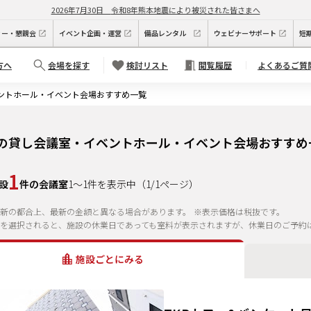
2026年7月30日
令和8年熊本地震により被災された皆さまへ
ィー・懇親会
イベント企画・運営
備品レンタル
ウェビナーサポート
短
方へ
会場を探す
検討リスト
閲覧履歴
よくあるご質
ントホール・イベント会場おすすめ一覧
の貸し会議室・イベントホール・イベント会場おすすめ
1
設
件の会議室
1
～
1
件を表示中
（
1
/
1
ページ）
新の都合上、最新の金額と異なる場合があります。
※表示価格は税抜です。
を選択されると、施設の休業日であっても室料が表示されますが、休業日のご予約
施設ごとにみる