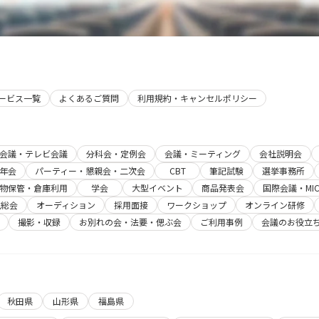
サービス一覧
よくあるご質問
利用規約・キャンセルポリシー
b会議・テレビ会議
分科会・定例会
会議・ミーティング
会社説明会
年会
パーティー・懇親会・二次会
CBT
筆記試験
選挙事務所
物保管・倉庫利用
学会
大型イベント
商品発表会
国際会議・MIC
主総会
オーディション
採用面接
ワークショップ
オンライン研修
撮影・収録
お別れの会・法要・偲ぶ会
ご利用事例
会議のお役立
秋田県
山形県
福島県