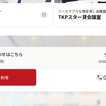
ト
リーズナブルな格安貸し会議室
TKPスター貸会議室
わせはこちら
返答）
（9:
合わせ