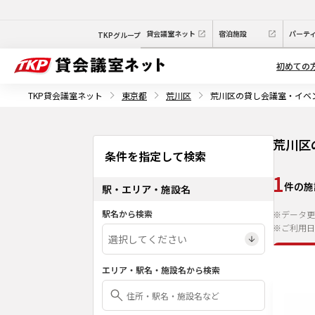
貸会議室ネット
宿泊施設
パーテ
TKPグループ
初めての
TKP貸会議室ネット
東京都
荒川区
荒川区の貸し会議室・イベ
荒川区
条件を指定して検索
1
件の施
駅・エリア・施設名
駅名から検索
※データ更
※ご利用日
エリア・駅名・施設名から検索