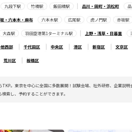
九段下駅
竹橋駅
飯田橋駅
品川・田町・浜松町
品
坂・六本木・麻布
六本木駅
広尾駅
虎ノ門駅
赤坂駅
大森駅
羽田空港第1ターミナル駅
上野・浅草・日暮里
の他西部
千代田区
中央区
港区
新宿区
文京区
荒川区
板橋区
らTKP。東京を中心に全国に多数展開！試験会場、社外研修、企業説明
ら検索し、予約することができます。