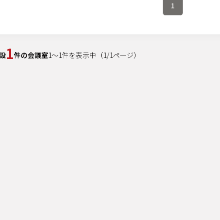
1
1
設
件の会議室
1
～
1
件を表示中
（
1
/
1
ページ）