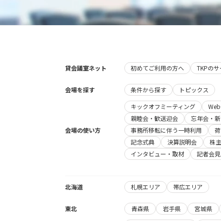
貸会議室ネット
初めてご利用の方へ
TKPの
会場を探す
条件から探す
トピックス
キックオフミーティング
We
親睦会・歓送迎会
忘年会・新
会場の使い方
事務所移転に伴う一時利用
荷
記念式典
決算説明会
株
インタビュー・取材
記者会見
北海道
札幌エリア
帯広エリア
東北
青森県
岩手県
宮城県