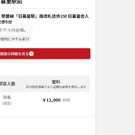
日暮里駅前
常磐線「日暮里駅」南改札徒歩2分 日暮里舎人
歩5分
のホテル内会場。
敷地内にホテルあり
施設の詳細を見る
室料
収容人数
日付指定検索でより正確な金額を表示します
36名
￥12,000
/ 時間
（
島型
）