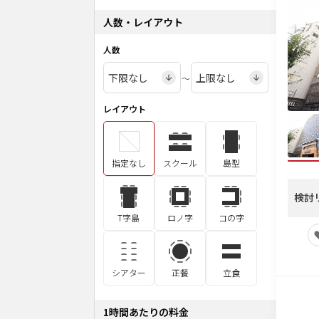
人数・レイアウト
人数
〜
レイアウト
指定なし
スクール
島型
検討
T字島
ロノ字
コの字
シアター
正餐
立食
1時間あたりの料金