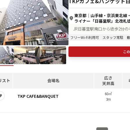
TKPカフェ&バンケット
東京都
｜
山手線・京浜東北線・
ライナー「日暮里駅」北改札徒
JR日暮里駅南口から徒歩2分
フリーWi-Fi利用可
スタッフ常駐
この
広さ
リスト
会場名
天井高
60㎡
TKP CAFE&BANQUET
3m