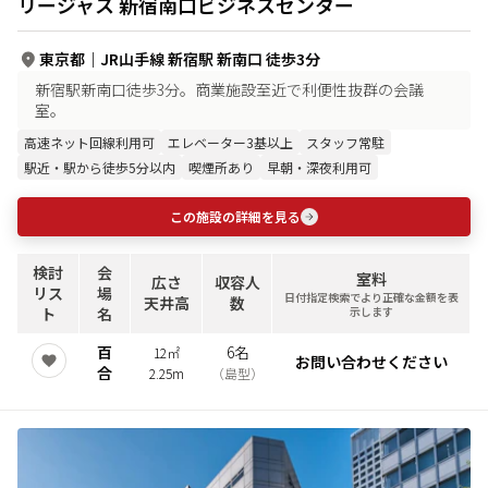
リージャス 新宿南口ビジネスセンター
東京都
｜
JR山手線 新宿駅 新南口 徒歩3分
新宿駅新南口徒歩3分。商業施設至近で利便性抜群の会議
室。
高速ネット回線利用可
エレベーター3基以上
スタッフ常駐
駅近・駅から徒歩5分以内
喫煙所あり
早朝・深夜利用可
この施設の詳細を見る
検討
会
室料
広さ
収容人
リス
場
日付指定検索でより正確な金額を表
天井高
数
ト
名
示します
百
6名
12㎡
お問い合わせください
合
2.25m
（
島型
）