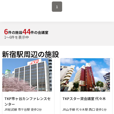
1
6
44
件の施設
件の会議室
1
～
6
件を表示中
新宿駅周辺の施設
TKP市ヶ谷カンファレンスセ
TKPスター貸会議室 代々木
ンター
JR総武線 市ケ谷駅 徒歩2分
JR山手線 代々木駅 西口 徒歩1分