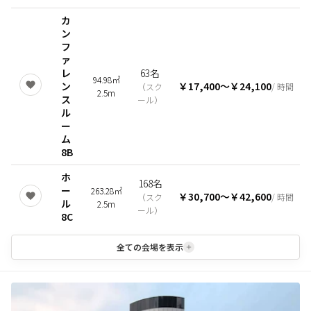
カ
ン
フ
ァ
レ
63名
94.98㎡
ン
￥17,400
〜
￥24,100
（
スク
/ 時間
2.5m
ス
ール
）
ル
ー
ム
8B
ホ
168名
ー
263.28㎡
￥30,700
〜
￥42,600
（
スク
/ 時間
ル
2.5m
ール
）
8C
全ての会場を表示