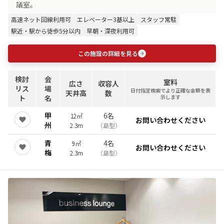
議室。
高速ネット回線利用可
エレベーター3基以上
スタッフ常駐
駅近・駅から徒歩5分以内
早朝・深夜利用可
この施設の詳細を見る
検討
会
室料
広さ
収容人
リス
場
日付指定検索でより正確な金額を表
天井高
数
ト
名
示します
甲
6名
12㎡
お問い合わせください
州
2.3m
（
島型
）
青
4名
9㎡
お問い合わせください
梅
2.3m
（
島型
）