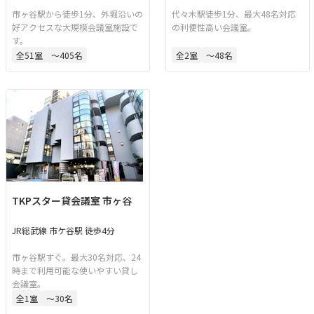
市ヶ谷駅から徒歩1分、外堀沿いの
代々木駅徒歩1分、最大48名対応
好アクセスな大規模会議室施設で
の利便性高い会議室。
す。
全
51
室
〜405名
全
2
室
〜48名
TKPスター貸会議室 市ヶ谷
JR総武線 市ケ谷駅 徒歩4分
市ヶ谷駅すぐ。最大30名対応、24
時まで利用可能な使いやすい貸し
会議室。
全
1
室
〜30名