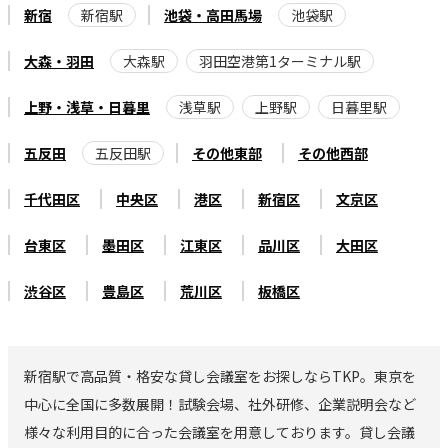
新宿
新宿駅
池袋・高田馬場
池袋駅
大森・羽田
大森駅
羽田空港第1ターミナル駅
上野・浅草・日暮里
浅草駅
上野駅
日暮里駅
五反田
五反田駅
その他東部
その他西部
千代田区
中央区
港区
新宿区
文京区
台東区
墨田区
江東区
品川区
大田区
渋谷区
豊島区
荒川区
板橋区
新宿駅で高品質・格安な貸し会議室をお探しならTKP。東京を
中心に全国に多数展開！試験会場、社外研修、企業説明会など
様々な利用目的に合った会議室を用意しております。貸し会議