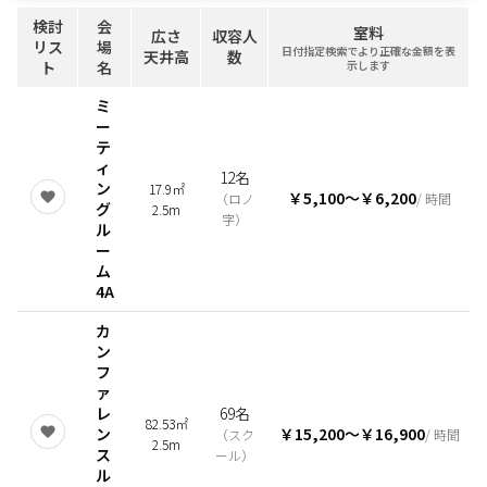
検討
会
室料
広さ
収容人
リス
場
日付指定検索でより正確な金額を表
天井高
数
ト
名
示します
ミ
ー
テ
ィ
12名
ン
17.9㎡
￥5,100
〜
￥6,200
（
ロノ
/ 時間
グ
2.5m
字
）
ル
ー
ム
4A
カ
ン
フ
ァ
レ
69名
82.53㎡
ン
￥15,200
〜
￥16,900
（
スク
/ 時間
2.5m
ス
ール
）
ル