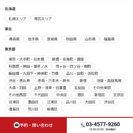
北海道
札幌エリア
帯広エリア
東北
青森県
岩手県
宮城県
秋田県
山形県
福島県
東京都
東京・大手町・日本橋
新橋・有楽町・銀座
秋葉原・神田・御茶ノ水
市ヶ谷・四ツ谷・麹町
飯田橋・九段下・神保町・竹橋
品川・田町・浜松町
渋谷・恵比寿
赤坂・六本木・麻布
新宿
池袋・高田馬場
大森・羽田
上野・浅草・日暮里
五反田
その他東部
その他西部
千代田区
中央区
港区
新宿区
文京区
台東区
墨田区
江東区
品川区
大田区
渋谷区
豊島区
荒川区
板橋区
関東（東京以外）
03-4577-9260
予約・問い合わせ
神奈川県
千葉県
埼玉県
栃木県
群馬県
茨城県
（9:00-18:00／年中無休）