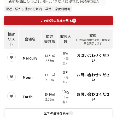
新宿駅西口徒歩1分、都心アクセスに優れた会議室施設。
駅近・駅から徒歩5分以内
早朝・深夜利用可
この施設の詳細を見る
検討
室料
広さ
収容人
リス
会場名
日付指定検索でより正確な金
天井高
数
ト
額を表示します
8名
お問い合わせくださ
13.51㎡
Mercury
（
島
い
2.56m
型
）
8名
お問い合わせくださ
13.51㎡
Moon
（
島
い
2.56m
型
）
10名
お問い合わせくださ
19.16㎡
Earth
（
島
い
2.56m
型
）
全ての会場を表示