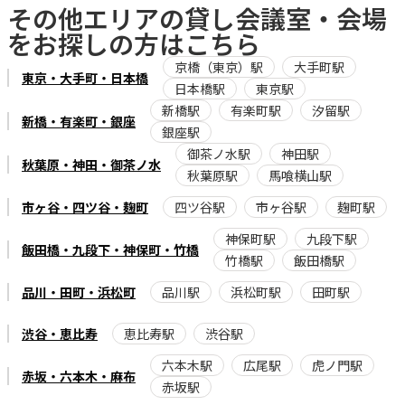
その他エリアの貸し会議室・会場
をお探しの方はこちら
京橋（東京）駅
大手町駅
東京・大手町・日本橋
日本橋駅
東京駅
新橋駅
有楽町駅
汐留駅
新橋・有楽町・銀座
銀座駅
御茶ノ水駅
神田駅
秋葉原・神田・御茶ノ水
秋葉原駅
馬喰横山駅
市ヶ谷・四ツ谷・麹町
四ツ谷駅
市ヶ谷駅
麹町駅
神保町駅
九段下駅
飯田橋・九段下・神保町・竹橋
竹橋駅
飯田橋駅
品川・田町・浜松町
品川駅
浜松町駅
田町駅
渋谷・恵比寿
恵比寿駅
渋谷駅
六本木駅
広尾駅
虎ノ門駅
赤坂・六本木・麻布
赤坂駅