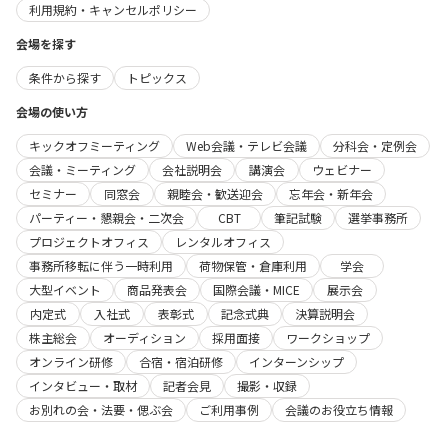
利用規約・キャンセルポリシー
会場を探す
条件から探す
トピックス
会場の使い方
キックオフミーティング
Web会議・テレビ会議
分科会・定例会
会議・ミーティング
会社説明会
講演会
ウェビナー
セミナー
同窓会
親睦会・歓送迎会
忘年会・新年会
パーティー・懇親会・二次会
CBT
筆記試験
選挙事務所
プロジェクトオフィス
レンタルオフィス
事務所移転に伴う一時利用
荷物保管・倉庫利用
学会
大型イベント
商品発表会
国際会議・MICE
展示会
内定式
入社式
表彰式
記念式典
決算説明会
株主総会
オーディション
採用面接
ワークショップ
オンライン研修
合宿・宿泊研修
インターンシップ
インタビュー・取材
記者会見
撮影・収録
お別れの会・法要・偲ぶ会
ご利用事例
会議のお役立ち情報