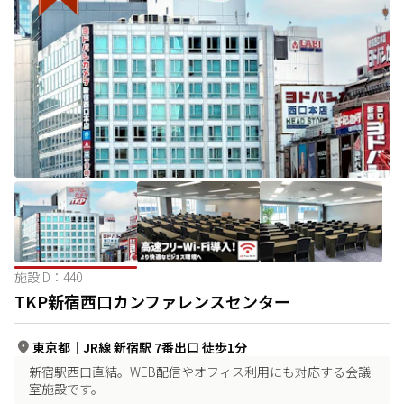
施設ID：
440
TKP新宿西口カンファレンスセンター
東京都
｜
JR線 新宿駅 7番出口 徒歩1分
新宿駅西口直結。WEB配信やオフィス利用にも対応する会議
室施設です。