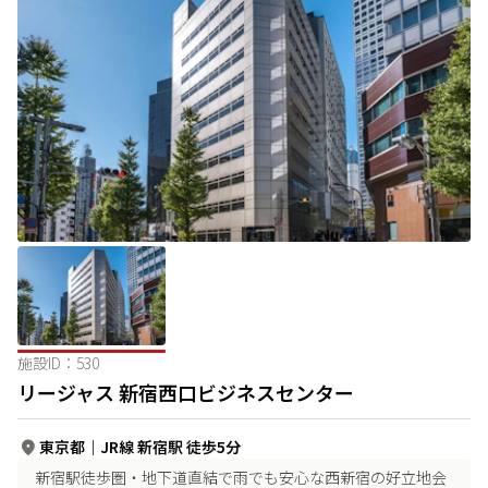
施設ID：
530
リージャス 新宿西口ビジネスセンター
東京都
｜
JR線 新宿駅 徒歩5分
新宿駅徒歩圏・地下道直結で雨でも安心な西新宿の好立地会