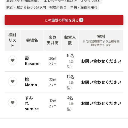
高速ネット回線利用可
エレベーター3基以上
スタッフ常駐
駅近・駅から徒歩5分以内
喫煙所あり
早朝・深夜利用可
この施設の詳細を見る
検討
室料
広さ
収容人
リス
会場名
日付指定検索でより正確な金
天井高
数
ト
額を表示します
10名
霞
20㎡
お問い合わせください
（
島
Kasumi
2.7m
型
）
12名
桃
22㎡
お問い合わせください
（
島
Momo
2.7m
型
）
すみ
4名
12㎡
れ
お問い合わせください
（
島
2.7m
sumire
型
）