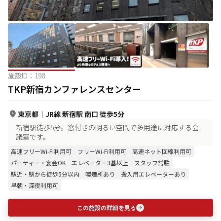
施設ID：
198
TKP新宿カンファレンスセンター
東京都
｜
JR線 新宿駅 南口 徒歩5分
新宿駅徒歩5分。窓付きの明るい空間で多用途に対応する会
議室です。
高速フリーWi-Fi利用可
フリーWi-Fi利用可
高速ネット回線利用可
パーティー・宴会OK
エレベーター3基以上
スタッフ常駐
駅近・駅から徒歩5分以内
喫煙所あり
搬入用エレベーターあり
早朝・深夜利用可
この施設の詳細を見る