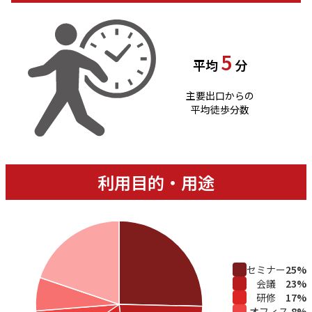
5
平均
分
主要出口からの
平均徒歩分数
利用目的・用途
セミナー
25
%
会議
23
%
研修
17
%
オフィス
8
%