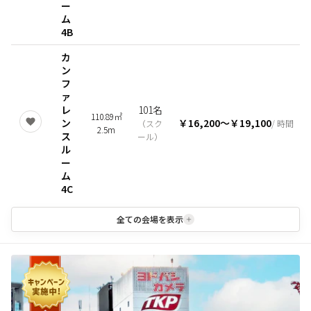
ー
ム
4B
カ
ン
フ
ァ
レ
101名
110.89㎡
ン
￥16,200
〜
￥19,100
（
スク
/ 時間
2.5m
ス
ール
）
ル
ー
ム
4C
全ての会場を表示