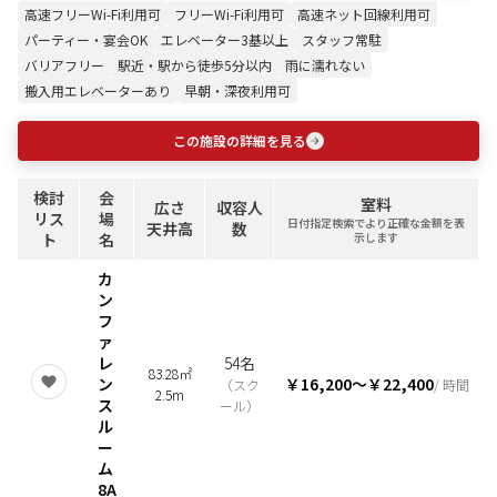
高速フリーWi-Fi利用可
フリーWi-Fi利用可
高速ネット回線利用可
パーティー・宴会OK
エレベーター3基以上
スタッフ常駐
バリアフリー
駅近・駅から徒歩5分以内
雨に濡れない
搬入用エレベーターあり
早朝・深夜利用可
この施設の詳細を見る
検討
会
室料
広さ
収容人
リス
場
日付指定検索でより正確な金額を表
天井高
数
ト
名
示します
カ
ン
フ
ァ
レ
54名
83.28㎡
ン
￥16,200
〜
￥22,400
（
スク
/ 時間
2.5m
ス
ール
）
ル
ー
ム
8A