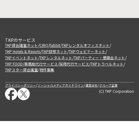
TKPのサービス
/
/
/
/
TKP貸会議室ネット
CIRQ
fabbit
TKPレンタルオフィスネット
/
/
/
TKP Hotels & Resorts
TKP研修ネット
TKPウェビナーネット
/
/
/
TKPイベントネット
TKPレンタルネット
TKPパーティー・懇親会ネット
/
/
/
/
TKP FOOD
事務局代行サービス
採用代行サービス
TKPトラベルネット
TKPスター貸会議室
物件募集
/
/
/
/
プライバシーポリシー
ソーシャルメディアガイドライン
運営会社
グループ企業
(C) TKP Corporation