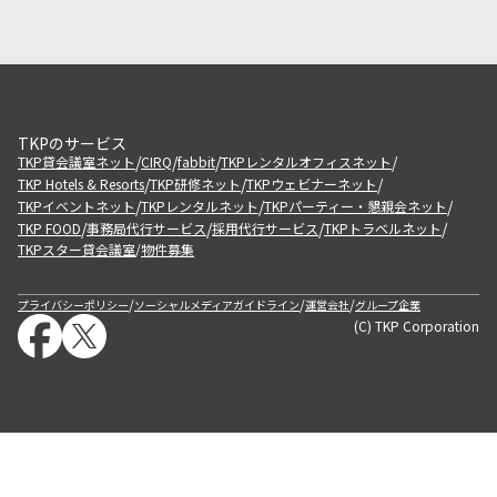
TKPのサービス
/
/
/
/
TKP貸会議室ネット
CIRQ
fabbit
TKPレンタルオフィスネット
/
/
/
TKP Hotels & Resorts
TKP研修ネット
TKPウェビナーネット
/
/
/
TKPイベントネット
TKPレンタルネット
TKPパーティー・懇親会ネット
/
/
/
/
TKP FOOD
事務局代行サービス
採用代行サービス
TKPトラベルネット
TKPスター貸会議室
物件募集
/
/
/
/
プライバシーポリシー
ソーシャルメディアガイドライン
運営会社
グループ企業
(C) TKP Corporation