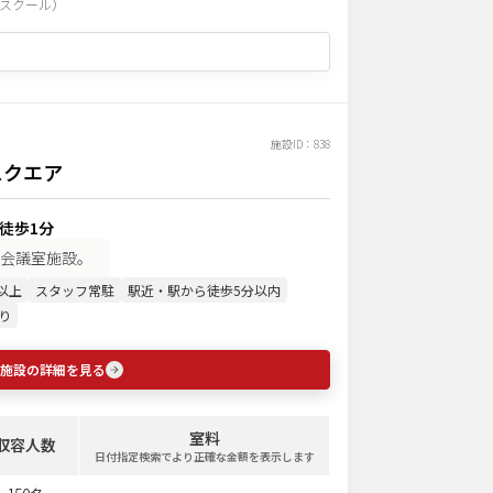
スクール
）
施設ID：
838
スクエア
 徒歩1分
会議室施設。
以上
スタッフ常駐
駅近・駅から徒歩5分以内
り
施設の詳細を見る
室料
収容人数
日付指定検索でより正確な金額を表示します