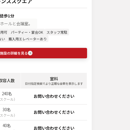
レンススクエア
 徒歩1分
ホールと会議室。
利用可
パーティー・宴会OK
スタッフ常駐
ない
搬入用エレベーターあり
施設の詳細を見る
室料
収容人数
日付指定検索でより正確な金額を表示します
240名
お問い合わせください
スクール
）
30名
お問い合わせください
スクール
）
40名
お問い合わせください