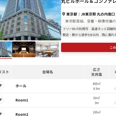
丸ビルホール＆コンファ
東京都
｜
JR東京駅 丸の内南口
東京駅直結、音響・映像完備の
フリーWi-Fi利用可
高速ネット回線
駅近・駅から徒歩5分以内
雨に濡れ
この
広さ
リスト
会場名
天井高
400㎡
ホール
6.5m
（
80㎡
Room1
3m
（
100㎡
Room2