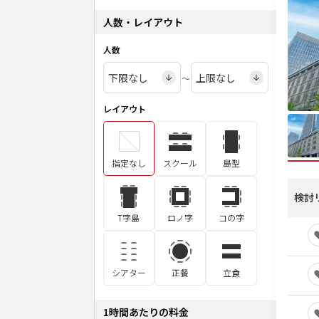
人数・レイアウト
人数
〜
レイアウト
指定なし
スクール
島型
検討
T字島
ロノ字
コの字
シアター
正餐
立食
1時間あたりの料金