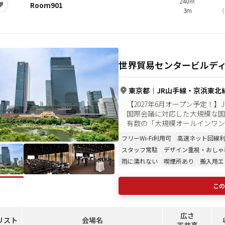
240㎡
Room901
3m
（
世界貿易センタービルディ
東京都
｜
JR山手線・京浜東北線
【2027年6月オープン予定！
国際会議に対応した大規模な国
有数の「大規模オールインワン型
フリーWi-Fi利用可
高速ネット回線
スタッフ常駐
デザイン重視・おしゃ
雨に濡れない
喫煙所あり
搬入用エ
この
広さ
リスト
会場名