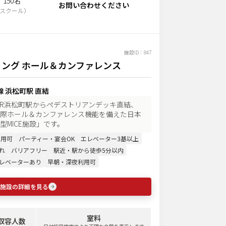
150名
お問い合わせください
スクール
）
施設ID：
847
ング ホール＆カンファレンス
 浜松町駅 直結
】JR浜松町駅からペデストリアンデッキ直結、
際ホール＆カンファレンス機能を備えた日本
MICE施設」です。
利用可
パーティー・宴会OK
エレベーター3基以上
れ
バリアフリー
駅近・駅から徒歩5分以内
レベーターあり
早朝・深夜利用可
施設の詳細を見る
室料
収容人数