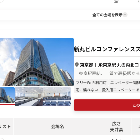
3m
（
全ての会場を表示
新丸ビルコンファレンス
東京都
｜
JR東京駅 丸の内北口
東京駅直結、上質で高級感ある
フリーWi-Fi利用可
エレベーター3基
雨に濡れない
搬入用エレベーターあ
この
広さ
リスト
会場名
天井高