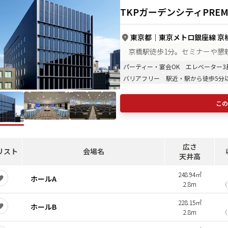
TKPガーデンシティPREM
東京都
｜
東京メトロ銀座線 京橋
京橋駅徒歩1分。セミナーや懇
パーティー・宴会OK
エレベーター3
バリアフリー
駅近・駅から徒歩5分
この
広さ
リスト
会場名
天井高
248.94㎡
ホールA
2.8m
（
228.15㎡
ホールB
2.8m
（