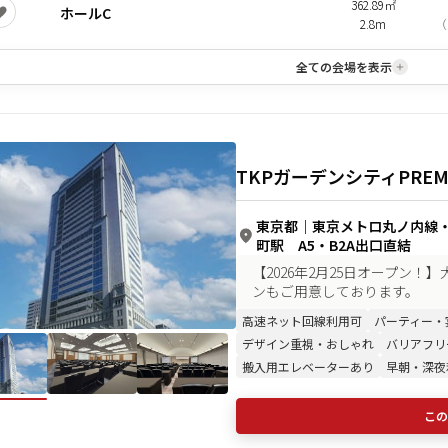
362.89㎡
ホールC
2.8m
（
全ての会場を表示
TKPガーデンシティPRE
東京都
｜
東京メトロ丸ノ内線
町駅 A5・B2A出口直結
【2026年2月25日オープン
ンもご用意しております。
高速ネット回線利用可
パーティー・
デザイン重視・おしゃれ
バリアフリ
搬入用エレベーターあり
早朝・深夜
この