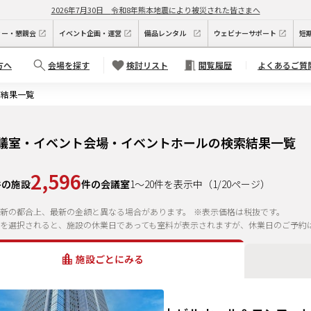
2026年7月30日
令和8年熊本地震により被災された皆さまへ
ィー・懇親会
イベント企画・運営
備品レンタル
ウェビナーサポート
短
方へ
会場を探す
検討リスト
閲覧履歴
よくあるご質
索結果一覧
議室・イベント会場・イベントホールの検索結果一覧
2,596
件の施設
件の会議室
1
～
20
件を表示中
（
1
/
20
ページ）
新の都合上、最新の金額と異なる場合があります。
※表示価格は税抜です。
を選択されると、施設の休業日であっても室料が表示されますが、休業日のご予約
施設ごとにみる