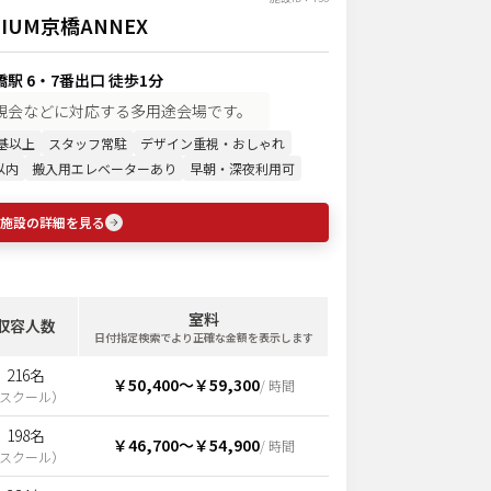
IUM京橋ANNEX
駅 6・7番出口 徒歩1分
親会などに対応する多用途会場です。
基以上
スタッフ常駐
デザイン重視・おしゃれ
以内
搬入用エレベーターあり
早朝・深夜利用可
施設の詳細を見る
室料
収容人数
日付指定検索でより正確な金額を表示します
216名
￥50,400
〜
￥59,300
/ 時間
スクール
）
198名
￥46,700
〜
￥54,900
/ 時間
スクール
）