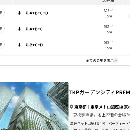
天井高
803㎡
ホールA+B+C+D
5.5m
（
598㎡
ホールA+B+C
5.5m
599㎡
ホールB+C+D
5.5m
全ての会場を表示
TKPガーデンシティPREM
東京都
｜
東京メトロ銀座線 京橋
京橋駅直結。地上22階の会場
高速ネット回線利用可
パーティー・
デザイン重視・おしゃれ
バリアフリ