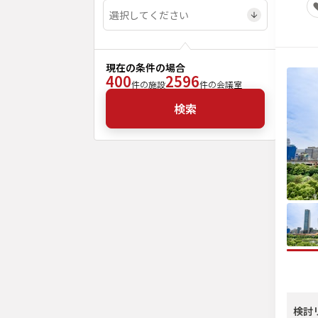
現在の条件の場合
400
2596
件の施設
件の会議室
検索
検討