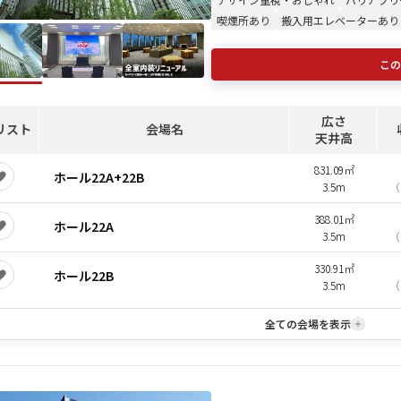
喫煙所あり
搬入用エレベーターあり
この
広さ
リスト
会場名
天井高
831.09㎡
ホール22A+22B
3.5m
（
388.01㎡
ホール22A
3.5m
（
330.91㎡
ホール22B
3.5m
（
全ての会場を表示