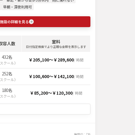
早朝・深夜利用可
施設の詳細を見る
室料
収容人数
日付指定検索でより正確な金額を表示します
432名
￥205,100
〜
￥289,600
/ 時間
スクール
）
252名
￥100,600
〜
￥142,100
/ 時間
スクール
）
180名
￥85,200
〜
￥120,300
/ 時間
スクール
）
施設ID：
736