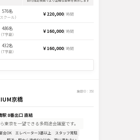
日付指定検索でより正確な金額を表示します
576名
￥220,000
/ 時間
スクール
）
486名
￥160,000
/ 時間
（
T字島
）
432名
￥160,000
/ 時間
（
T字島
）
施設ID：
350
IUM京橋
駅 8番出口 直結
から東京を一望できる多用途会議室です。
宴会OK
エレベーター3基以上
スタッフ常駐
ー
駅近・駅から徒歩5分以内
雨に濡れない