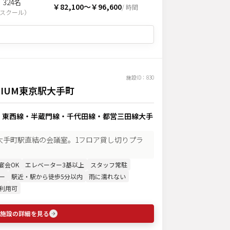
324名
￥82,100
〜
￥96,600
/ 時間
スクール
）
施設ID：
830
MIUM東京駅大手町
・東西線・半蔵門線・千代田線・都営三田線大手
！】大手町駅直結の会議室。1フロア貸し切りプラ
宴会OK
エレベーター3基以上
スタッフ常駐
ー
駅近・駅から徒歩5分以内
雨に濡れない
利用可
施設の詳細を見る