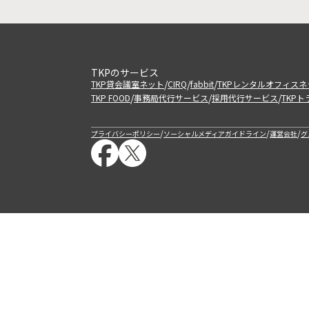
TKPのサービス
/
/
/
TKP貸会議室ネット
CIRQ
fabbit
TKPレンタルオフィスネ
/
/
/
TKP FOOD
事務局代行サービス
採用代行サービス
TKP
/
/
/
プライバシーポリシー
ソーシャルメディアガイドライン
運営会社
グ