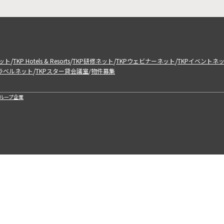
/
/
/
/
ット
TKP Hotels & Resorts
TKP研修ネット
TKPウェビナーネット
TKPイベントネ
/
トラベルネット
TKPスター貸会議室
物件募集
/
ループ企業