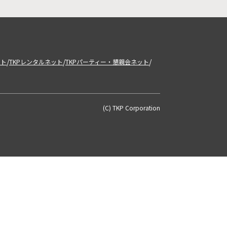
/
/
/
ット
TKPレンタルネット
TKPパーティー・懇親会ネット
(C) TKP Corporation