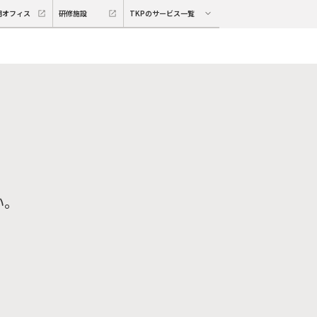
期オフィス
研修施設
TKPのサービス一覧
い。