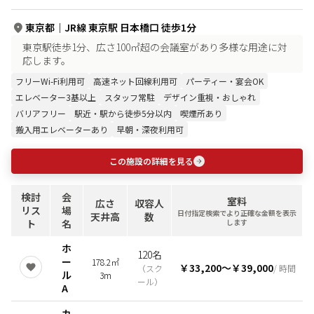
東京都
｜
JR線 東京駅 日本橋口 徒歩1分
東京駅徒歩1分、広さ100㎡超の会議室があり多様な用途に対
応します。
フリーWi-Fi利用可
高速ネット回線利用可
パーティー・宴会OK
エレベーター3基以上
スタッフ常駐
デザイン重視・おしゃれ
バリアフリー
駅近・駅から徒歩5分以内
喫煙所あり
搬入用エレベーターあり
早朝・深夜利用可
この施設の詳細を見る
検討
会
室料
広さ
収容人
リス
場
日付指定検索でより正確な金額を表示
天井高
数
ト
名
します
ホ
120名
ー
178.2㎡
￥33,200
〜
￥39,000
（
スク
/ 時間
ル
3m
ール
）
A
カ