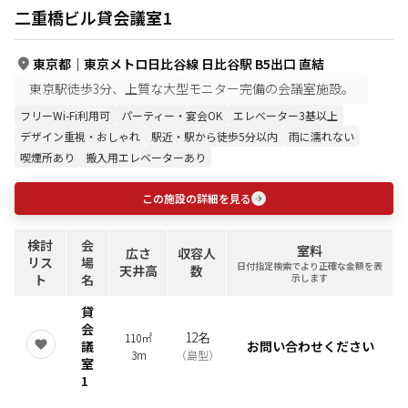
二重橋ビル貸会議室1
東京都
｜
東京メトロ日比谷線 日比谷駅 B5出口 直結
東京駅徒歩3分、上質な大型モニター完備の会議室施設。
フリーWi-Fi利用可
パーティー・宴会OK
エレベーター3基以上
デザイン重視・おしゃれ
駅近・駅から徒歩5分以内
雨に濡れない
喫煙所あり
搬入用エレベーターあり
この施設の詳細を見る
検討
会
室料
広さ
収容人
リス
場
日付指定検索でより正確な金額を表
天井高
数
ト
名
示します
貸
会
12名
110㎡
議
お問い合わせください
3m
（
島型
）
室
1