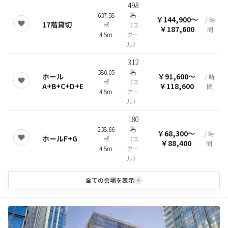
498
名
637.58
￥144,900
〜
/ 時
17階貸切
㎡
（
ス
￥187,600
間
4.5m
クー
ル
）
312
名
380.05
ホール
￥91,600
〜
/ 時
㎡
（
ス
A+B+C+D+E
￥118,600
間
4.5m
クー
ル
）
180
名
238.66
￥68,300
〜
/ 時
ホールF+G
㎡
（
ス
￥88,400
間
4.5m
クー
ル
）
全ての会場を表示