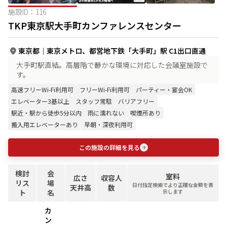
施設ID：
116
TKP東京駅大手町カンファレンスセンター
東京都
｜
東京メトロ、都営地下鉄「大手町」駅 C1出口直通
大手町駅直結。高層階で静かな環境に対応した会議室施設で
す。
高速フリーWi-Fi利用可
フリーWi-Fi利用可
パーティー・宴会OK
エレベーター3基以上
スタッフ常駐
バリアフリー
駅近・駅から徒歩5分以内
雨に濡れない
喫煙所あり
搬入用エレベーターあり
早朝・深夜利用可
この施設の詳細を見る
検討
会
室料
広さ
収容人
リス
場
日付指定検索でより正確な金額を表
天井高
数
ト
名
示します
カ
ン