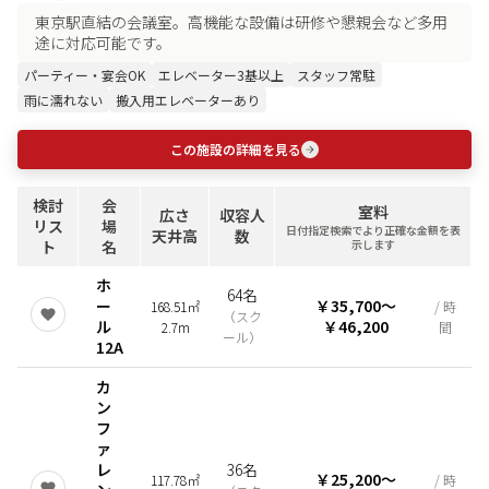
東京駅直結の会議室。高機能な設備は研修や懇親会など多用
途に対応可能です。
パーティー・宴会OK
エレベーター3基以上
スタッフ常駐
雨に濡れない
搬入用エレベーターあり
この施設の詳細を見る
検討
会
室料
広さ
収容人
リス
場
日付指定検索でより正確な金額を表
天井高
数
ト
名
示します
ホ
64名
ー
￥35,700
〜
168.51㎡
/ 時
（
スク
ル
￥46,200
2.7m
間
ール
）
12A
カ
ン
フ
ァ
レ
36名
￥25,200
〜
117.78㎡
/ 時