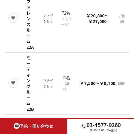
フ
ァ
レ
72名
￥20,800
〜
85.2㎡
/ 時
ン
（
スク
￥27,000
2.6m
間
ス
ール
）
ル
ー
ム
22A
ミ
ー
テ
ィ
12名
ン
15.6㎡
￥7,500
〜
￥9,700
（
島
/ 時間
グ
2.6m
型
）
ル
ー
ム
22B
ミ
03-4577-9260
ー
予約・問い合わせ
テ
（9:00-18:00／年中無休）