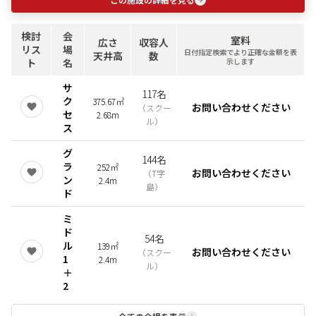
検討
会
室料
広さ
収容人
リス
場
日付指定検索でより正確な金額を表
天井高
数
ト
名
示します
サ
117名
ク
375.67㎡
お問い合わせください
（
スクー
セ
2.68m
ル
）
ス
グ
144名
ラ
252㎡
お問い合わせください
（
T字
ン
2.4m
島
）
ド
ミ
ド
54名
ル
139㎡
お問い合わせください
（
スクー
1
2.4m
ル
）
＋
2