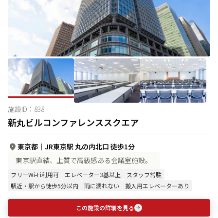
施設ID：
838
新丸ビルコンファレンススクエア
東京都
｜
JR東京駅 丸の内北口 徒歩1分
東京駅直結、上質で高級感ある会議室施設。
フリーWi-Fi利用可
エレベーター3基以上
スタッフ常駐
駅近・駅から徒歩5分以内
雨に濡れない
搬入用エレベーターあり
この施設の詳細を見る