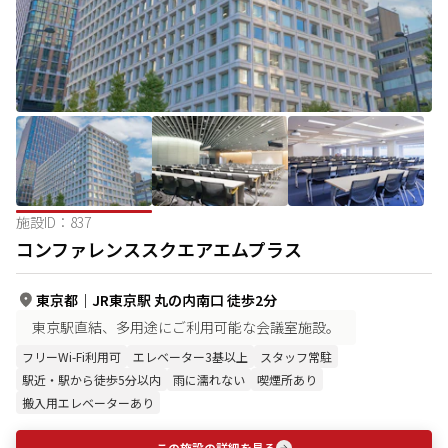
施設ID：
837
コンファレンススクエアエムプラス
東京都
｜
JR東京駅 丸の内南口 徒歩2分
東京駅直結、多用途にご利用可能な会議室施設。
フリーWi-Fi利用可
エレベーター3基以上
スタッフ常駐
駅近・駅から徒歩5分以内
雨に濡れない
喫煙所あり
搬入用エレベーターあり
この施設の詳細を見る