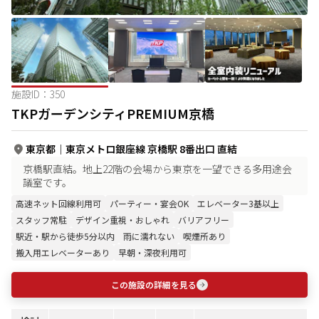
施設ID：
350
TKPガーデンシティPREMIUM京橋
東京都
｜
東京メトロ銀座線 京橋駅 8番出口 直結
京橋駅直結。地上22階の会場から東京を一望できる多用途会
議室です。
高速ネット回線利用可
パーティー・宴会OK
エレベーター3基以上
スタッフ常駐
デザイン重視・おしゃれ
バリアフリー
駅近・駅から徒歩5分以内
雨に濡れない
喫煙所あり
搬入用エレベーターあり
早朝・深夜利用可
この施設の詳細を見る