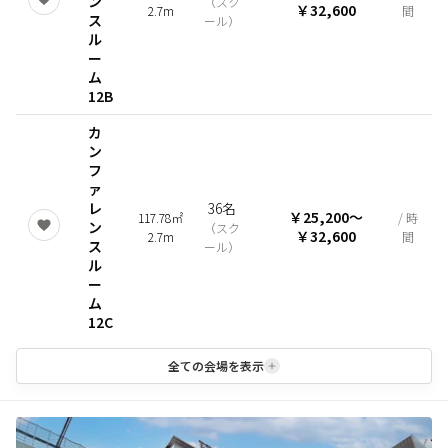
ン
（
スク
￥32,600
2.7m
間
ス
ール
）
ル
ー
ム
12B
カ
ン
フ
ァ
レ
36名
￥25,200
〜
117.78㎡
/ 時
ン
（
スク
￥32,600
2.7m
間
ス
ール
）
ル
ー
ム
12C
全ての会場を表示