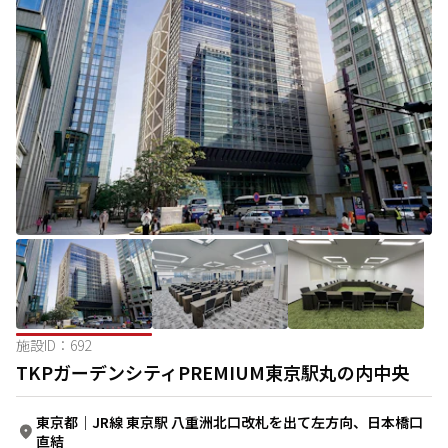
施設ID：
692
TKPガーデンシティPREMIUM東京駅丸の内中央
東京都
｜
JR線 東京駅 八重洲北口改札を出て左方向、日本橋口
直結