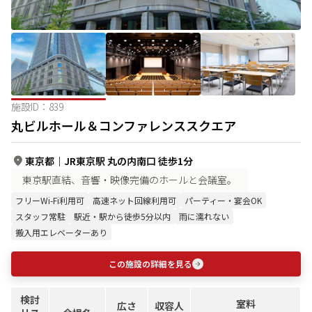
施設ID：
839
丸ビルホール＆コンファレンススクエア
東京都
｜
JR東京駅 丸の内南口 徒歩1分
東京駅直結、音響・映像完備のホールと会議室。
フリーWi-Fi利用可
高速ネット回線利用可
パーティー・宴会OK
スタッフ常駐
駅近・駅から徒歩5分以内
雨に濡れない
搬入用エレベーターあり
この施設の詳細を見る
検討
室料
広さ
収容人