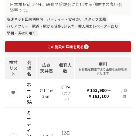
日本橋駅徒歩4分。研修や懇親会に対応する利便性の高い会
議室です。
高速ネット回線利用可
パーティー・宴会OK
スタッフ常駐
バリアフリー
駅近・駅から徒歩5分以内
搬入用エレベーターあり
早朝・深夜利用可
この施設の詳細を見る
検討
会
室料
広さ
収容人
リス
場
日付指定検索でより正確な金額を表
天井高
数
ト
名
示します
ホ
250名
ー
￥153,900
〜
741.11㎡
/ 時
（
スク
ル
￥181,100
2.6m
間
ール
）
5A
ミ
ー
テ
ィ
12名
ン
24.75㎡