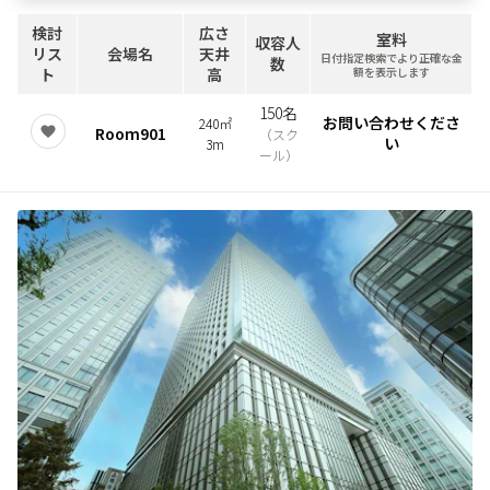
検討
広さ
室料
収容人
リス
会場名
天井
日付指定検索でより正確な金
数
ト
高
額を表示します
150名
お問い合わせくださ
240㎡
Room901
（
スク
い
3m
ール
）