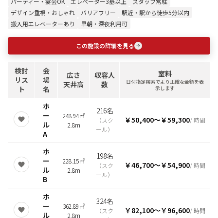
パーティー・宴会OK
エレベーター3基以上
スタッフ常駐
デザイン重視・おしゃれ
バリアフリー
駅近・駅から徒歩5分以内
搬入用エレベーターあり
早朝・深夜利用可
この施設の詳細を見る
検討
会
室料
広さ
収容人
リス
場
日付指定検索でより正確な金額を表
天井高
数
ト
名
示します
ホ
216名
ー
248.94㎡
￥50,400
〜
￥59,300
（
スク
/ 時間
ル
2.8m
ール
）
A
ホ
198名
ー
228.15㎡
￥46,700
〜
￥54,900
（
スク
/ 時間
ル
2.8m
ール
）
B
ホ
324名
ー
362.89㎡
￥82,100
〜
￥96,600
（
スク
/ 時間
ル
2.8m