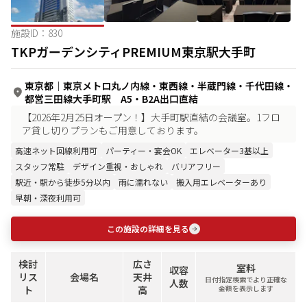
施設ID：
830
TKPガーデンシティPREMIUM東京駅大手町
東京都
｜
東京メトロ丸ノ内線・東西線・半蔵門線・千代田線・
都営三田線大手町駅 A5・B2A出口直結
【2026年2月25日オープン！】大手町駅直結の会議室。1フロ
ア貸し切りプランもご用意しております。
高速ネット回線利用可
パーティー・宴会OK
エレベーター3基以上
スタッフ常駐
デザイン重視・おしゃれ
バリアフリー
駅近・駅から徒歩5分以内
雨に濡れない
搬入用エレベーターあり
早朝・深夜利用可
この施設の詳細を見る
検討
広さ
室料
収容
リス
会場名
天井
日付指定検索でより正確な
人数
ト
高
金額を表示します