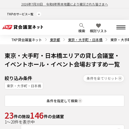
2026年7月30日
令和8年熊本地震により被災された皆さまへ
TKPのサービス一覧
検索
検討リスト
TKP貸会議室ネット
東京都
東京・大手町・日本橋
東京・大手
東京・大手町・日本橋エリアの貸し会議室・
イベントホール・イベント会場おすすめ一覧
絞り込み条件
条件を全てリセット
東京・大手町・日本橋
条件を指定して検索
23
146
件の施設
件の会議室
1
～
20
件を表示中