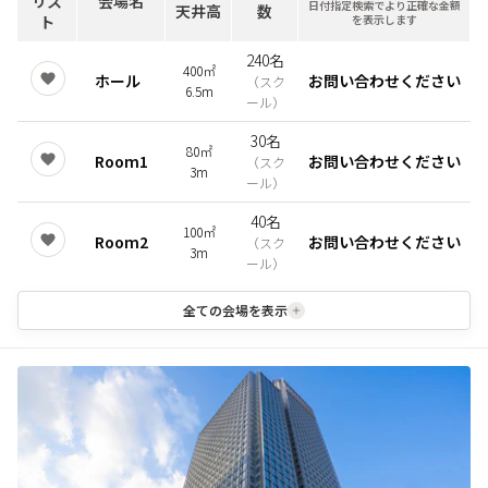
リス
会場名
日付指定検索でより正確な金額
天井高
数
ト
を表示します
240名
400㎡
ホール
お問い合わせください
（
スク
6.5m
ール
）
30名
80㎡
Room1
お問い合わせください
（
スク
3m
ール
）
40名
100㎡
Room2
お問い合わせください
（
スク
3m
ール
）
全ての会場を表示