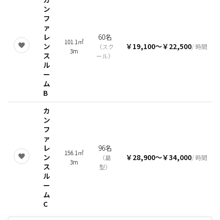
ン
フ
ァ
レ
60名
101.1㎡
ン
￥19,100
〜
￥22,500
（
スク
/ 時間
3m
ス
ール
）
ル
ー
ム
B
カ
ン
フ
ァ
レ
96名
156.1㎡
ン
￥28,900
〜
￥34,000
（
島
/ 時間
3m
ス
型
）
ル
ー
ム
C