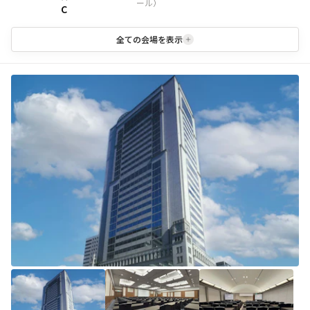
ール
）
C
全ての会場を表示