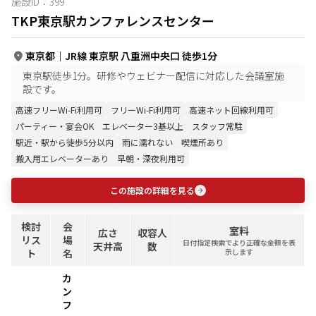
施設ID：
399
TKP東京駅カンファレンスセンター
東京都
｜
JR線 東京駅 八重洲中央口 徒歩1分
東京駅徒歩1分。研修やウェビナー配信に対応した会議室施
設です。
高速フリーWi-Fi利用可
フリーWi-Fi利用可
高速ネット回線利用可
パーティー・宴会OK
エレベーター3基以上
スタッフ常駐
駅近・駅から徒歩5分以内
雨に濡れない
喫煙所あり
搬入用エレベーターあり
早朝・深夜利用可
この施設の詳細を見る
検討
会
室料
広さ
収容人
リス
場
日付指定検索でより正確な金額を表
天井高
数
ト
名
示します
カ
ン
フ