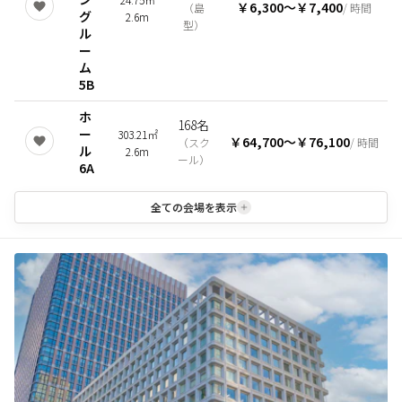
￥6,300
〜
￥7,400
（
島
/ 時間
グ
2.6m
型
）
ル
ー
ム
5B
ホ
168名
ー
303.21㎡
￥64,700
〜
￥76,100
（
スク
/ 時間
ル
2.6m
ール
）
6A
全ての会場を表示