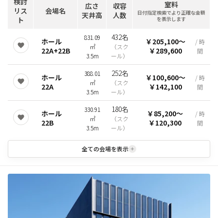
検討
室料
広さ
収容
リス
会場名
日付指定検索でより正確な金額
天井高
人数
ト
を表示します
432名
831.09
ホール
￥205,100
〜
/ 時
㎡
（
スク
22A+22B
￥289,600
間
3.5m
ール
）
252名
388.01
ホール
￥100,600
〜
/ 時
㎡
（
スク
22A
￥142,100
間
3.5m
ール
）
180名
330.91
ホール
￥85,200
〜
/ 時
㎡
（
スク
22B
￥120,300
間
3.5m
ール
）
全ての会場を表示