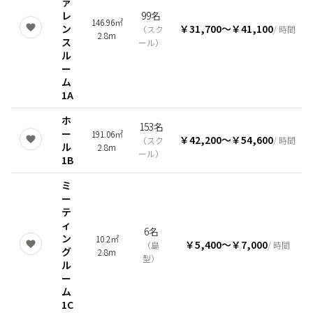
ァ
レ
99名
146.96㎡
ン
￥31,700
〜
￥41,100
（
スク
/ 時間
2.8m
ス
ール
）
ル
ー
ム
1A
ホ
153名
ー
191.06㎡
￥42,200
〜
￥54,600
（
スク
/ 時間
ル
2.8m
ール
）
1B
ミ
ー
テ
ィ
6名
ン
10.2㎡
￥5,400
〜
￥7,000
（
島
/ 時間
グ
2.8m
型
）
ル
ー
ム
1C