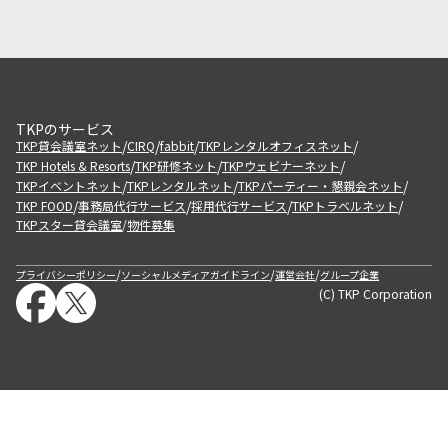
TKPのサービス
/
/
/
/
TKP貸会議室ネット
CIRQ
fabbit
TKPレンタルオフィスネット
/
/
/
TKP Hotels & Resorts
TKP研修ネット
TKPウェビナーネット
/
/
/
TKPイベントネット
TKPレンタルネット
TKPパーティー・懇親会ネット
/
/
/
/
TKP FOOD
事務局代行サービス
採用代行サービス
TKPトラベルネット
TKPスター貸会議室
物件募集
/
/
/
/
プライバシーポリシー
ソーシャルメディアガイドライン
運営会社
グループ企業
(C) TKP Corporation