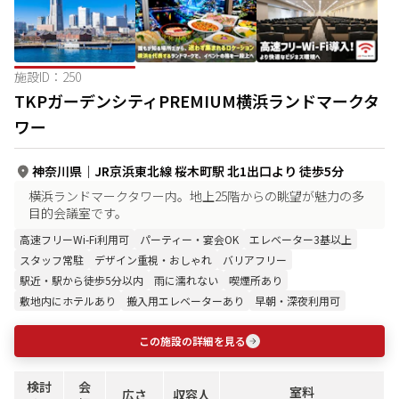
施設ID：
250
TKPガーデンシティPREMIUM横浜ランドマークタ
ワー
神奈川県
｜
JR京浜東北線 桜木町駅 北1出口より 徒歩5分
横浜ランドマークタワー内。地上25階からの眺望が魅力の多
目的会議室です。
高速フリーWi-Fi利用可
パーティー・宴会OK
エレベーター3基以上
スタッフ常駐
デザイン重視・おしゃれ
バリアフリー
駅近・駅から徒歩5分以内
雨に濡れない
喫煙所あり
敷地内にホテルあり
搬入用エレベーターあり
早朝・深夜利用可
この施設の詳細を見る
検討
会
室料
広さ
収容人