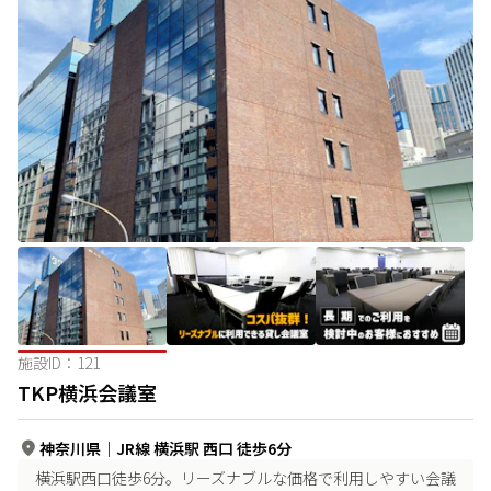
施設ID：
121
TKP横浜会議室
神奈川県
｜
JR線 横浜駅 西口 徒歩6分
横浜駅西口徒歩6分。リーズナブルな価格で利用しやすい会議