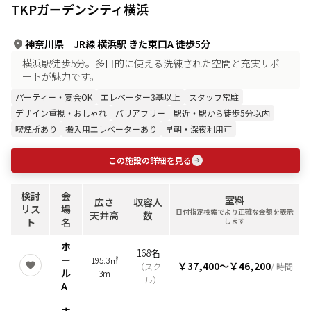
TKPガーデンシティ横浜
神奈川県
｜
JR線 横浜駅 きた東口A 徒歩5分
横浜駅徒歩5分。多目的に使える洗練された空間と充実サポ
ートが魅力です。
パーティー・宴会OK
エレベーター3基以上
スタッフ常駐
デザイン重視・おしゃれ
バリアフリー
駅近・駅から徒歩5分以内
喫煙所あり
搬入用エレベーターあり
早朝・深夜利用可
この施設の詳細を見る
検討
会
室料
広さ
収容人
リス
場
日付指定検索でより正確な金額を表示
天井高
数
ト
名
します
ホ
168名
ー
195.3㎡
￥37,400
〜
￥46,200
（
スク
/ 時間
ル
3m
ール
）
A
ホ