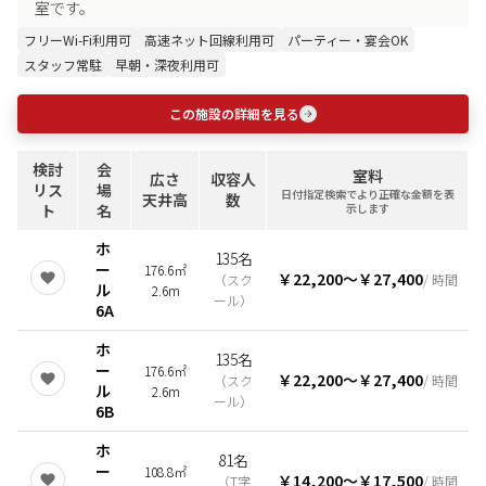
室です。
フリーWi-Fi利用可
高速ネット回線利用可
パーティー・宴会OK
スタッフ常駐
早朝・深夜利用可
この施設の詳細を見る
検討
会
室料
広さ
収容人
リス
場
日付指定検索でより正確な金額を表
天井高
数
ト
名
示します
ホ
135名
ー
176.6㎡
￥22,200
〜
￥27,400
（
スク
/ 時間
ル
2.6m
ール
）
6A
ホ
135名
ー
176.6㎡
￥22,200
〜
￥27,400
（
スク
/ 時間
ル
2.6m
ール
）
6B
ホ
81名
ー
108.8㎡
￥14,200
〜
￥17,500
（
T字
/ 時間