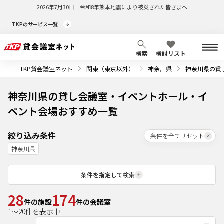
2026年7月30日
令和8年熊本地震により被災された皆さまへ
TKPのサービス一覧
検索
検討リスト
TKP貸会議室ネット
関東（東京以外）
神奈川県
神奈川県の貸
神奈川県の貸し会議室・イベントホール・イ
ベント会場おすすめ一覧
絞り込み条件
条件を全てリセット
神奈川県
条件を指定して検索
28
174
件の施設
件の会議室
1
～
20
件を表示中