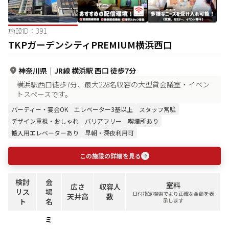
施設ID：
391
TKPガーデンシティPREMIUM横浜西口
神奈川県
｜
JR線 横浜駅 西口 徒歩7分
横浜駅西口徒歩7分、最大228名収容の大型貸会議室・イベン
トスペースです。
パーティー・宴会OK
エレベーター3基以上
スタッフ常駐
デザイン重視・おしゃれ
バリアフリー
喫煙所あり
搬入用エレベーターあり
早朝・深夜利用可
この施設の詳細を見る
検討
会
室料
広さ
収容人
リス
場
日付指定検索でより正確な金額を表
天井高
数
ト
名
示します
ミ