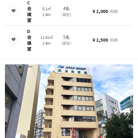
C
会
4名
8.1㎡
￥2,000
/ 時間
議
2.4m
（
島型
）
室
D
会
5名
11.41㎡
￥2,500
/ 時間
議
2.4m
（
島型
）
室