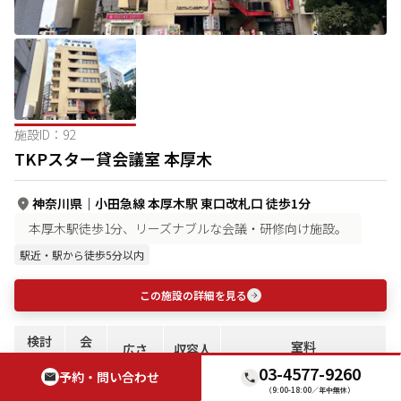
施設ID：
92
TKPスター貸会議室 本厚木
神奈川県
｜
小田急線 本厚木駅 東口改札口 徒歩1分
本厚木駅徒歩1分、リーズナブルな会議・研修向け施設。
駅近・駅から徒歩5分以内
この施設の詳細を見る
検討
会
室料
広さ
収容人
リス
場
日付指定検索でより正確な金額を表
天井高
数
03-4577-9260
ト
名
示します
予約・問い合わせ
（9:00-18:00／年中無休）