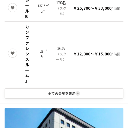
120名
ー
137.6㎡
￥26,700
〜
￥33,000
（
スク
/ 時間
ル
3m
ール
）
B
カ
ン
フ
ァ
レ
36名
52㎡
ン
￥12,800
〜
￥15,800
（
スク
/ 時間
3m
ス
ール
）
ル
ー
ム
1
全ての会場を表示