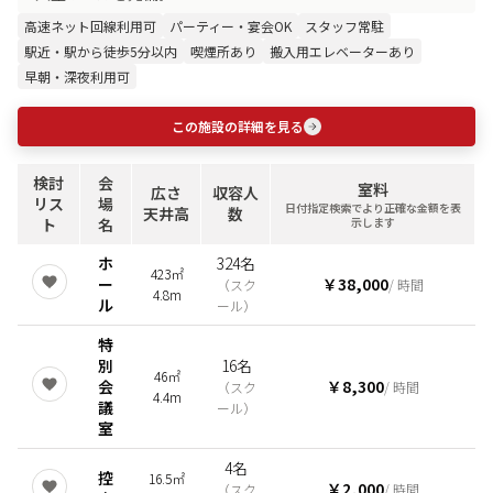
高速ネット回線利用可
パーティー・宴会OK
スタッフ常駐
駅近・駅から徒歩5分以内
喫煙所あり
搬入用エレベーターあり
早朝・深夜利用可
この施設の詳細を見る
検討
会
室料
広さ
収容人
リス
場
日付指定検索でより正確な金額を表
天井高
数
ト
名
示します
ホ
324名
423㎡
ー
￥38,000
（
スク
/ 時間
4.8m
ル
ール
）
特
別
16名
46㎡
会
￥8,300
（
スク
/ 時間
4.4m
議
ール
）
室
4名
控
16.5㎡
￥2,000
（
スク
/ 時間