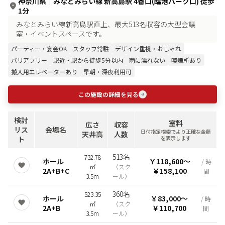
神奈川県
｜
みなとみらい線 新高島駅 4番口(臨港パーク口) 徒歩
1分
みなとみらい線新高島駅直上、最大513名収容の大型会議
室・イベントスペースです。
パーティー・宴会OK
スタッフ常駐
デザイン重視・おしゃれ
バリアフリー
駅近・駅から徒歩5分以内
雨に濡れない
喫煙所あり
搬入用エレベーターあり
早朝・深夜利用可
この施設の詳細を見る
検討
室料
広さ
収容
リス
会場名
日付指定検索でより正確な金額
天井高
人数
ト
を表示します
513名
732.78
ホール
￥118,600
〜
/ 時
㎡
（
スク
2A+B+C
￥158,100
間
3.5m
ール
）
360名
523.35
ホール
￥83,000
〜
/ 時
㎡
（
スク
2A+B
￥110,700
間
3.5m
ール
）