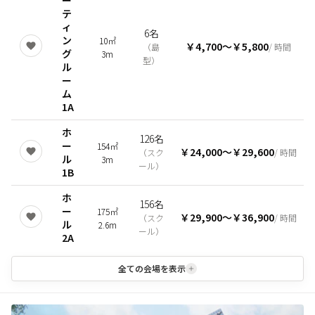
ー
テ
ィ
6名
ン
10㎡
￥4,700
〜
￥5,800
（
島
/ 時間
グ
3m
型
）
ル
ー
ム
1A
ホ
126名
ー
154㎡
￥24,000
〜
￥29,600
（
スク
/ 時間
ル
3m
ール
）
1B
ホ
156名
ー
175㎡
￥29,900
〜
￥36,900
（
スク
/ 時間
ル
2.6m
ール
）
2A
全ての会場を表示