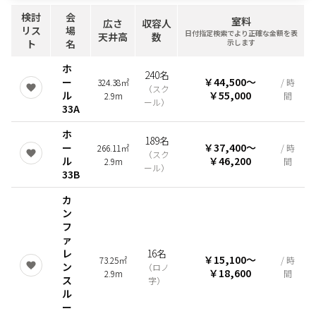
検討
会
室料
広さ
収容人
リス
場
日付指定検索でより正確な金額を表
天井高
数
ト
名
示します
ホ
240名
ー
￥44,500
〜
324.38㎡
/ 時
（
スク
ル
￥55,000
2.9m
間
ール
）
33A
ホ
189名
ー
￥37,400
〜
266.11㎡
/ 時
（
スク
ル
￥46,200
2.9m
間
ール
）
33B
カ
ン
フ
ァ
レ
16名
￥15,100
〜
73.25㎡
/ 時
ン
（
ロノ
￥18,600
2.9m
間
ス
字
）
ル
ー