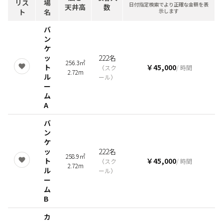
リス
場
日付指定検索でより正確な金額を表
天井高
数
ト
名
示します
バ
ン
ケ
ッ
222名
256.3㎡
ト
￥45,000
（
スク
/ 時間
2.72m
ル
ール
）
ー
ム
A
バ
ン
ケ
ッ
222名
258.9㎡
ト
￥45,000
（
スク
/ 時間
2.72m
ル
ール
）
ー
ム
B
カ