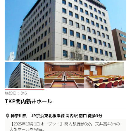
施設ID：
846
TKP関内新井ホール
神奈川県
｜
JR京浜東北根岸線 関内駅 南口 徒歩3分
【2026年10月1日オープン！】関内駅徒歩3分。天井高4.8mの
大型ホールを完備。