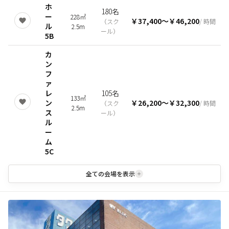
ホ
180名
ー
228㎡
￥37,400
〜
￥46,200
（
スク
/ 時間
ル
2.5m
ール
）
5B
カ
ン
フ
ァ
レ
105名
133㎡
ン
￥26,200
〜
￥32,300
（
スク
/ 時間
2.5m
ス
ール
）
ル
ー
ム
5C
全ての会場を表示