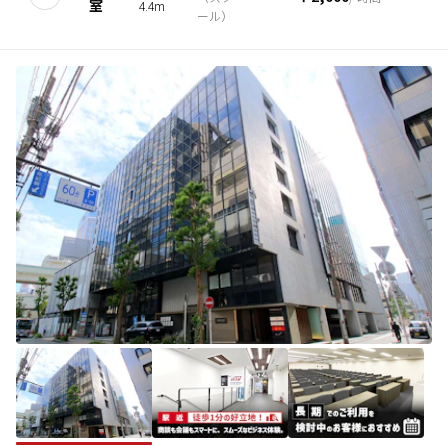
室
4.4m
ール
）