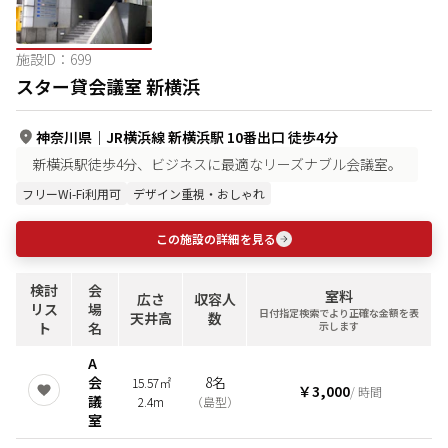
施設ID：
699
スター貸会議室 新横浜
神奈川県
｜
JR横浜線 新横浜駅 10番出口 徒歩4分
新横浜駅徒歩4分、ビジネスに最適なリーズナブル会議室。
フリーWi-Fi利用可
デザイン重視・おしゃれ
この施設の詳細を見る
検討
会
室料
広さ
収容人
リス
場
日付指定検索でより正確な金額を表
天井高
数
ト
名
示します
A
会
8名
15.57㎡
￥3,000
/ 時間
議
2.4m
（
島型
）
室