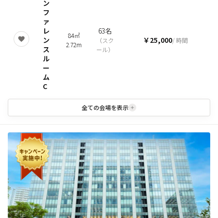
ン
フ
ァ
レ
63名
84㎡
ン
￥25,000
（
スク
/ 時間
2.72m
ス
ール
）
ル
ー
ム
C
全ての会場を表示