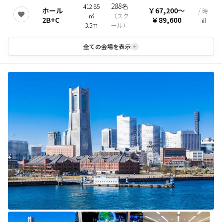
288名
412.85
ホール
￥67,200
〜
/ 時
㎡
（
スク
2B+C
￥89,600
間
3.5m
ール
）
全ての会場を表示