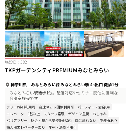
施設ID：
382
TKPガーデンシティPREMIUMみなとみらい
神奈川県
｜
みなとみらい線 みなとみらい駅 4a出口 徒歩1分
みなとみらい駅徒歩1分。配信対応やセミナー開催に便利な
会議室施設です。
フリーWi-Fi利用可
高速ネット回線利用可
パーティー・宴会OK
エレベーター3基以上
スタッフ常駐
デザイン重視・おしゃれ
バリアフリー
駅近・駅から徒歩5分以内
雨に濡れない
喫煙所あり
搬入用エレベーターあり
早朝・深夜利用可