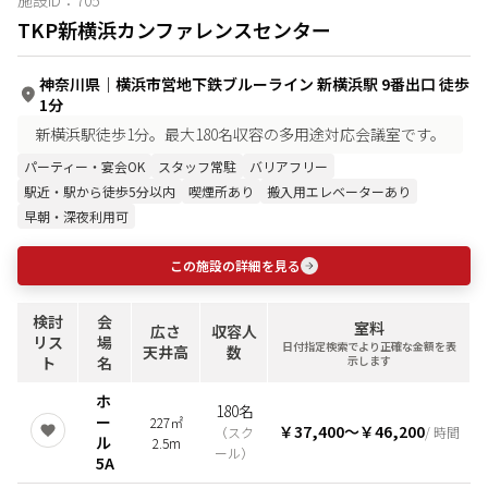
施設ID：
705
TKP新横浜カンファレンスセンター
神奈川県
｜
横浜市営地下鉄ブルーライン 新横浜駅 9番出口 徒歩
1分
新横浜駅徒歩1分。最大180名収容の多用途対応会議室です。
パーティー・宴会OK
スタッフ常駐
バリアフリー
駅近・駅から徒歩5分以内
喫煙所あり
搬入用エレベーターあり
早朝・深夜利用可
この施設の詳細を見る
検討
会
室料
広さ
収容人
リス
場
日付指定検索でより正確な金額を表
天井高
数
ト
名
示します
ホ
180名
ー
227㎡
￥37,400
〜
￥46,200
（
スク
/ 時間
ル
2.5m
ール
）
5A