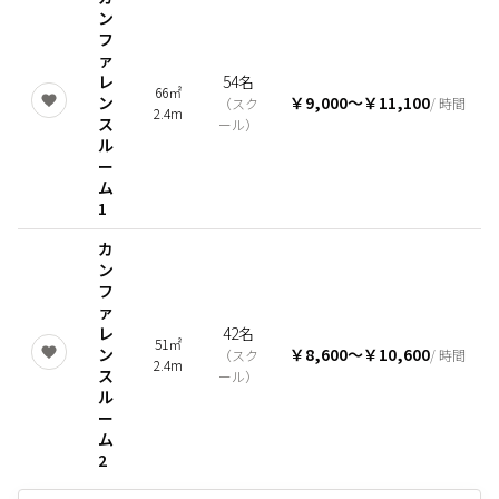
ン
フ
ァ
レ
54名
66㎡
ン
￥9,000
〜
￥11,100
（
スク
/ 時間
2.4m
ス
ール
）
ル
ー
ム
1
カ
ン
フ
ァ
レ
42名
51㎡
ン
￥8,600
〜
￥10,600
（
スク
/ 時間
2.4m
ス
ール
）
ル
ー
ム
2