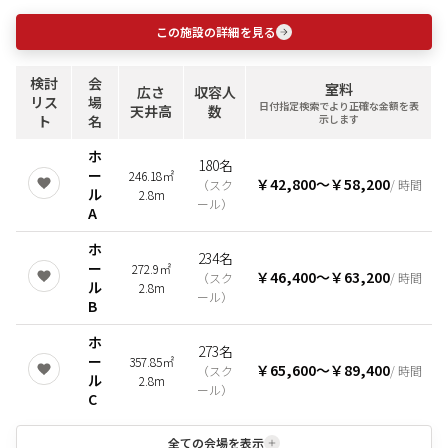
この施設の詳細を見る
検討
会
室料
広さ
収容人
リス
場
日付指定検索でより正確な金額を表
天井高
数
ト
名
示します
ホ
180名
ー
246.18㎡
￥42,800
〜
￥58,200
（
スク
/ 時間
ル
2.8m
ール
）
A
ホ
234名
ー
272.9㎡
￥46,400
〜
￥63,200
（
スク
/ 時間
ル
2.8m
ール
）
B
ホ
273名
ー
357.85㎡
￥65,600
〜
￥89,400
（
スク
/ 時間
ル
2.8m
ール
）
C
全ての会場を表示