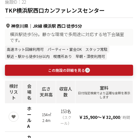
施設ID：
22
TKP横浜駅西口カンファレンスセンター
神奈川県
｜
JR線 横浜駅 西口 徒歩5分
横浜駅徒歩5分。静かな環境で多用途に対応する地下会議室
です。
高速ネット回線利用可
パーティー・宴会OK
スタッフ常駐
駅近・駅から徒歩5分以内
喫煙所あり
早朝・深夜利用可
この施設の詳細を見る
検討
会
室料
広さ
収容人
リス
場
日付指定検索でより正確な金額を表示
天井高
数
ト
名
します
ホ
153名
ー
154㎡
￥25,900
〜
￥32,000
（
スク
/ 時間
ル
2.4m
ール
）
A
カ