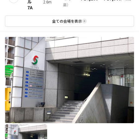
ル
2.6m
島
）
7A
全ての会場を表示