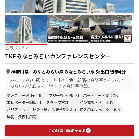
施設ID：
818
TKPみなとみらいカンファレンスセンター
神奈川県
｜
みなとみらい線 みなとみらい駅 5a出口 徒歩4分
みなとみらい駅より徒歩4分！地上33階の会議室からみなと
みらいの街並みを一望できる会議室施設。
高速フリーWi-Fi利用可
フリーWi-Fi利用可
パーティー・宴会OK
エレベーター3基以上
スタッフ常駐
デザイン重視・おしゃれ
バリアフリー
駅近・駅から徒歩5分以内
搬入用エレベーターあり
早朝・深夜利用可
この施設の詳細を見る