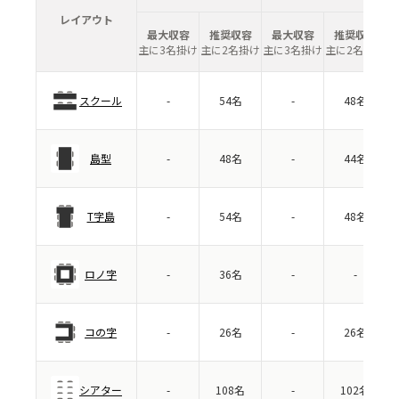
レイアウト
最大収容
推奨収容
最大収容
推奨収容
主に3名掛け
主に2名掛け
主に3名掛け
主に2名掛け
スクール
-
54名
-
48名
島型
-
48名
-
44名
T字島
-
54名
-
48名
ロノ字
-
36名
-
-
コの字
-
26名
-
26名
シアター
-
108名
-
102名