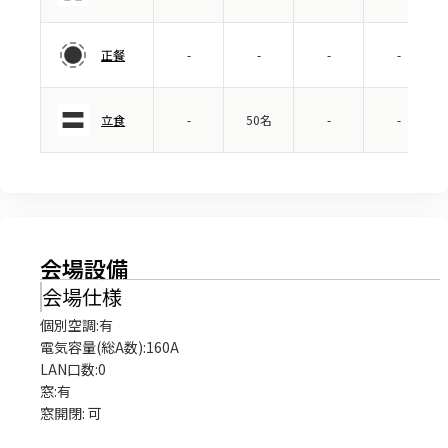
正餐
-
-
-
-
立食
-
50名
-
-
会場設備
会場仕様
個別空調:有

電気容量(総A数):160A

LAN口数:0

窓:有

窓開閉: 可
