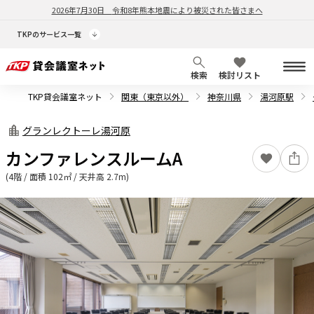
2026年7月30日
令和8年熊本地震により被災された皆さまへ
TKPのサービス一覧
検索
検討リスト
TKP貸会議室ネット
関東（東京以外）
神奈川県
湯河原駅
グランレクトーレ湯河原
カンファレンスルームA
(4階 / 面積 102㎡ / 天井高 2.7m)