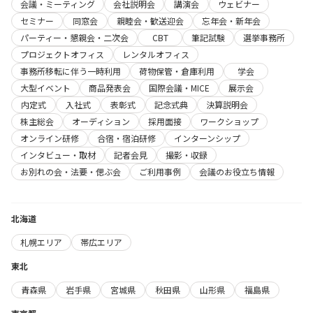
会議・ミーティング
会社説明会
講演会
ウェビナー
セミナー
同窓会
親睦会・歓送迎会
忘年会・新年会
パーティー・懇親会・二次会
CBT
筆記試験
選挙事務所
プロジェクトオフィス
レンタルオフィス
事務所移転に伴う一時利用
荷物保管・倉庫利用
学会
大型イベント
商品発表会
国際会議・MICE
展示会
内定式
入社式
表彰式
記念式典
決算説明会
株主総会
オーディション
採用面接
ワークショップ
オンライン研修
合宿・宿泊研修
インターンシップ
インタビュー・取材
記者会見
撮影・収録
お別れの会・法要・偲ぶ会
ご利用事例
会議のお役立ち情報
北海道
札幌エリア
帯広エリア
東北
青森県
岩手県
宮城県
秋田県
山形県
福島県