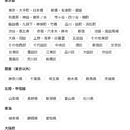
東京都
東京・大手町・日本橋
新橋・有楽町・銀座
秋葉原・神田・御茶ノ水
市ヶ谷・四ツ谷・麹町
飯田橋・九段下・神保町・竹橋
品川・田町・浜松町
渋谷・恵比寿
赤坂・六本木・麻布
新宿
池袋・高田馬場
大森・羽田
上野・浅草・日暮里
五反田
その他東部
その他西部
千代田区
中央区
港区
新宿区
文京区
台東区
墨田区
江東区
品川区
大田区
渋谷区
豊島区
荒川区
板橋区
関東（東京以外）
神奈川県
千葉県
埼玉県
栃木県
群馬県
茨城県
北陸・甲信越
山梨県
長野県
新潟県
富山県
石川県
東海
岐阜県
静岡県
愛知県
大阪府