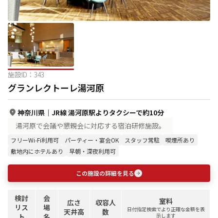
施設ID：
343
グランレクトーレ湯河原
神奈川県
｜
JR線 湯河原駅よりタクシーで約10分
湯河原で会議や懇親会に対応する宿泊研修施設。
フリーWi-Fi利用可
パーティー・宴会OK
スタッフ常駐
喫煙所あり
敷地内にホテルあり
早朝・深夜利用可
この施設の詳細を見る
検討
会
室料
広さ
収容人
リス
場
日付指定検索でより正確な金額を表
天井高
数
ト
名
示します