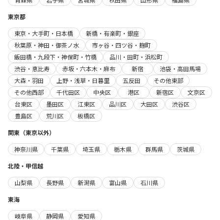
東京都
東京・大手町・日本橋
新橋・有楽町・銀座
秋葉原・神田・御茶ノ水
市ヶ谷・四ツ谷・麹町
飯田橋・九段下・神保町・竹橋
品川・田町・浜松町
渋谷・恵比寿
赤坂・六本木・麻布
新宿
池袋・高田馬場
大森・羽田
上野・浅草・日暮里
五反田
その他東部
その他西部
千代田区
中央区
港区
新宿区
文京区
台東区
墨田区
江東区
品川区
大田区
渋谷区
豊島区
荒川区
板橋区
関東（東京以外）
神奈川県
千葉県
埼玉県
栃木県
群馬県
茨城県
北陸・甲信越
山梨県
長野県
新潟県
富山県
石川県
東海
岐阜県
静岡県
愛知県