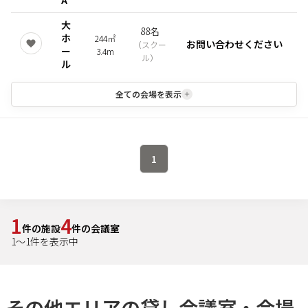
A
大
88名
ホ
244㎡
お問い合わせください
（
スクー
ー
3.4m
ル
）
ル
全ての会場を表示
1
1
4
件の施設
件の会議室
1
～
1
件を表示中
その他エリアの貸し会議室・会場