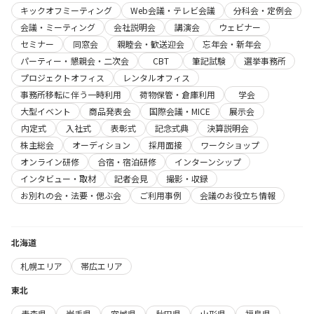
キックオフミーティング
Web会議・テレビ会議
分科会・定例会
会議・ミーティング
会社説明会
講演会
ウェビナー
セミナー
同窓会
親睦会・歓送迎会
忘年会・新年会
パーティー・懇親会・二次会
CBT
筆記試験
選挙事務所
プロジェクトオフィス
レンタルオフィス
事務所移転に伴う一時利用
荷物保管・倉庫利用
学会
大型イベント
商品発表会
国際会議・MICE
展示会
内定式
入社式
表彰式
記念式典
決算説明会
株主総会
オーディション
採用面接
ワークショップ
オンライン研修
合宿・宿泊研修
インターンシップ
インタビュー・取材
記者会見
撮影・収録
お別れの会・法要・偲ぶ会
ご利用事例
会議のお役立ち情報
北海道
札幌エリア
帯広エリア
東北
青森県
岩手県
宮城県
秋田県
山形県
福島県