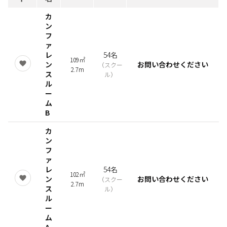
カ
ン
フ
ァ
レ
54名
109㎡
ン
お問い合わせください
（
スクー
2.7m
ス
ル
）
ル
ー
ム
B
カ
ン
フ
ァ
レ
54名
102㎡
ン
お問い合わせください
（
スクー
2.7m
ス
ル
）
ル
ー
ム