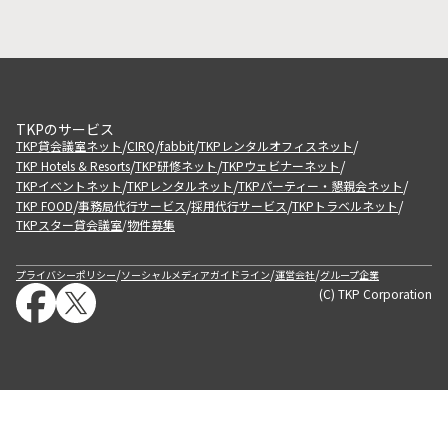
TKPのサービス
/
/
/
/
TKP貸会議室ネット
CIRQ
fabbit
TKPレンタルオフィスネット
/
/
/
TKP Hotels & Resorts
TKP研修ネット
TKPウェビナーネット
/
/
/
TKPイベントネット
TKPレンタルネット
TKPパーティー・懇親会ネット
/
/
/
/
TKP FOOD
事務局代行サービス
採用代行サービス
TKPトラベルネット
TKPスター貸会議室
物件募集
/
/
/
/
プライバシーポリシー
ソーシャルメディアガイドライン
運営会社
グループ企業
(C) TKP Corporation