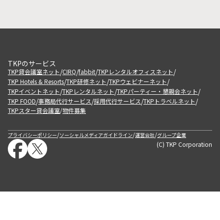
TKPのサービス
/
/
/
/
TKP貸会議室ネット
CIRQ
fabbit
TKPレンタルオフィスネット
/
/
/
TKP Hotels & Resorts
TKP研修ネット
TKPウェビナーネット
/
/
/
TKPイベントネット
TKPレンタルネット
TKPパーティー・懇親会ネット
/
/
/
/
TKP FOOD
事務局代行サービス
採用代行サービス
TKPトラベルネット
TKPスター貸会議室
物件募集
/
/
/
/
プライバシーポリシー
ソーシャルメディアガイドライン
運営会社
グループ企業
(C) TKP Corporation