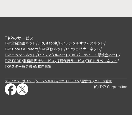
TKPのサービス
/
/
/
/
TKP貸会議室ネット
CIRQ
fabbit
TKPレンタルオフィスネット
/
/
/
TKP Hotels & Resorts
TKP研修ネット
TKPウェビナーネット
/
/
/
TKPイベントネット
TKPレンタルネット
TKPパーティー・懇親会ネット
/
/
/
/
TKP FOOD
事務局代行サービス
採用代行サービス
TKPトラベルネット
TKPスター貸会議室
物件募集
/
/
/
/
プライバシーポリシー
ソーシャルメディアガイドライン
運営会社
グループ企業
(C) TKP Corporation