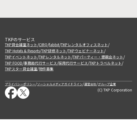
TKPのサービス
/
/
/
/
TKP貸会議室ネット
CIRQ
fabbit
TKPレンタルオフィスネット
/
/
/
TKP Hotels & Resorts
TKP研修ネット
TKPウェビナーネット
/
/
/
TKPイベントネット
TKPレンタルネット
TKPパーティー・懇親会ネット
/
/
/
/
TKP FOOD
事務局代行サービス
採用代行サービス
TKPトラベルネット
TKPスター貸会議室
物件募集
/
/
/
/
プライバシーポリシー
ソーシャルメディアガイドライン
運営会社
グループ企業
(C) TKP Corporation