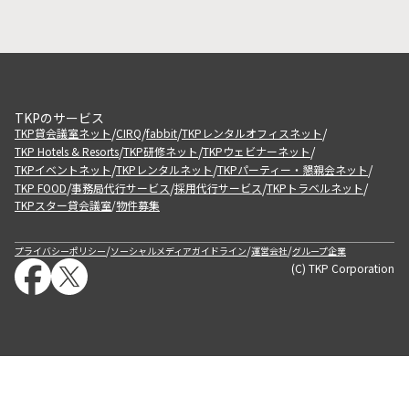
TKPのサービス
/
/
/
/
TKP貸会議室ネット
CIRQ
fabbit
TKPレンタルオフィスネット
/
/
/
TKP Hotels & Resorts
TKP研修ネット
TKPウェビナーネット
/
/
/
TKPイベントネット
TKPレンタルネット
TKPパーティー・懇親会ネット
/
/
/
/
TKP FOOD
事務局代行サービス
採用代行サービス
TKPトラベルネット
TKPスター貸会議室
物件募集
/
/
/
/
プライバシーポリシー
ソーシャルメディアガイドライン
運営会社
グループ企業
(C) TKP Corporation