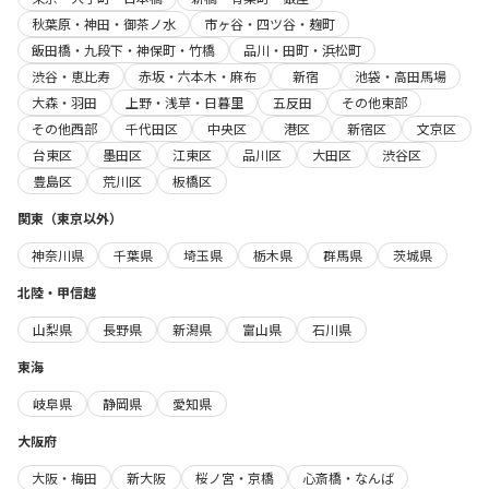
秋葉原・神田・御茶ノ水
市ヶ谷・四ツ谷・麹町
飯田橋・九段下・神保町・竹橋
品川・田町・浜松町
渋谷・恵比寿
赤坂・六本木・麻布
新宿
池袋・高田馬場
大森・羽田
上野・浅草・日暮里
五反田
その他東部
その他西部
千代田区
中央区
港区
新宿区
文京区
台東区
墨田区
江東区
品川区
大田区
渋谷区
豊島区
荒川区
板橋区
関東（東京以外）
神奈川県
千葉県
埼玉県
栃木県
群馬県
茨城県
北陸・甲信越
山梨県
長野県
新潟県
富山県
石川県
東海
岐阜県
静岡県
愛知県
大阪府
大阪・梅田
新大阪
桜ノ宮・京橋
心斎橋・なんば