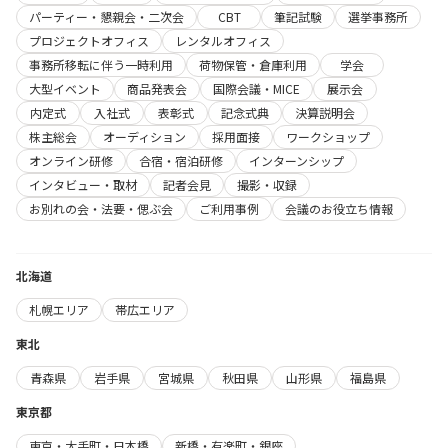
パーティー・懇親会・二次会
CBT
筆記試験
選挙事務所
プロジェクトオフィス
レンタルオフィス
事務所移転に伴う一時利用
荷物保管・倉庫利用
学会
大型イベント
商品発表会
国際会議・MICE
展示会
内定式
入社式
表彰式
記念式典
決算説明会
株主総会
オーディション
採用面接
ワークショップ
オンライン研修
合宿・宿泊研修
インターンシップ
インタビュー・取材
記者会見
撮影・収録
お別れの会・法要・偲ぶ会
ご利用事例
会議のお役立ち情報
北海道
札幌エリア
帯広エリア
東北
青森県
岩手県
宮城県
秋田県
山形県
福島県
東京都
東京・大手町・日本橋
新橋・有楽町・銀座