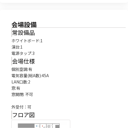
会場設備
常設備品
ホワイトボード
:
1
演台
:
1
電源タップ
:
3
会場仕様
個別空調:有

電気容量(総A数):45A

LAN口数:2

窓:有

窓開閉: 不可

外受付：可
フロア図