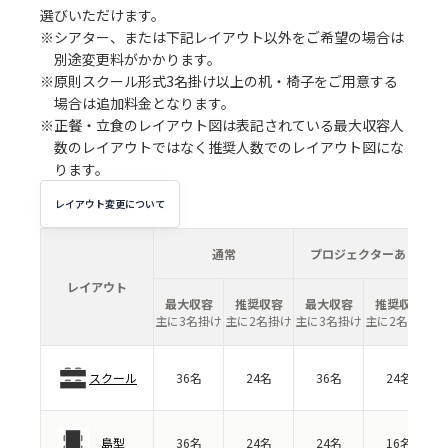
選びいただけます。
※シアター、または下記レイアウト以外をご希望の場合は
別途変更料がかかります。
※原則スクール形式3名掛け以上の机・椅子をご用意する
場合は追加料金となります。
※正餐・立食のレイアウト図は表記されている最大収容人
数のレイアウトではなく推奨人数でのレイアウト図にな
ります。
レイアウト変更について
通常
プロジェクターあり
レイアウト
最大収容
推奨収容
最大収容
推奨収容
主に3名掛け
主に2名掛け
主に3名掛け
主に2名掛け
スクール
36名
24名
36名
24名
島型
36名
24名
24名
16名