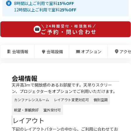
8時間以上ご利用で室料
15％OFF
12時間以上ご利用で室料
25％OFF
24時間受付・相談無料
ご予約・問い合わせ
会場情報
会場設備
オプション
アク
会場情報
天井高3ｍで開放感のあるお部屋です。天吊りスクリー
ン、プロジェクターをオプションでご利用いただけます。
カンファレンスルーム
レイアウト変更対応可
個別空調
眺望・景観良好
室外受付可
レイアウト
下記のレイアウトパターンの中から、ご利用に合わせてお