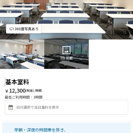
360度写真あり
3
枚掲載
基本室料
12,300
￥
(税抜) /時間
最低ご利用時間：
3
時間
早朝・深夜の時間帯を除き、