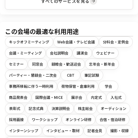
すべてのサービスを見る
この会場の最適な利用用途
キックオフミーティング
Web会議・テレビ会議
分科会・定例会
会議・ミーティング
会社説明会
講演会
ウェビナー
セミナー
同窓会
親睦会・歓送迎会
忘年会・新年会
パーティー・懇親会・二次会
CBT
筆記試験
事務所移転に伴う一時利用
荷物保管・倉庫利用
学会
商品発表会
国際会議・MICE
展示会
内定式
入社式
表彰式
記念式典
決算説明会
株主総会
オーディション
採用面接
ワークショップ
オンライン研修
合宿・宿泊研修
インターンシップ
インタビュー・取材
記者会見
撮影・収録