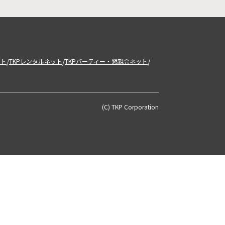
/
/
/
ット
TKPレンタルネット
TKPパーティー・懇親会ネット
(C) TKP Corporation