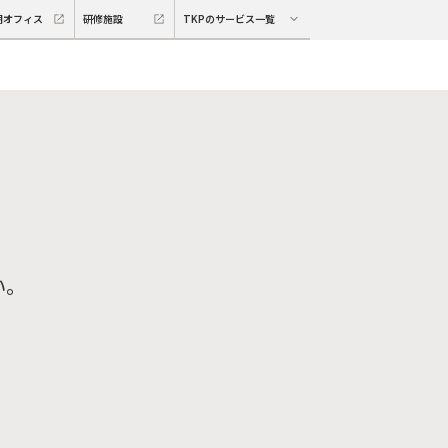
期オフィス
研修施設
TKPのサービス一覧
い。