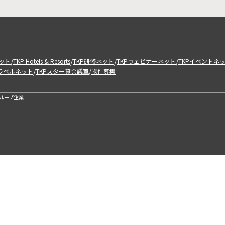
/
/
/
/
ット
TKP Hotels & Resorts
TKP研修ネット
TKPウェビナーネット
TKPイベントネ
/
トラベルネット
TKPスター貸会議室
物件募集
/
ループ企業