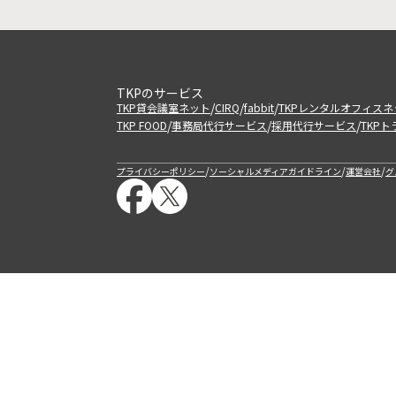
TKPのサービス
/
/
/
TKP貸会議室ネット
CIRQ
fabbit
TKPレンタルオフィスネ
/
/
/
TKP FOOD
事務局代行サービス
採用代行サービス
TKP
/
/
/
プライバシーポリシー
ソーシャルメディアガイドライン
運営会社
グ