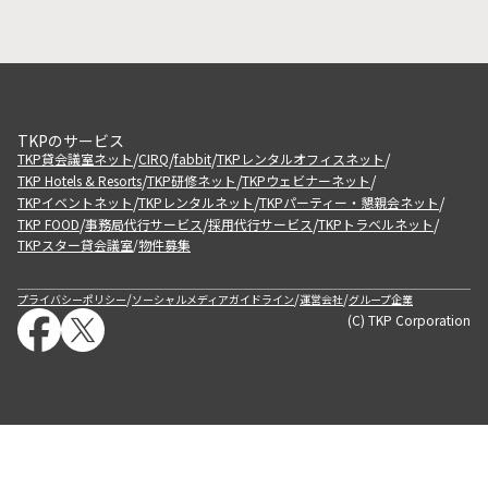
TKPのサービス
/
/
/
/
TKP貸会議室ネット
CIRQ
fabbit
TKPレンタルオフィスネット
/
/
/
TKP Hotels & Resorts
TKP研修ネット
TKPウェビナーネット
/
/
/
TKPイベントネット
TKPレンタルネット
TKPパーティー・懇親会ネット
/
/
/
/
TKP FOOD
事務局代行サービス
採用代行サービス
TKPトラベルネット
TKPスター貸会議室
物件募集
/
/
/
/
プライバシーポリシー
ソーシャルメディアガイドライン
運営会社
グループ企業
(C) TKP Corporation