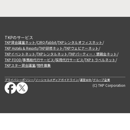
TKPのサービス
/
/
/
/
TKP貸会議室ネット
CIRQ
fabbit
TKPレンタルオフィスネット
/
/
/
TKP Hotels & Resorts
TKP研修ネット
TKPウェビナーネット
/
/
/
TKPイベントネット
TKPレンタルネット
TKPパーティー・懇親会ネット
/
/
/
/
TKP FOOD
事務局代行サービス
採用代行サービス
TKPトラベルネット
TKPスター貸会議室
物件募集
/
/
/
/
プライバシーポリシー
ソーシャルメディアガイドライン
運営会社
グループ企業
(C) TKP Corporation