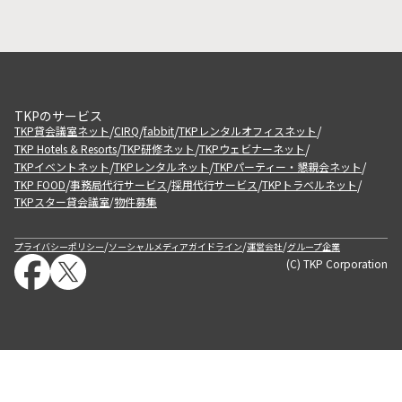
TKPのサービス
/
/
/
/
TKP貸会議室ネット
CIRQ
fabbit
TKPレンタルオフィスネット
/
/
/
TKP Hotels & Resorts
TKP研修ネット
TKPウェビナーネット
/
/
/
TKPイベントネット
TKPレンタルネット
TKPパーティー・懇親会ネット
/
/
/
/
TKP FOOD
事務局代行サービス
採用代行サービス
TKPトラベルネット
TKPスター貸会議室
物件募集
/
/
/
/
プライバシーポリシー
ソーシャルメディアガイドライン
運営会社
グループ企業
(C) TKP Corporation