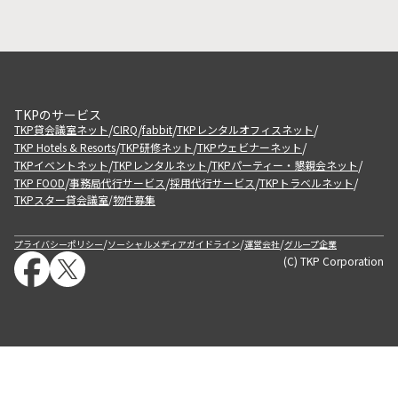
TKPのサービス
/
/
/
/
TKP貸会議室ネット
CIRQ
fabbit
TKPレンタルオフィスネット
/
/
/
TKP Hotels & Resorts
TKP研修ネット
TKPウェビナーネット
/
/
/
TKPイベントネット
TKPレンタルネット
TKPパーティー・懇親会ネット
/
/
/
/
TKP FOOD
事務局代行サービス
採用代行サービス
TKPトラベルネット
TKPスター貸会議室
物件募集
/
/
/
/
プライバシーポリシー
ソーシャルメディアガイドライン
運営会社
グループ企業
(C) TKP Corporation