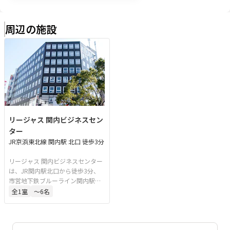
周辺の施設
リージャス 関内ビジネスセン
ター
JR京浜東北線 関内駅 北口 徒歩3分
リージャス 関内ビジネスセンター
は、JR関内駅北口から徒歩3分、
市営地下鉄ブルーライン関内駅直
結の会議室・レンタルオフィスで
全
1
室
〜6名
す。利便性の高い立地にあり、会
議、研修、打ち合わせ、商談に適
したビジネス環境を提供します。