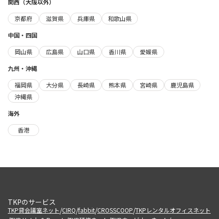
関西（大阪以外）
京都府
滋賀県
兵庫県
和歌山県
中国・四国
岡山県
広島県
山口県
香川県
愛媛県
九州・沖縄
福岡県
大分県
長崎県
熊本県
宮崎県
鹿児島県
沖縄県
海外
香港
TKPのサービス
/
/
/
/
TKP貸会議室ネット
CIRQ
fabbit
CROSSCOOP
TKPレンタルオフィスネット