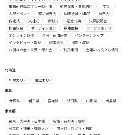
事務所移転に伴う一時利用
荷物保管・倉庫利用
学会
大型イベント
商品発表会
国際会議・MICE
展示会
内定式
入社式
表彰式
記念式典
決算説明会
株主総会
オーディション
採用面接
ワークショップ
オンライン研修
合宿・宿泊研修
インターンシップ
インタビュー・取材
記者会見
撮影・収録
お別れの会・法要・偲ぶ会
ご利用事例
会議のお役立ち情報
北海道
札幌エリア
帯広エリア
東北
青森県
岩手県
宮城県
秋田県
山形県
福島県
東京都
東京・大手町・日本橋
新橋・有楽町・銀座
秋葉原・神田・御茶ノ水
市ヶ谷・四ツ谷・麹町