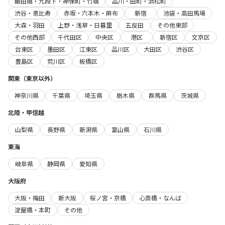
飯田橋・九段下・神保町・竹橋
品川・田町・浜松町
渋谷・恵比寿
赤坂・六本木・麻布
新宿
池袋・高田馬場
大森・羽田
上野・浅草・日暮里
五反田
その他東部
その他西部
千代田区
中央区
港区
新宿区
文京区
台東区
墨田区
江東区
品川区
大田区
渋谷区
豊島区
荒川区
板橋区
関東（東京以外）
神奈川県
千葉県
埼玉県
栃木県
群馬県
茨城県
北陸・甲信越
山梨県
長野県
新潟県
富山県
石川県
東海
岐阜県
静岡県
愛知県
大阪府
大阪・梅田
新大阪
桜ノ宮・京橋
心斎橋・なんば
淀屋橋・本町
その他