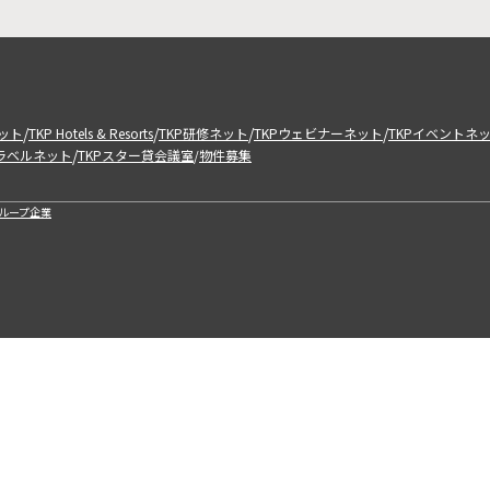
/
/
/
/
ット
TKP Hotels & Resorts
TKP研修ネット
TKPウェビナーネット
TKPイベントネ
/
トラベルネット
TKPスター貸会議室
物件募集
/
ループ企業