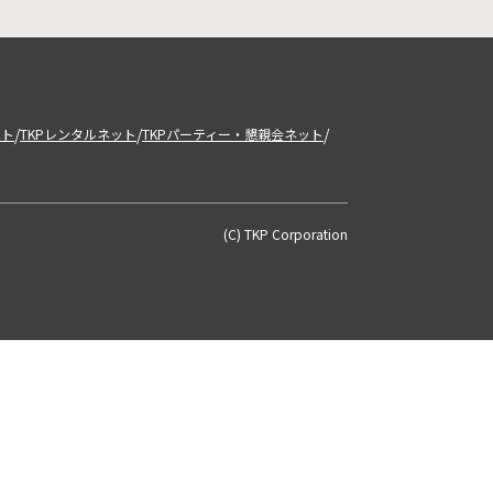
/
/
/
ット
TKPレンタルネット
TKPパーティー・懇親会ネット
(C) TKP Corporation