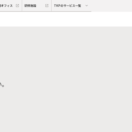
期オフィス
研修施設
TKPのサービス一覧
い。