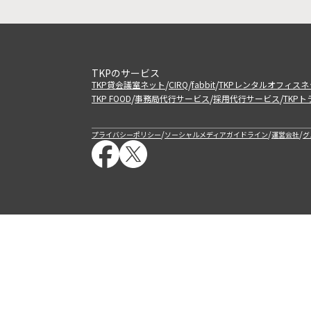
TKPのサービス
/
/
/
TKP貸会議室ネット
CIRQ
fabbit
TKPレンタルオフィスネ
/
/
/
TKP FOOD
事務局代行サービス
採用代行サービス
TKP
/
/
/
プライバシーポリシー
ソーシャルメディアガイドライン
運営会社
グ