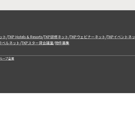
/
/
/
/
ット
TKP Hotels & Resorts
TKP研修ネット
TKPウェビナーネット
TKPイベントネ
/
トラベルネット
TKPスター貸会議室
物件募集
/
ループ企業