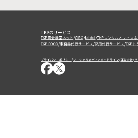
TKPのサービス
/
/
/
TKP貸会議室ネット
CIRQ
fabbit
TKPレンタルオフィスネ
/
/
/
TKP FOOD
事務局代行サービス
採用代行サービス
TKP
/
/
/
プライバシーポリシー
ソーシャルメディアガイドライン
運営会社
グ