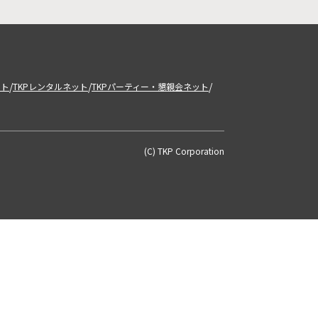
/
/
/
ット
TKPレンタルネット
TKPパーティー・懇親会ネット
(C) TKP Corporation