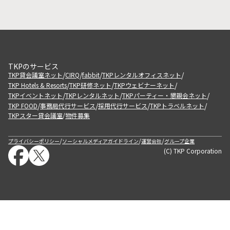
TKPのサービス
/
/
/
/
TKP貸会議室ネット
CIRQ
fabbit
TKPレンタルオフィスネット
/
/
/
TKP Hotels & Resorts
TKP研修ネット
TKPウェビナーネット
/
/
/
TKPイベントネット
TKPレンタルネット
TKPパーティー・懇親会ネット
/
/
/
/
TKP FOOD
事務局代行サービス
採用代行サービス
TKPトラベルネット
TKPスター貸会議室
物件募集
/
/
/
/
プライバシーポリシー
ソーシャルメディアガイドライン
運営会社
グループ企業
(C) TKP Corporation