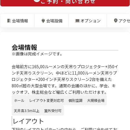
ご予約・問い合わせ
会場情報
会場設備
オプション
アク
会場情報
※画像は完成イメージです。
会場前方に165,00ルーメンの天吊りプロジェクター+350イ
ンチ天吊りスクリーン、中ほどに11,000ルーメン天吊りプ
ロジェクター+200インチ天吊りスクリーン2台を備えた
800㎡超の大型会場です。通常の会議のほかに、学会、キ
ックオフ、株主総会など幅広くご利用いただけます。
ホール
レイアウト変更対応可
個別空調
大規模会場
天井高3.5m以上
室外受付可
レイアウト
下記のレイアウトパターンの中から、ご利用に合わせてお