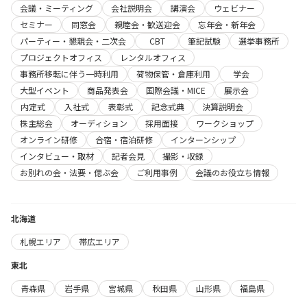
会議・ミーティング
会社説明会
講演会
ウェビナー
セミナー
同窓会
親睦会・歓送迎会
忘年会・新年会
パーティー・懇親会・二次会
CBT
筆記試験
選挙事務所
プロジェクトオフィス
レンタルオフィス
事務所移転に伴う一時利用
荷物保管・倉庫利用
学会
大型イベント
商品発表会
国際会議・MICE
展示会
内定式
入社式
表彰式
記念式典
決算説明会
株主総会
オーディション
採用面接
ワークショップ
オンライン研修
合宿・宿泊研修
インターンシップ
インタビュー・取材
記者会見
撮影・収録
お別れの会・法要・偲ぶ会
ご利用事例
会議のお役立ち情報
北海道
札幌エリア
帯広エリア
東北
青森県
岩手県
宮城県
秋田県
山形県
福島県