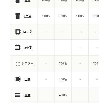
T字島
540名
360名
540名
360名
ロノ字
-
-
-
-
コの字
-
-
-
-
シアター
-
750名
-
750名
正餐
-
200名
-
-
立食
-
400名
-
-