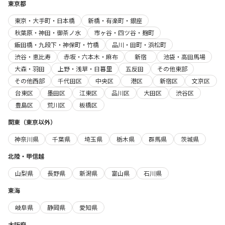
東京都
東京・大手町・日本橋
新橋・有楽町・銀座
秋葉原・神田・御茶ノ水
市ヶ谷・四ツ谷・麹町
飯田橋・九段下・神保町・竹橋
品川・田町・浜松町
渋谷・恵比寿
赤坂・六本木・麻布
新宿
池袋・高田馬場
大森・羽田
上野・浅草・日暮里
五反田
その他東部
その他西部
千代田区
中央区
港区
新宿区
文京区
台東区
墨田区
江東区
品川区
大田区
渋谷区
豊島区
荒川区
板橋区
関東（東京以外）
神奈川県
千葉県
埼玉県
栃木県
群馬県
茨城県
北陸・甲信越
山梨県
長野県
新潟県
富山県
石川県
東海
岐阜県
静岡県
愛知県
大阪府