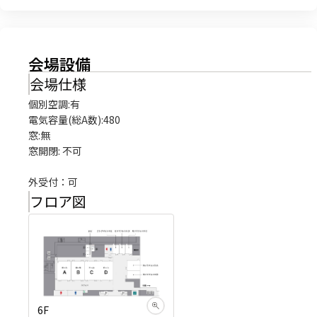
会場設備
会場仕様
個別空調:有

電気容量(総A数):480

窓:無

窓開閉: 不可

外受付：可
フロア図
6F