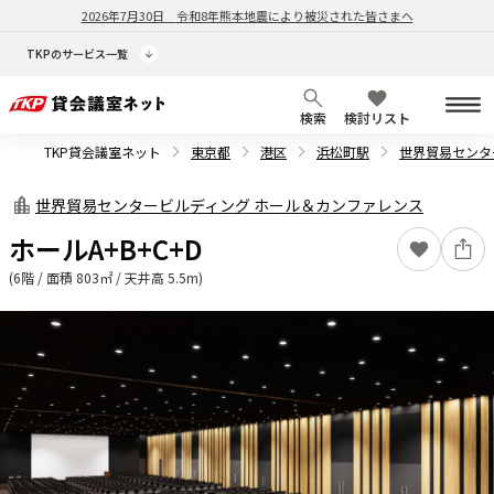
2026年7月30日
令和8年熊本地震により被災された皆さまへ
TKPのサービス一覧
検索
検討リスト
TKP貸会議室ネット
東京都
港区
浜松町駅
世界貿易センタ
世界貿易センタービルディング ホール＆カンファレンス
ホールA+B+C+D
(6階 / 面積 803㎡ / 天井高 5.5m)