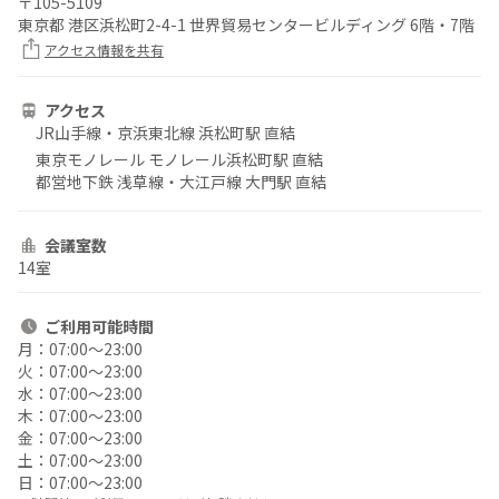
〒
105-5109
東京都 港区浜松町2-4-1 世界貿易センタービルディング 6階・7階
アクセス情報を共有
アクセス
JR山手線・京浜東北線 浜松町駅 直結
東京モノレール モノレール浜松町駅 直結
都営地下鉄 浅草線・大江戸線 大門駅 直結
会議室数
14室
ご利用
可能時間
月：
07:00〜23:00
火：
07:00〜23:00
水：
07:00〜23:00
木：
07:00〜23:00
金：
07:00〜23:00
土：
07:00〜23:00
日：
07:00〜23:00