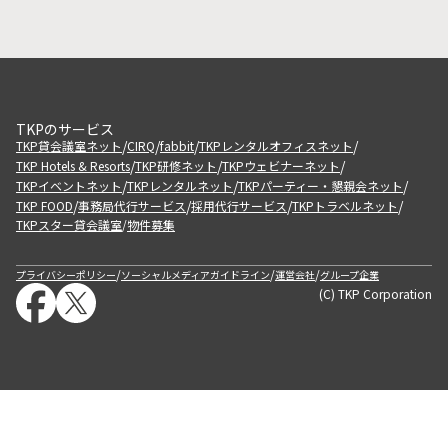
TKPのサービス
/
/
/
/
TKP貸会議室ネット
CIRQ
fabbit
TKPレンタルオフィスネット
/
/
/
TKP Hotels & Resorts
TKP研修ネット
TKPウェビナーネット
/
/
/
TKPイベントネット
TKPレンタルネット
TKPパーティー・懇親会ネット
/
/
/
/
TKP FOOD
事務局代行サービス
採用代行サービス
TKPトラベルネット
TKPスター貸会議室
物件募集
/
/
/
/
プライバシーポリシー
ソーシャルメディアガイドライン
運営会社
グループ企業
(C) TKP Corporation