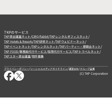
TKPのサービス
/
/
/
/
TKP貸会議室ネット
CIRQ
fabbit
TKPレンタルオフィスネット
/
/
/
TKP Hotels & Resorts
TKP研修ネット
TKPウェビナーネット
/
/
/
TKPイベントネット
TKPレンタルネット
TKPパーティー・懇親会ネット
/
/
/
/
TKP FOOD
事務局代行サービス
採用代行サービス
TKPトラベルネット
TKPスター貸会議室
物件募集
/
/
/
/
プライバシーポリシー
ソーシャルメディアガイドライン
運営会社
グループ企業
(C) TKP Corporation