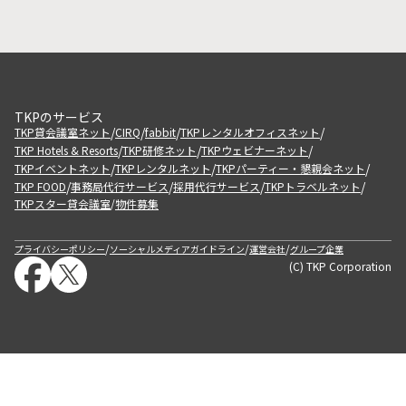
TKPのサービス
/
/
/
/
TKP貸会議室ネット
CIRQ
fabbit
TKPレンタルオフィスネット
/
/
/
TKP Hotels & Resorts
TKP研修ネット
TKPウェビナーネット
/
/
/
TKPイベントネット
TKPレンタルネット
TKPパーティー・懇親会ネット
/
/
/
/
TKP FOOD
事務局代行サービス
採用代行サービス
TKPトラベルネット
TKPスター貸会議室
物件募集
/
/
/
/
プライバシーポリシー
ソーシャルメディアガイドライン
運営会社
グループ企業
(C) TKP Corporation