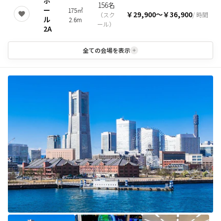
ホ
156名
ー
175㎡
￥29,900
〜
￥36,900
（
スク
/ 時間
ル
2.6m
ール
）
2A
全ての会場を表示