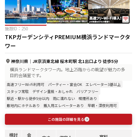
施設ID：
250
TKPガーデンシティPREMIUM横浜ランドマークタ
ワー
神奈川県
｜
JR京浜東北線 桜木町駅 北1出口より 徒歩5分
横浜ランドマークタワー内。地上25階からの眺望が魅力の多
目的会議室です。
高速フリーWi-Fi利用可
パーティー・宴会OK
エレベーター3基以上
スタッフ常駐
デザイン重視・おしゃれ
バリアフリー
駅近・駅から徒歩5分以内
雨に濡れない
喫煙所あり
敷地内にホテルあり
搬入用エレベーターあり
早朝・深夜利用可
この施設の詳細を見る
検討
会
室料