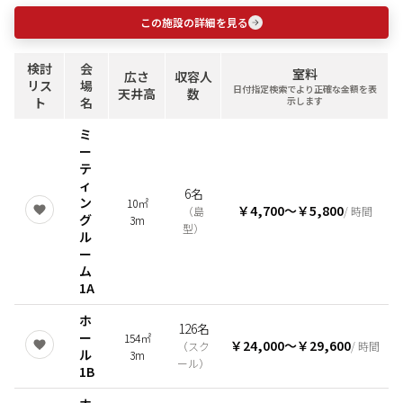
この施設の詳細を見る
検討
会
室料
広さ
収容人
リス
場
日付指定検索でより正確な金額を表
天井高
数
ト
名
示します
ミ
ー
テ
ィ
6名
ン
10㎡
￥4,700
〜
￥5,800
（
島
/ 時間
グ
3m
型
）
ル
ー
ム
1A
ホ
126名
ー
154㎡
￥24,000
〜
￥29,600
（
スク
/ 時間
ル
3m
ール
）
1B