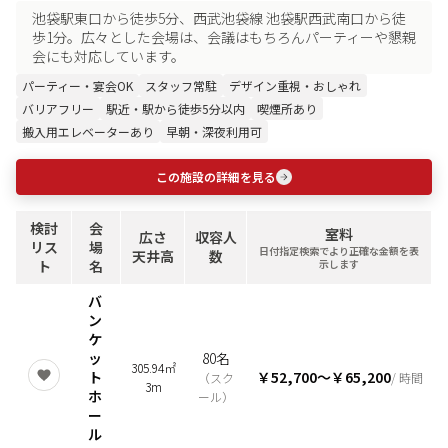
池袋駅東口から徒歩5分、西武池袋線 池袋駅西武南口から徒
歩1分。広々とした会場は、会議はもちろんパーティーや懇親
会にも対応しています。
パーティー・宴会OK
スタッフ常駐
デザイン重視・おしゃれ
バリアフリー
駅近・駅から徒歩5分以内
喫煙所あり
搬入用エレベーターあり
早朝・深夜利用可
この施設の詳細を見る
検討
会
室料
広さ
収容人
リス
場
日付指定検索でより正確な金額を表
天井高
数
ト
名
示します
バ
ン
ケ
ッ
80名
305.94㎡
ト
￥52,700
〜
￥65,200
（
スク
/ 時間
3m
ホ
ール
）
ー
ル