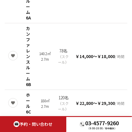
ル
ー
ム
6A
カ
ン
フ
ァ
レ
78名
140.2㎡
ン
￥14,000
〜
￥18,000
（
スク
/ 時間
2.7m
ス
ール
）
ル
ー
ム
6B
ホ
120名
ー
180㎡
￥22,800
〜
￥29,300
（
スク
/ 時間
ル
2.7m
ール
）
6C
03-4577-9260
予約・問い合わせ
全ての会場を表示
（9:00-18:00／年中無休）