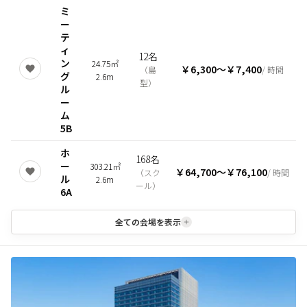
ミ
ー
テ
ィ
12名
ン
24.75㎡
￥6,300
〜
￥7,400
（
島
/ 時間
グ
2.6m
型
）
ル
ー
ム
5B
ホ
168名
ー
303.21㎡
￥64,700
〜
￥76,100
（
スク
/ 時間
ル
2.6m
ール
）
6A
全ての会場を表示