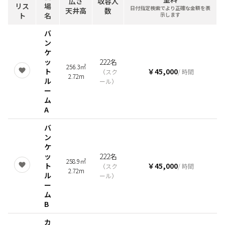
広さ
収容人
リス
場
日付指定検索でより正確な金額を表
天井高
数
ト
名
示します
バ
ン
ケ
ッ
222名
256.3㎡
ト
￥45,000
（
スク
/ 時間
2.72m
ル
ール
）
ー
ム
A
バ
ン
ケ
ッ
222名
258.9㎡
ト
￥45,000
（
スク
/ 時間
2.72m
ル
ール
）
ー
ム
B
カ