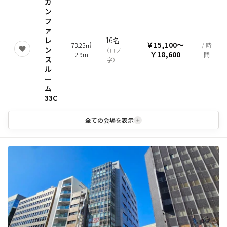
カ
ン
フ
ァ
レ
16名
￥15,100
〜
73.25㎡
/ 時
ン
（
ロノ
￥18,600
2.9m
間
ス
字
）
ル
ー
ム
33C
全ての会場を表示