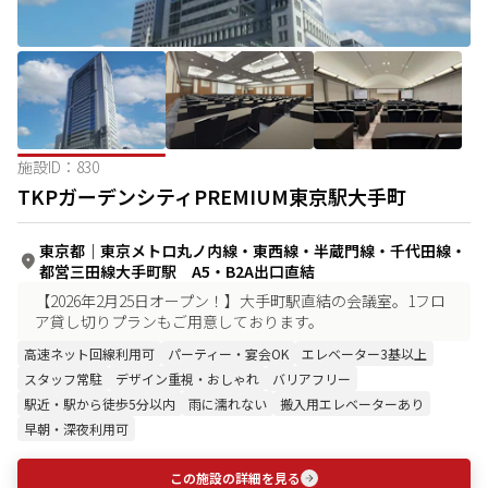
施設ID：
830
TKPガーデンシティPREMIUM東京駅大手町
東京都
｜
東京メトロ丸ノ内線・東西線・半蔵門線・千代田線・
都営三田線大手町駅 A5・B2A出口直結
【2026年2月25日オープン！】大手町駅直結の会議室。1フロ
ア貸し切りプランもご用意しております。
高速ネット回線利用可
パーティー・宴会OK
エレベーター3基以上
スタッフ常駐
デザイン重視・おしゃれ
バリアフリー
駅近・駅から徒歩5分以内
雨に濡れない
搬入用エレベーターあり
早朝・深夜利用可
この施設の詳細を見る