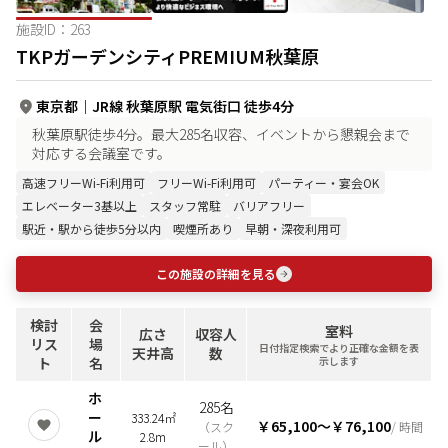
施設ID：
263
TKPガーデンシティPREMIUM秋葉原
東京都
｜
JR線 秋葉原駅 電気街口 徒歩4分
秋葉原駅徒歩4分。最大285名収容、イベントから懇親会まで
対応する会議室です。
高速フリーWi-Fi利用可
フリーWi-Fi利用可
パーティー・宴会OK
エレベーター3基以上
スタッフ常駐
バリアフリー
駅近・駅から徒歩5分以内
喫煙所あり
早朝・深夜利用可
この施設の詳細を見る
検討
会
室料
広さ
収容人
リス
場
日付指定検索でより正確な金額を表
天井高
数
ト
名
示します
ホ
285名
ー
333.24㎡
￥65,100
〜
￥76,100
（
スク
/ 時間
ル
2.8m
ール
）