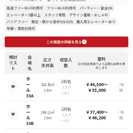
高速フリーWi-Fi利用可
フリーWi-Fi利用可
パーティー・宴会OK
エレベーター3基以上
スタッフ常駐
デザイン重視・おしゃれ
バリアフリー
駅近・駅から徒歩5分以内
搬入用エレベーターあり
早朝・深夜利用可
この施設の詳細を見る
検討
会
室料
広さ
収容人
リス
場
日付指定検索でより正確な金額を表
天井高
数
ト
名
示します
ホ
240名
ー
￥44,500
〜
324.38㎡
/ 時
（
スク
ル
￥55,000
2.9m
間
ール
）
33A
ホ
189名
ー
￥37,400
〜
266.11㎡
/ 時
（
スク
ル
￥46,200
2.9m
間
ール
）
33B