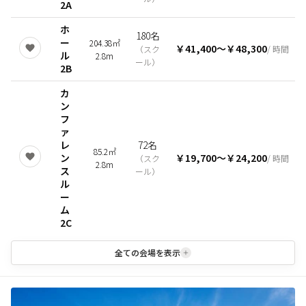
2A
ホ
180名
ー
204.38㎡
￥41,400
〜
￥48,300
（
スク
/ 時間
ル
2.8m
ール
）
2B
カ
ン
フ
ァ
レ
72名
85.2㎡
ン
￥19,700
〜
￥24,200
（
スク
/ 時間
2.8m
ス
ール
）
ル
ー
ム
2C
全ての会場を表示