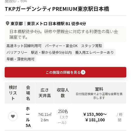
施設ID：
694
TKPガーデンシティPREMIUM東京駅日本橋
東京都
｜
東京メトロ 日本橋駅 B1 徒歩4分
日本橋駅徒歩4分。研修や懇親会に対応する利便性の高い会
議室です。
高速ネット回線利用可
パーティー・宴会OK
スタッフ常駐
バリアフリー
駅近・駅から徒歩5分以内
搬入用エレベーターあり
早朝・深夜利用可
この施設の詳細を見る
検討
会
室料
広さ
収容人
リス
場
日付指定検索でより正確な金額を表
天井高
数
ト
名
示します
ホ
250名
ー
￥153,900
〜
741.11㎡
/ 時
（
スク
ル
￥181,100
2.6m
間
ール
）
5A