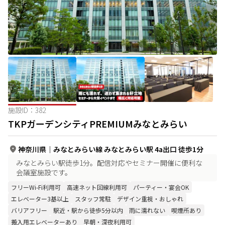
施設ID：
382
TKPガーデンシティPREMIUMみなとみらい
神奈川県
｜
みなとみらい線 みなとみらい駅 4a出口 徒歩1分
みなとみらい駅徒歩1分。配信対応やセミナー開催に便利な
会議室施設です。
フリーWi-Fi利用可
高速ネット回線利用可
パーティー・宴会OK
エレベーター3基以上
スタッフ常駐
デザイン重視・おしゃれ
バリアフリー
駅近・駅から徒歩5分以内
雨に濡れない
喫煙所あり
搬入用エレベーターあり
早朝・深夜利用可