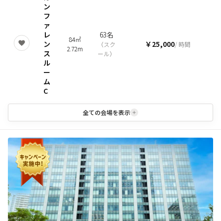
ン
フ
ァ
レ
63名
84㎡
ン
￥25,000
（
スク
/ 時間
2.72m
ス
ール
）
ル
ー
ム
C
全ての会場を表示