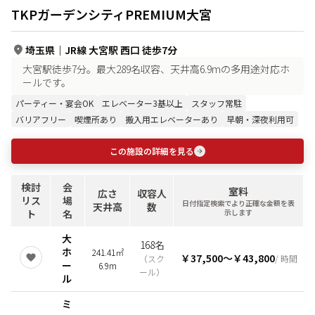
TKPガーデンシティPREMIUM大宮
埼玉県
｜
JR線 大宮駅 西口 徒歩7分
大宮駅徒歩7分。最大289名収容、天井高6.9mの多用途対応ホ
ールです。
パーティー・宴会OK
エレベーター3基以上
スタッフ常駐
バリアフリー
喫煙所あり
搬入用エレベーターあり
早朝・深夜利用可
この施設の詳細を見る
検討
会
室料
広さ
収容人
リス
場
日付指定検索でより正確な金額を表
天井高
数
ト
名
示します
大
168名
ホ
241.41㎡
￥37,500
〜
￥43,800
（
スク
/ 時間
ー
6.9m
ール
）
ル
ミ