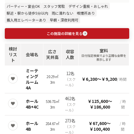
パーティー・宴会OK
スタッフ常駐
デザイン重視・おしゃれ
駅近・駅から徒歩5分以内
雨に濡れない
喫煙所あり
搬入用エレベーターあり
早朝・深夜利用可
この施設の詳細を見る
検討
室料
広さ
収容
リス
会場名
日付指定検索でより正確な金額を
天井高
人数
ト
表示します
ミーテ
12名
ィング
20.29㎡
￥6,200
〜
￥9,200
（
スク
/ 時間
ルーム
3m
ール
）
4A
462名
ホール
￥125,600
〜
536.78㎡
/ 時
（
スク
4B+4C
￥186,600
3m
間
ール
）
273名
ホール
￥67,600
〜
284.67㎡
/ 時
（
スク
4B
￥100,400
3m
間
ール
）