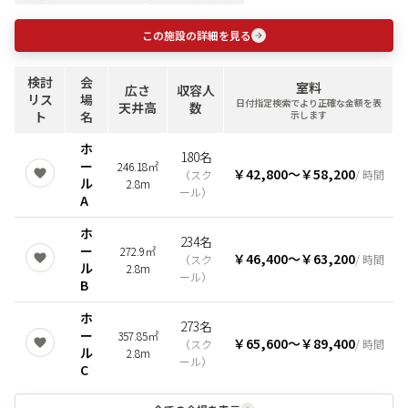
この施設の詳細を見る
検討
会
室料
広さ
収容人
リス
場
日付指定検索でより正確な金額を表
天井高
数
ト
名
示します
ホ
180名
ー
246.18㎡
￥42,800
〜
￥58,200
（
スク
/ 時間
ル
2.8m
ール
）
A
ホ
234名
ー
272.9㎡
￥46,400
〜
￥63,200
（
スク
/ 時間
ル
2.8m
ール
）
B
ホ
273名
ー
357.85㎡
￥65,600
〜
￥89,400
（
スク
/ 時間
ル
2.8m
ール
）
C