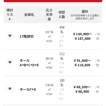
検討
広さ
室料
収容
リス
会場名
天井
日付指定検索でより正確な
人数
ト
高
金額を表示します
498
名
637.58
￥144,900
〜
/ 時
17階貸切
㎡
（
ス
￥187,600
間
4.5m
クー
ル
）
312
名
380.05
ホール
￥91,600
〜
/ 時
㎡
（
ス
A+B+C+D+E
￥118,600
間
4.5m
クー
ル
）
180
名
238.66
￥68,300
〜
/ 時
ホールF+G
㎡
（
ス
￥88,400
間
4.5m
クー
ル
）