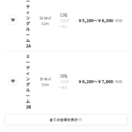
ー
テ
ィ
12名
ン
28.04㎡
￥5,200
〜
￥6,300
（
スク
/ 時間
グ
3.2m
ール
）
ル
ー
ム
2A
ミ
ー
テ
ィ
18名
ン
39.49㎡
￥6,200
〜
￥7,600
（
スク
/ 時間
グ
3.2m
ール
）
ル
ー
ム
2B
全ての会場を表示