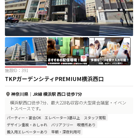
施設ID：
391
TKPガーデンシティPREMIUM横浜西口
神奈川県
｜
JR線 横浜駅 西口 徒歩7分
横浜駅西口徒歩7分、最大228名収容の大型貸会議室・イベン
トスペースです。
パーティー・宴会OK
エレベーター3基以上
スタッフ常駐
デザイン重視・おしゃれ
バリアフリー
喫煙所あり
搬入用エレベーターあり
早朝・深夜利用可