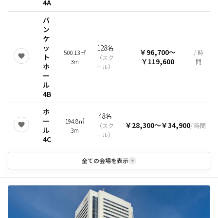
4A
バ
ン
ケ
ッ
128名
￥96,700
〜
500.13㎡
/ 時
ト
（
スク
￥119,600
3m
間
ホ
ール
）
ー
ル
4B
ホ
48名
ー
194.8㎡
￥28,300
〜
￥34,900
（
スク
/ 時間
ル
3m
ール
）
4C
全ての会場を表示