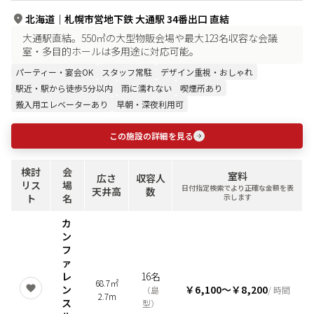
北海道
｜
札幌市営地下鉄 大通駅 34番出口 直結
大通駅直結。550㎡の大型物販会場や最大123名収容な会議
室・多目的ホールは多用途に対応可能。
パーティー・宴会OK
スタッフ常駐
デザイン重視・おしゃれ
駅近・駅から徒歩5分以内
雨に濡れない
喫煙所あり
搬入用エレベーターあり
早朝・深夜利用可
この施設の詳細を見る
検討
会
室料
広さ
収容人
リス
場
日付指定検索でより正確な金額を表
天井高
数
ト
名
示します
カ
ン
フ
ァ
レ
16名
68.7㎡
ン
￥6,100
〜
￥8,200
（
島
/ 時間
2.7m
ス
型
）