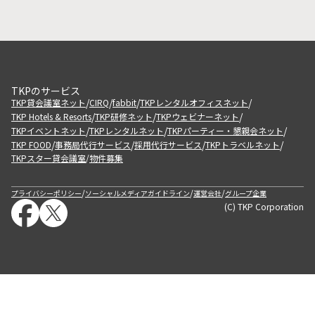
TKPのサービス
/
/
/
/
TKP貸会議室ネット
CIRQ
fabbit
TKPレンタルオフィスネット
/
/
/
TKP Hotels & Resorts
TKP研修ネット
TKPウェビナーネット
/
/
/
TKPイベントネット
TKPレンタルネット
TKPパーティー・懇親会ネット
/
/
/
/
TKP FOOD
事務局代行サービス
採用代行サービス
TKPトラベルネット
TKPスター貸会議室
物件募集
/
/
/
/
プライバシーポリシー
ソーシャルメディアガイドライン
運営会社
グループ企業
(C) TKP Corporation