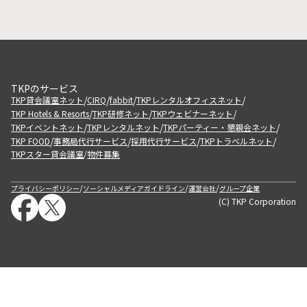
TKPのサービス
/
/
/
/
TKP貸会議室ネット
CIRQ
fabbit
TKPレンタルオフィスネット
/
/
/
TKP Hotels & Resorts
TKP研修ネット
TKPウェビナーネット
/
/
/
TKPイベントネット
TKPレンタルネット
TKPパーティー・懇親会ネット
/
/
/
/
TKP FOOD
事務局代行サービス
採用代行サービス
TKPトラベルネット
TKPスター貸会議室
物件募集
/
/
/
/
プライバシーポリシー
ソーシャルメディアガイドライン
運営会社
グループ企業
(C) TKP Corporation