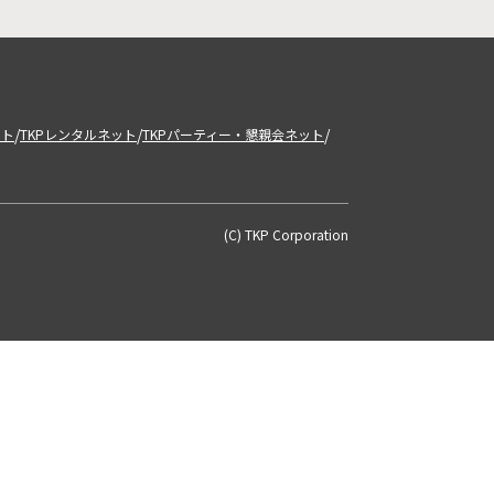
/
/
/
ット
TKPレンタルネット
TKPパーティー・懇親会ネット
(C) TKP Corporation