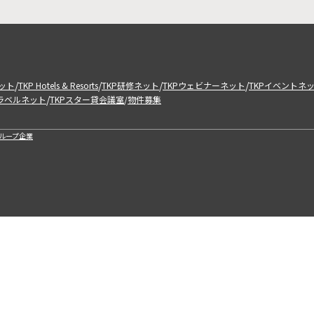
/
/
/
/
ット
TKP Hotels & Resorts
TKP研修ネット
TKPウェビナーネット
TKPイベントネ
/
トラベルネット
TKPスター貸会議室
物件募集
/
ループ企業