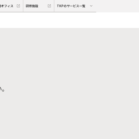
期オフィス
研修施設
TKPのサービス一覧
い。