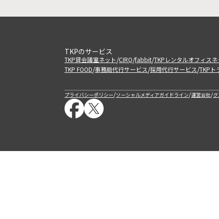
TKPのサービス
/
/
/
TKP貸会議室ネット
CIRQ
fabbit
TKPレンタルオフィスネ
/
/
/
TKP FOOD
事務局代行サービス
採用代行サービス
TKP
/
/
/
プライバシーポリシー
ソーシャルメディアガイドライン
運営会社
グ