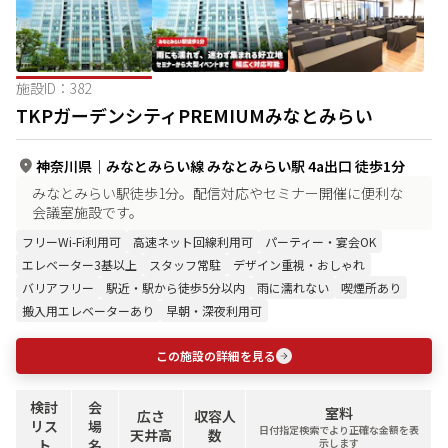
施設ID：
382
TKPガーデンシティPREMIUMみなとみらい
神奈川県
｜
みなとみらい線 みなとみらい駅 4a出口 徒歩1分
みなとみらい駅徒歩1分。配信対応やセミナー開催に便利な
会議室施設です。
フリーWi-Fi利用可
高速ネット回線利用可
パーティー・宴会OK
エレベーター3基以上
スタッフ常駐
デザイン重視・おしゃれ
バリアフリー
駅近・駅から徒歩5分以内
雨に濡れない
喫煙所あり
搬入用エレベーターあり
早朝・深夜利用可
この施設の詳細を見る
検討
会
室料
広さ
収容人
リス
場
日付指定検索でより正確な金額を表
天井高
数
ト
名
示します