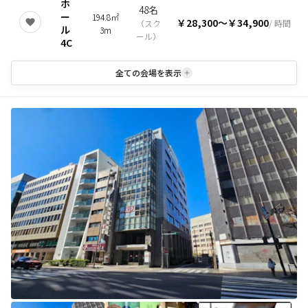
ホ
48名
ー
194.8㎡
￥28,300
〜
￥34,900
（
スク
/ 時間
ル
3m
ール
）
4C
全ての会場を表示