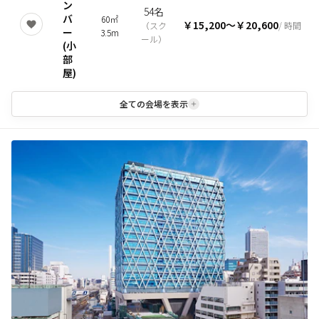
ン
54名
バ
60㎡
￥15,200
〜
￥20,600
（
スク
/ 時間
ー
3.5m
ール
）
(小
部
屋)
全ての会場を表示