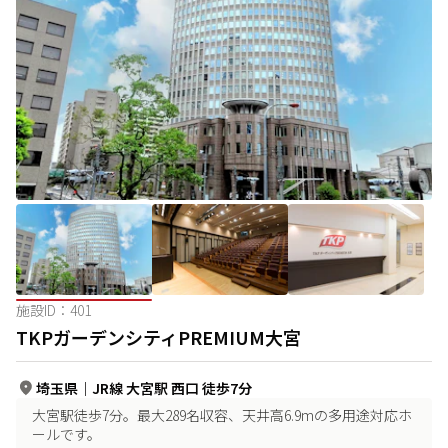
施設ID：
401
TKPガーデンシティPREMIUM大宮
埼玉県
｜
JR線 大宮駅 西口 徒歩7分
大宮駅徒歩7分。最大289名収容、天井高6.9mの多用途対応ホ
ールです。