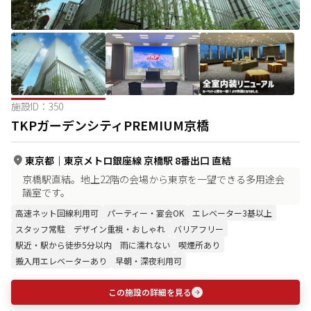
施設ID：
350
TKPガーデンシティPREMIUM京橋
東京都
｜
東京メトロ銀座線 京橋駅 8番出口 直結
京橋駅直結。地上22階の会場から東京を一望できる多用途会
議室です。
高速ネット回線利用可
パーティー・宴会OK
エレベーター3基以上
スタッフ常駐
デザイン重視・おしゃれ
バリアフリー
駅近・駅から徒歩5分以内
雨に濡れない
喫煙所あり
搬入用エレベーターあり
早朝・深夜利用可
この施設の詳細を見る