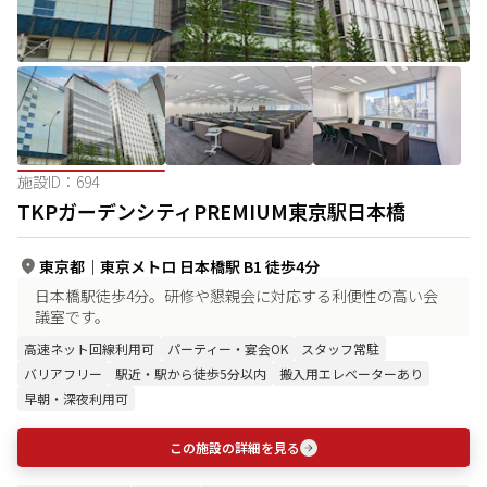
施設ID：
694
TKPガーデンシティPREMIUM東京駅日本橋
東京都
｜
東京メトロ 日本橋駅 B1 徒歩4分
日本橋駅徒歩4分。研修や懇親会に対応する利便性の高い会
議室です。
高速ネット回線利用可
パーティー・宴会OK
スタッフ常駐
バリアフリー
駅近・駅から徒歩5分以内
搬入用エレベーターあり
早朝・深夜利用可
この施設の詳細を見る