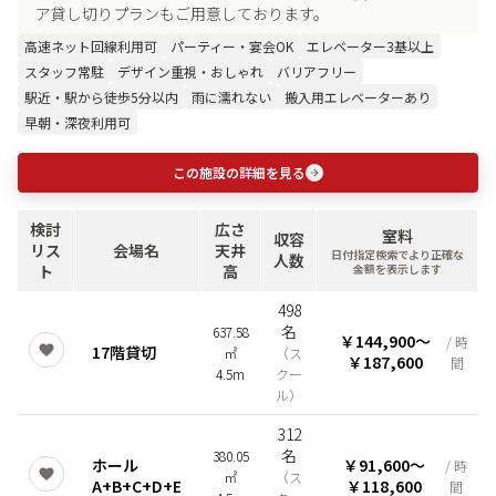
ア貸し切りプランもご用意しております。
高速ネット回線利用可
パーティー・宴会OK
エレベーター3基以上
スタッフ常駐
デザイン重視・おしゃれ
バリアフリー
駅近・駅から徒歩5分以内
雨に濡れない
搬入用エレベーターあり
早朝・深夜利用可
この施設の詳細を見る
検討
広さ
室料
収容
リス
会場名
天井
日付指定検索でより正確な
人数
ト
高
金額を表示します
498
名
637.58
￥144,900
〜
/ 時
17階貸切
㎡
（
ス
￥187,600
間
4.5m
クー
ル
）
312
名
380.05
ホール
￥91,600
〜
/ 時
㎡
（
ス
A+B+C+D+E
￥118,600
間