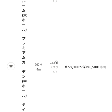
ル
ール
）
ー
ム
(大
ホ
ー
ル)
プ
レ
ミ
ア
ム
ガ
192名
260㎡
ー
￥53,200
〜
￥68,500
（
スク
/ 時間
4m
デ
ール
）
ン
(中
ホ
ー
ル)
テ
ィ