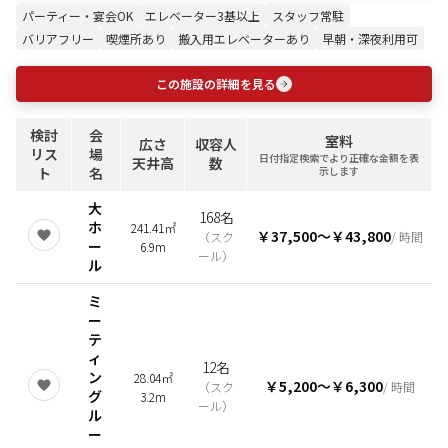
パーティー・宴会OK
エレベーター3基以上
スタッフ常駐
バリアフリー
喫煙所あり
搬入用エレベーターあり
早朝・深夜利用可
この施設の詳細を見る
検討
会
室料
広さ
収容人
リス
場
日付指定検索でより正確な金額を表
天井高
数
ト
名
示します
大
168名
ホ
241.41㎡
￥37,500
〜
￥43,800
（
スク
/ 時間
ー
6.9m
ール
）
ル
ミ
ー
テ
ィ
12名
ン
28.04㎡
￥5,200
〜
￥6,300
（
スク
/ 時間
グ
3.2m
ール
）
ル
ー