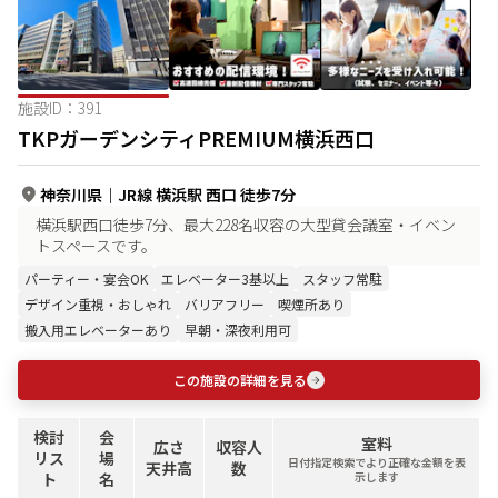
施設ID：
391
TKPガーデンシティPREMIUM横浜西口
神奈川県
｜
JR線 横浜駅 西口 徒歩7分
横浜駅西口徒歩7分、最大228名収容の大型貸会議室・イベン
トスペースです。
パーティー・宴会OK
エレベーター3基以上
スタッフ常駐
デザイン重視・おしゃれ
バリアフリー
喫煙所あり
搬入用エレベーターあり
早朝・深夜利用可
この施設の詳細を見る
検討
会
室料
広さ
収容人
リス
場
日付指定検索でより正確な金額を表
天井高
数
ト
名
示します