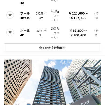
ール
）
4A
462名
ホール
￥125,600
〜
536.78㎡
/ 時
（
スク
4B+4C
￥186,600
3m
間
ール
）
273名
ホール
￥67,600
〜
284.67㎡
/ 時
（
スク
4B
￥100,400
3m
間
ール
）
全ての会場を表示