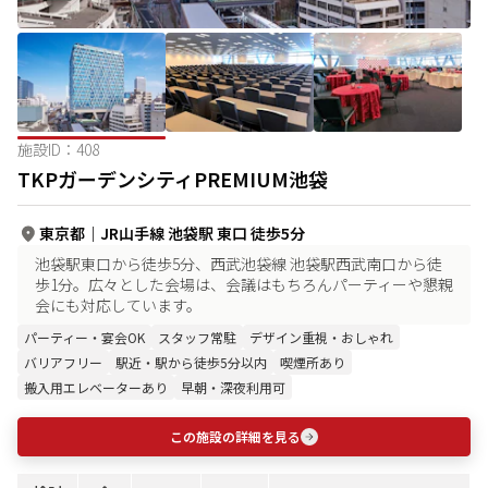
施設ID：
408
TKPガーデンシティPREMIUM池袋
東京都
｜
JR山手線 池袋駅 東口 徒歩5分
池袋駅東口から徒歩5分、西武池袋線 池袋駅西武南口から徒
歩1分。広々とした会場は、会議はもちろんパーティーや懇親
会にも対応しています。
パーティー・宴会OK
スタッフ常駐
デザイン重視・おしゃれ
バリアフリー
駅近・駅から徒歩5分以内
喫煙所あり
搬入用エレベーターあり
早朝・深夜利用可
この施設の詳細を見る