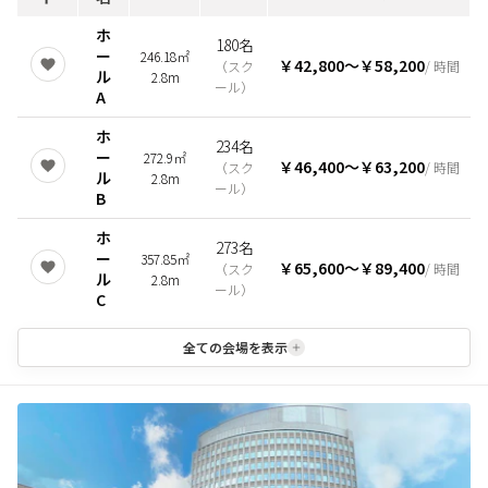
ホ
180名
ー
246.18㎡
￥42,800
〜
￥58,200
（
スク
/ 時間
ル
2.8m
ール
）
A
ホ
234名
ー
272.9㎡
￥46,400
〜
￥63,200
（
スク
/ 時間
ル
2.8m
ール
）
B
ホ
273名
ー
357.85㎡
￥65,600
〜
￥89,400
（
スク
/ 時間
ル
2.8m
ール
）
C
全ての会場を表示