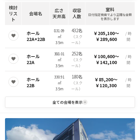
検討
室料
広さ
収容
リス
会場名
日付指定検索でより正確な金額
天井高
人数
ト
を表示します
432名
831.09
ホール
￥205,100
〜
/ 時
㎡
（
スク
22A+22B
￥289,600
間
3.5m
ール
）
252名
388.01
ホール
￥100,600
〜
/ 時
㎡
（
スク
22A
￥142,100
間
3.5m
ール
）
180名
330.91
ホール
￥85,200
〜
/ 時
㎡
（
スク
22B
￥120,300
間
3.5m
ール
）
全ての会場を表示