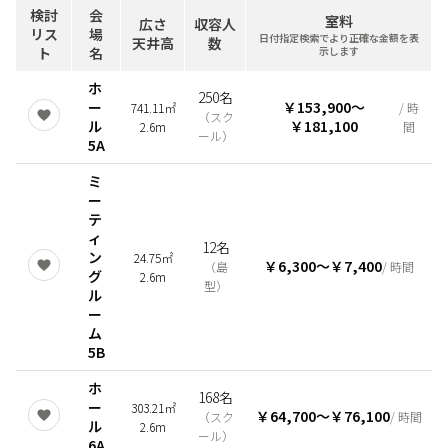
検討
会
室料
広さ
収容人
リス
場
日付指定検索でより正確な金額を表
天井高
数
ト
名
示します
ホ
250名
ー
￥153,900
〜
741.11㎡
/ 時
（
スク
ル
￥181,100
2.6m
間
ール
）
5A
ミ
ー
テ
ィ
12名
ン
24.75㎡
￥6,300
〜
￥7,400
（
島
/ 時間
グ
2.6m
型
）
ル
ー
ム
5B
ホ
168名
ー
303.21㎡
￥64,700
〜
￥76,100
（
スク
/ 時間
ル
2.6m
ール
）
6A