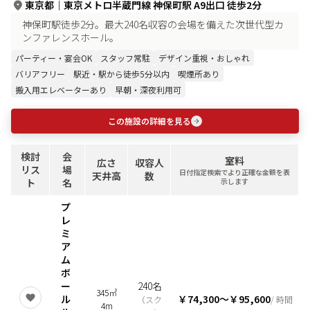
東京都
｜
東京メトロ半蔵門線 神保町駅 A9出口 徒歩2分
神保町駅徒歩2分。最大240名収容の会場を備えた次世代型カ
ンファレンスホール。
パーティー・宴会OK
スタッフ常駐
デザイン重視・おしゃれ
バリアフリー
駅近・駅から徒歩5分以内
喫煙所あり
搬入用エレベーターあり
早朝・深夜利用可
この施設の詳細を見る
検討
会
室料
広さ
収容人
リス
場
日付指定検索でより正確な金額を表
天井高
数
ト
名
示します
プ
レ
ミ
ア
ム
ボ
ー
240名
345㎡
ル
￥74,300
〜
￥95,600
（
スク
/ 時間
4m