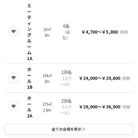
ミ
ー
テ
ィ
6名
ン
10㎡
￥4,700
〜
￥5,800
（
島
/ 時間
グ
3m
型
）
ル
ー
ム
1A
ホ
126名
ー
154㎡
￥24,000
〜
￥29,600
（
スク
/ 時間
ル
3m
ール
）
1B
ホ
156名
ー
175㎡
￥29,900
〜
￥36,900
（
スク
/ 時間
ル
2.6m
ール
）
2A
全ての会場を表示