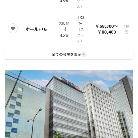
4.5m
クー
ル
）
180
名
238.66
￥68,300
〜
/ 時
ホールF+G
㎡
（
ス
￥88,400
間
4.5m
クー
ル
）
全ての会場を表示