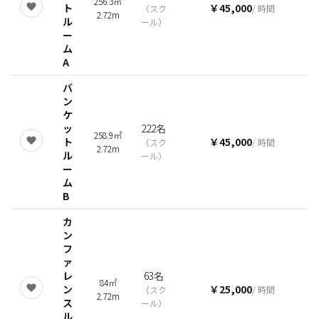
256.3㎡
ト
￥45,000
（
スク
/ 時間
2.72m
ル
ール
）
ー
ム
A
バ
ン
ケ
ッ
222名
258.9㎡
ト
￥45,000
（
スク
/ 時間
2.72m
ル
ール
）
ー
ム
B
カ
ン
フ
ァ
レ
63名
84㎡
ン
￥25,000
（
スク
/ 時間
2.72m
ス
ール
）
ル