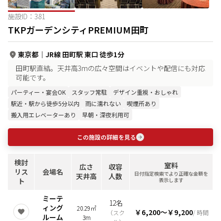
施設ID：
381
TKPガーデンシティPREMIUM田町
東京都
｜
JR線 田町駅 東口 徒歩1分
田町駅直結。天井高3mの広々空間はイベントや配信にも対応
可能です。
パーティー・宴会OK
スタッフ常駐
デザイン重視・おしゃれ
駅近・駅から徒歩5分以内
雨に濡れない
喫煙所あり
搬入用エレベーターあり
早朝・深夜利用可
この施設の詳細を見る
検討
室料
広さ
収容
リス
会場名
日付指定検索でより正確な金額を
天井高
人数
ト
表示します
ミーテ
12名
ィング
20.29㎡
￥6,200
〜
￥9,200
（
スク
/ 時間
ルーム
3m