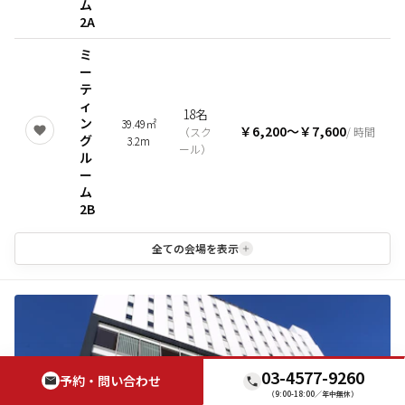
ム
2A
ミ
ー
テ
ィ
18名
ン
39.49㎡
￥6,200
〜
￥7,600
（
スク
/ 時間
グ
3.2m
ール
）
ル
ー
ム
2B
全ての会場を表示
03-4577-9260
予約・問い合わせ
（9:00-18:00／年中無休）