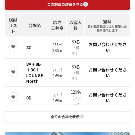
この施設の詳細を見る
検討
室料
広さ
収容人
リス
会場名
日付指定検索でより正確な金
天井高
数
ト
額を表示します
80名
お問い合わせくださ
135㎡
8C
（
島
い
2.65m
型
）
8A＋8B
80名
＋8C＋
お問い合わせくださ
270㎡
（
島
LOUNGE
い
2.65m
型
）
North
120名
お問い合わせくださ
187㎡
8D
（
スク
い
2.65m
ール
）
全ての会場を表示