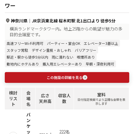
ワー
神奈川県
｜
JR京浜東北線 桜木町駅 北1出口より 徒歩5分
横浜ランドマークタワー内。地上25階からの眺望が魅力の多
目的会議室です。
高速フリーWi-Fi利用可
パーティー・宴会OK
エレベーター3基以上
スタッフ常駐
デザイン重視・おしゃれ
バリアフリー
駅近・駅から徒歩5分以内
雨に濡れない
喫煙所あり
敷地内にホテルあり
搬入用エレベーターあり
早朝・深夜利用可
この施設の詳細を見る
検討
会
室料
広さ
収容人
リス
場
日付指定検索でより正確な金額を表
天井高
数
ト
名
示します
バ
ン
ケ
ッ
222名