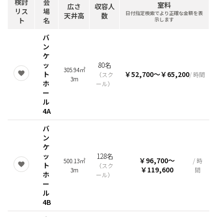
検討
会
室料
広さ
収容人
リス
場
日付指定検索でより正確な金額を表
天井高
数
ト
名
示します
バ
ン
ケ
ッ
80名
305.94㎡
ト
￥52,700
〜
￥65,200
（
スク
/ 時間
3m
ホ
ール
）
ー
ル
4A
バ
ン
ケ
ッ
128名
￥96,700
〜
500.13㎡
/ 時
ト
（
スク
￥119,600
3m
間
ホ
ール
）
ー
ル
4B