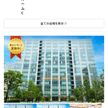
ー
ム
C
全ての会場を表示