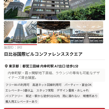
施設ID：
843
日比谷国際ビルコンファレンススクエア
東京都
｜
都営三田線 内幸町駅 A7出口 徒歩1分
内幸町駅・霞ヶ関駅地下直結、ラウンジの専有も可能なデザ
イナーズ貸会議室。
フリーWi-Fi利用可
高速ネット回線利用可
パーティー・宴会OK
エレベーター3基以上
スタッフ常駐
デザイン重視・おしゃれ
バリアフリー
駅近・駅から徒歩5分以内
雨に濡れない
喫煙所あり
搬入用エレベーターあり