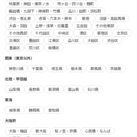
秋葉原・神田・御茶ノ水
市ヶ谷・四ツ谷・麹町
飯田橋・九段下・神保町・竹橋
品川・田町・浜松町
渋谷・恵比寿
赤坂・六本木・麻布
新宿
池袋・高田馬場
大森・羽田
上野・浅草・日暮里
五反田
その他東部
その他西部
千代田区
中央区
港区
新宿区
文京区
台東区
墨田区
江東区
品川区
大田区
渋谷区
豊島区
荒川区
板橋区
関東（東京以外）
神奈川県
千葉県
埼玉県
栃木県
群馬県
茨城県
北陸・甲信越
山梨県
長野県
新潟県
富山県
石川県
東海
岐阜県
静岡県
愛知県
大阪府
大阪・梅田
新大阪
桜ノ宮・京橋
心斎橋・なんば