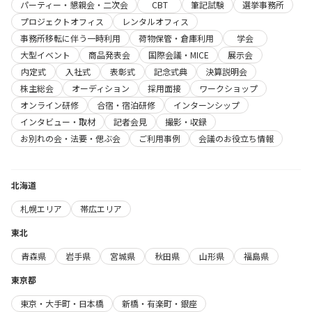
パーティー・懇親会・二次会
CBT
筆記試験
選挙事務所
プロジェクトオフィス
レンタルオフィス
事務所移転に伴う一時利用
荷物保管・倉庫利用
学会
大型イベント
商品発表会
国際会議・MICE
展示会
内定式
入社式
表彰式
記念式典
決算説明会
株主総会
オーディション
採用面接
ワークショップ
オンライン研修
合宿・宿泊研修
インターンシップ
インタビュー・取材
記者会見
撮影・収録
お別れの会・法要・偲ぶ会
ご利用事例
会議のお役立ち情報
北海道
札幌エリア
帯広エリア
東北
青森県
岩手県
宮城県
秋田県
山形県
福島県
東京都
東京・大手町・日本橋
新橋・有楽町・銀座