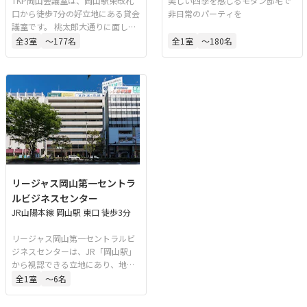
TKP岡山会議室は、岡山駅東改札
美しい四季を感じるモダン邸宅で
口から徒歩7分の好立地にある貸会
非日常のパーティを
議室です。 桃太郎大通りに面して
おり、初めての方でも迷わずアク
全
3
室
〜177名
全
1
室
〜180名
セスできます。 最大177名収容可
能なホールも完備した、会議やセ
ミナー、説明会、試験案件、面接
会場等の様々な用途に対応してい
ます。 また、レイアウトの現状復
帰も不要で、使いやすく、リーズ
ナブルな価格でご利用いただけま
す。
リージャス岡山第一セントラ
ルビジネスセンター
JR山陽本線 岡山駅 東口 徒歩3分
リージャス岡山第一セントラルビ
ジネスセンターは、JR「岡山駅」
から視認できる立地にあり、地下
街からのダイレクトアクセスが可
全
1
室
〜6名
能な会議室です。岡山市内でも最
大規模のビジネスエリアに位置