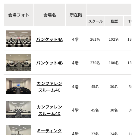
会場フォト
会場名
所在階
スクール
島型
T字
バンケット4A
4階
261名
192名
19
バンケット4B
4階
270名
180名
18
カンファレン
4階
45名
30名
36
スルーム4C
カンファレン
4階
45名
30名
36
スルーム4D
ミーティング
4階
27名
24名
18