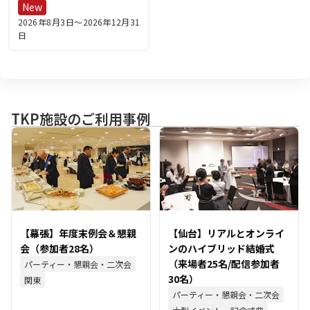
New
2026年8月3日
〜
2026年12月31
日
TKP施設のご利用事例
【幕張】年度末例会＆懇親
【仙台】リアルとオンライ
会（参加者28名）
ンのハイブリッド結婚式
（来場者25名/配信参加者
パーティー・懇親会・二次会
30名）
関東
パーティー・懇親会・二次会