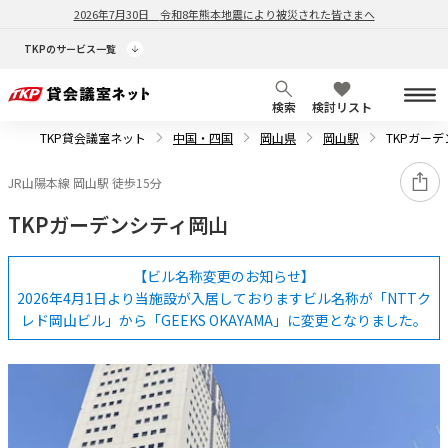
2026年7月30日
令和8年熊本地震により被災された皆さまへ
TKPのサービス一覧
検索
検討リスト
TKP貸会議室ネット
中国・四国
岡山県
岡山駅
TKPガー
JR山陽本線 岡山駅 徒歩15分
TKPガーデンシティ岡山
【ビル名称変更のお知らせ】
2026年4月1日より当施設が入居しておりますビル名称が「NTTク
レド岡山ビル」から「GEEKS OKAYAMA」に変更となりました。