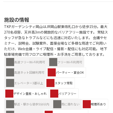
施設の情報
TKPガーデンシティ岡山はJR岡山駅東改札口から徒歩15分。最大
270名収容、天井高3mの開放的なバリアフリー施設です。 常駐ス
タッフが急なトラブルなどにも迅速に対応いたします。 会議やセ
ミナー、説明会、試験案件、面接会場など多様な用途でご利用い
ただけ、Web会議・ライブ配信・撮影・配信にも対応可能。 地下
駐車場完備で同フロアに喫煙所・お手洗をご用意しております。
高速フリーWi-Fi利用可
フリーWi-Fi利用可
高速ネット回線利用可
パーティー・宴会OK
エレベーター3基以上
スタッフ常駐
デザイン重視・おしゃれ
バリアフリー
駅近・駅から徒歩5分以内
雨に濡れない
喫煙所あり