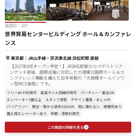
施設ID：
847
世界貿易センタービルディング ホール＆カンファレ
ンス
東京都
｜
JR山手線・京浜東北線 浜松町駅 直結
【2027年6月オープン予定！】JR浜松町駅からペデストリア
ンデッキ直結、国際会議に対応した大規模な国際ホール＆カ
ンファレンス機能を備えた日本有数の「大規模オールインワ
ン型MICE施設」です。
フリーWi-Fi利用可
高速ネット回線利用可
パーティー・宴会OK
エレベーター3基以上
スタッフ常駐
デザイン重視・おしゃれ
バリアフリー
駅近・駅から徒歩5分以内
雨に濡れない
喫煙所あり
搬入用エレベーターあり
早朝・深夜利用可
この施設の詳細を見る