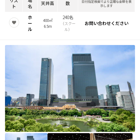
リス
場
日付指定検索でより正確な金額を表
天井高
数
ト
名
示します
ホ
240名
400㎡
ー
お問い合わせください
（
スクー
6.5m
ル
ル
）