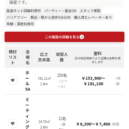
議室です。
高速ネット回線利用可
パーティー・宴会OK
スタッフ常駐
バリアフリー
駅近・駅から徒歩5分以内
搬入用エレベーターあり
早朝・深夜利用可
この施設の詳細を見る
検討
会
室料
広さ
収容人
リス
場
日付指定検索でより正確な金額を表
天井高
数
ト
名
示します
ホ
250名
ー
￥153,900
〜
741.11㎡
/ 時
（
スク
ル
￥181,100
2.6m
間
ール
）
5A
ミ
ー
テ
ィ
12名
ン
24.75㎡
￥6,300
〜
￥7,400
（
島
/ 時間
グ
2.6m