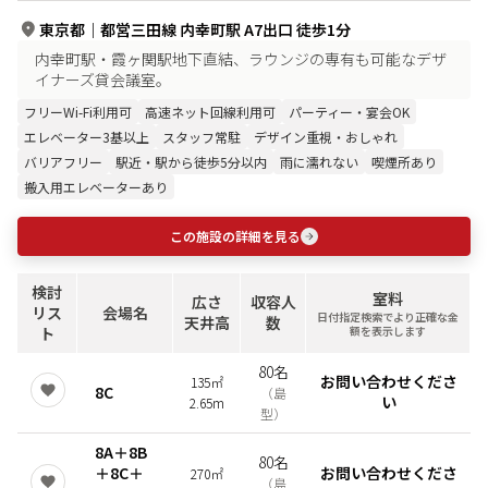
東京都
｜
都営三田線 内幸町駅 A7出口 徒歩1分
内幸町駅・霞ヶ関駅地下直結、ラウンジの専有も可能なデザ
イナーズ貸会議室。
フリーWi-Fi利用可
高速ネット回線利用可
パーティー・宴会OK
エレベーター3基以上
スタッフ常駐
デザイン重視・おしゃれ
バリアフリー
駅近・駅から徒歩5分以内
雨に濡れない
喫煙所あり
搬入用エレベーターあり
この施設の詳細を見る
検討
室料
広さ
収容人
リス
会場名
日付指定検索でより正確な金
天井高
数
ト
額を表示します
80名
お問い合わせくださ
135㎡
8C
（
島
い
2.65m
型
）
8A＋8B
80名
＋8C＋
お問い合わせくださ
270㎡
（
島