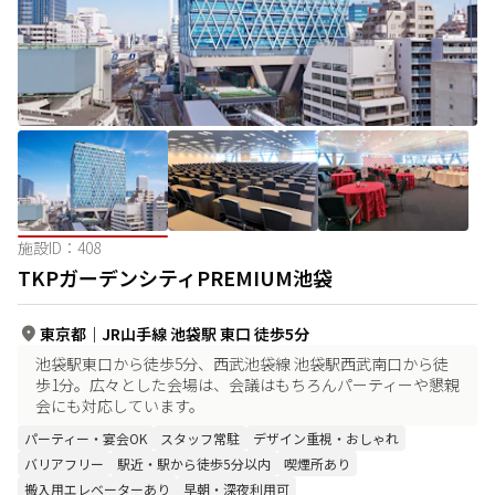
施設ID：
408
TKPガーデンシティPREMIUM池袋
東京都
｜
JR山手線 池袋駅 東口 徒歩5分
池袋駅東口から徒歩5分、西武池袋線 池袋駅西武南口から徒
歩1分。広々とした会場は、会議はもちろんパーティーや懇親
会にも対応しています。
パーティー・宴会OK
スタッフ常駐
デザイン重視・おしゃれ
バリアフリー
駅近・駅から徒歩5分以内
喫煙所あり
搬入用エレベーターあり
早朝・深夜利用可