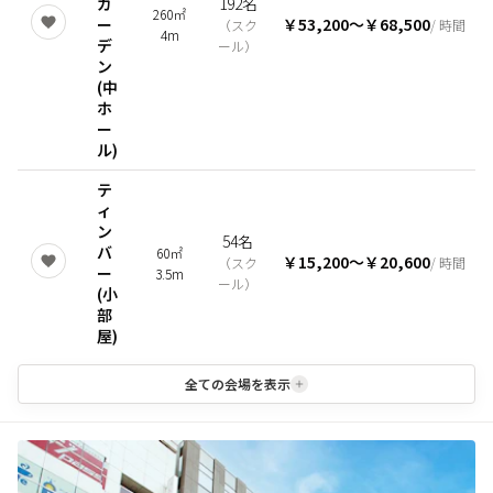
ガ
192名
260㎡
ー
￥53,200
〜
￥68,500
（
スク
/ 時間
4m
デ
ール
）
ン
(中
ホ
ー
ル)
テ
ィ
ン
54名
バ
60㎡
￥15,200
〜
￥20,600
（
スク
/ 時間
ー
3.5m
ール
）
(小
部
屋)
全ての会場を表示