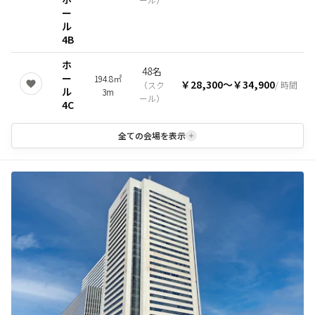
ー
ル
4B
ホ
48名
ー
194.8㎡
￥28,300
〜
￥34,900
（
スク
/ 時間
ル
3m
ール
）
4C
全ての会場を表示