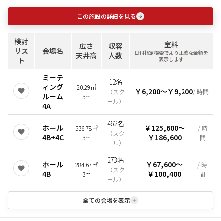
この施設の詳細を見る
検討
室料
広さ
収容
リス
会場名
日付指定検索でより正確な金額を
天井高
人数
ト
表示します
ミーテ
12名
ィング
20.29㎡
￥6,200
〜
￥9,200
（
スク
/ 時間
ルーム
3m
ール
）
4A
462名
ホール
￥125,600
〜
536.78㎡
/ 時
（
スク
4B+4C
￥186,600
3m
間
ール
）
273名
ホール
￥67,600
〜
284.67㎡
/ 時
（
スク
4B
￥100,400
3m
間
ール
）
全ての会場を表示