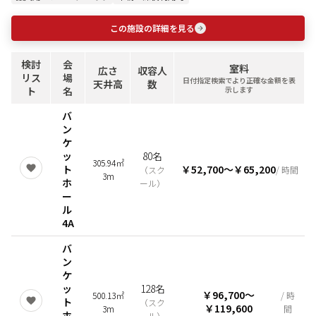
この施設の詳細を見る
検討
会
室料
広さ
収容人
リス
場
日付指定検索でより正確な金額を表
天井高
数
ト
名
示します
バ
ン
ケ
ッ
80名
305.94㎡
ト
￥52,700
〜
￥65,200
（
スク
/ 時間
3m
ホ
ール
）
ー
ル
4A
バ
ン
ケ
ッ
128名
￥96,700
〜
500.13㎡
/ 時
ト
（
スク
￥119,600
3m
間
ホ
ール
）