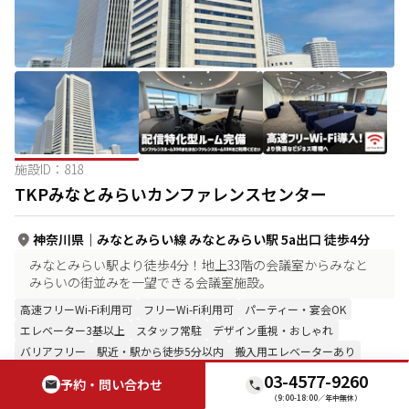
施設ID：
818
TKPみなとみらいカンファレンスセンター
神奈川県
｜
みなとみらい線 みなとみらい駅 5a出口 徒歩4分
みなとみらい駅より徒歩4分！地上33階の会議室からみなと
みらいの街並みを一望できる会議室施設。
高速フリーWi-Fi利用可
フリーWi-Fi利用可
パーティー・宴会OK
エレベーター3基以上
スタッフ常駐
デザイン重視・おしゃれ
バリアフリー
駅近・駅から徒歩5分以内
搬入用エレベーターあり
早朝・深夜利用可
03-4577-9260
予約・問い合わせ
（9:00-18:00／年中無休）