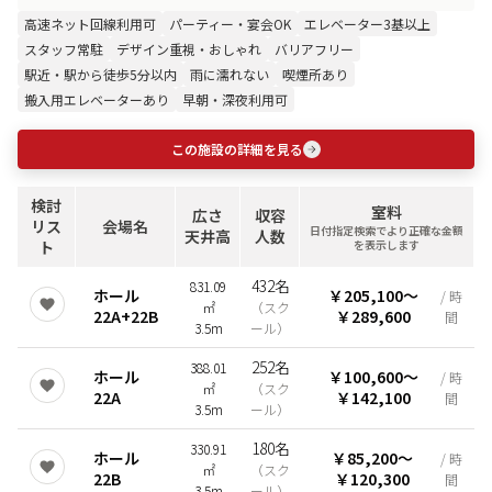
高速ネット回線利用可
パーティー・宴会OK
エレベーター3基以上
スタッフ常駐
デザイン重視・おしゃれ
バリアフリー
駅近・駅から徒歩5分以内
雨に濡れない
喫煙所あり
搬入用エレベーターあり
早朝・深夜利用可
この施設の詳細を見る
検討
室料
広さ
収容
リス
会場名
日付指定検索でより正確な金額
天井高
人数
ト
を表示します
432名
831.09
ホール
￥205,100
〜
/ 時
㎡
（
スク
22A+22B
￥289,600
間
3.5m
ール
）
252名
388.01
ホール
￥100,600
〜
/ 時
㎡
（
スク
22A
￥142,100
間
3.5m
ール
）
180名
330.91
ホール
￥85,200
〜
/ 時
㎡
（
スク
22B
￥120,300
間
3.5m
ール
）