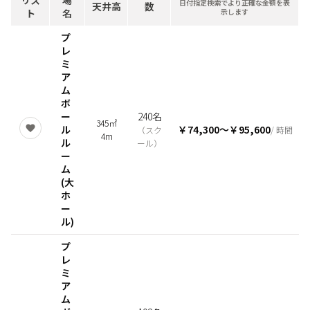
リス
場
日付指定検索でより正確な金額を表
天井高
数
ト
名
示します
プ
レ
ミ
ア
ム
ボ
ー
240名
345㎡
ル
￥74,300
〜
￥95,600
（
スク
/ 時間
4m
ル
ール
）
ー
ム
(大
ホ
ー
ル)
プ
レ
ミ
ア
ム