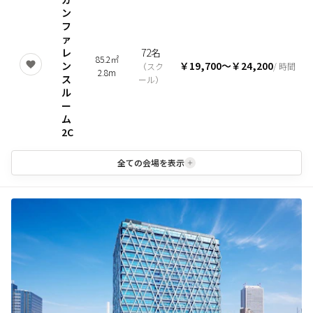
ン
フ
ァ
レ
72名
85.2㎡
ン
￥19,700
〜
￥24,200
（
スク
/ 時間
2.8m
ス
ール
）
ル
ー
ム
2C
全ての会場を表示