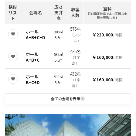
検討
広さ
室料
収容
リス
会場名
天井
日付指定検索でより正確な金
人数
ト
高
額を表示します
576名
ホール
803㎡
￥220,000
（
スク
/ 時間
A+B+C+D
5.5m
ール
）
486名
ホール
598㎡
￥160,000
（
T字
/ 時間
A+B+C
5.5m
島
）
432名
ホール
599㎡
￥160,000
（
T字
/ 時間
B+C+D
5.5m
島
）
全ての会場を表示