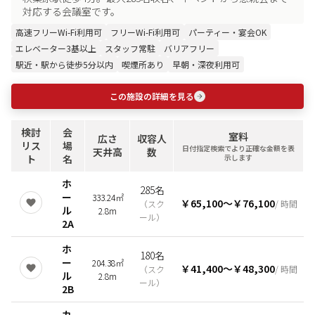
対応する会議室です。
高速フリーWi-Fi利用可
フリーWi-Fi利用可
パーティー・宴会OK
エレベーター3基以上
スタッフ常駐
バリアフリー
駅近・駅から徒歩5分以内
喫煙所あり
早朝・深夜利用可
この施設の詳細を見る
検討
会
室料
広さ
収容人
リス
場
日付指定検索でより正確な金額を表
天井高
数
ト
名
示します
ホ
285名
ー
333.24㎡
￥65,100
〜
￥76,100
（
スク
/ 時間
ル
2.8m
ール
）
2A
ホ
180名
ー
204.38㎡
￥41,400
〜
￥48,300
（
スク
/ 時間
ル
2.8m
ール
）
2B
カ