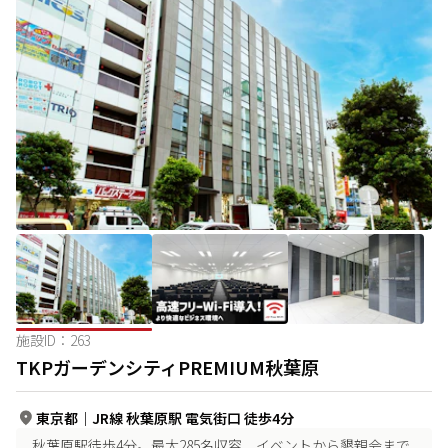
施設ID：
263
TKPガーデンシティPREMIUM秋葉原
東京都
｜
JR線 秋葉原駅 電気街口 徒歩4分
秋葉原駅徒歩4分。最大285名収容、イベントから懇親会まで