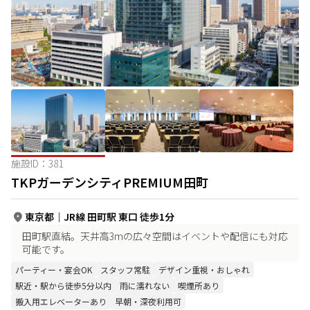
施設ID：
381
TKPガーデンシティPREMIUM田町
東京都
｜
JR線 田町駅 東口 徒歩1分
田町駅直結。天井高3mの広々空間はイベントや配信にも対応
可能です。
パーティー・宴会OK
スタッフ常駐
デザイン重視・おしゃれ
駅近・駅から徒歩5分以内
雨に濡れない
喫煙所あり
搬入用エレベーターあり
早朝・深夜利用可