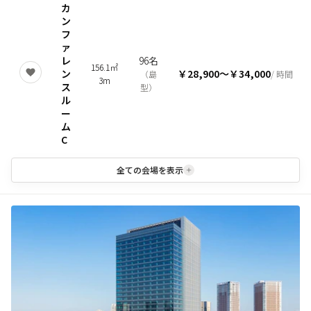
カ
ン
フ
ァ
レ
96名
156.1㎡
ン
￥28,900
〜
￥34,000
（
島
/ 時間
3m
ス
型
）
ル
ー
ム
C
全ての会場を表示