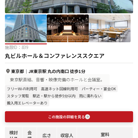
施設ID：
839
丸ビルホール＆コンファレンススクエア
東京都
｜
JR東京駅 丸の内南口 徒歩1分
東京駅直結、音響・映像完備のホールと会議室。
フリーWi-Fi利用可
高速ネット回線利用可
パーティー・宴会OK
スタッフ常駐
駅近・駅から徒歩5分以内
雨に濡れない
搬入用エレベーターあり
この施設の詳細を見る
検討
会
室料
広さ
収容人