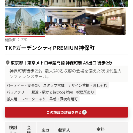
施設ID：
220
TKPガーデンシティPREMIUM神保町
東京都
｜
東京メトロ半蔵門線 神保町駅 A9出口 徒歩2分
神保町駅徒歩2分。最大240名収容の会場を備えた次世代型カ
ンファレンスホール。
パーティー・宴会OK
スタッフ常駐
デザイン重視・おしゃれ
バリアフリー
駅近・駅から徒歩5分以内
喫煙所あり
搬入用エレベーターあり
早朝・深夜利用可
この施設の詳細を見る
検討
会
室料
広さ
収容人