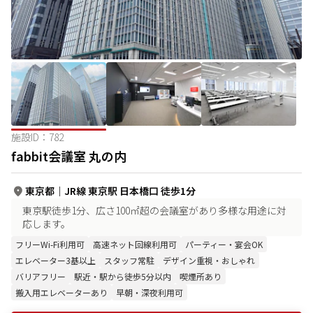
施設ID：
782
fabbit会議室 丸の内
東京都
｜
JR線 東京駅 日本橋口 徒歩1分
東京駅徒歩1分、広さ100㎡超の会議室があり多様な用途に対
応します。
フリーWi-Fi利用可
高速ネット回線利用可
パーティー・宴会OK
エレベーター3基以上
スタッフ常駐
デザイン重視・おしゃれ
バリアフリー
駅近・駅から徒歩5分以内
喫煙所あり
搬入用エレベーターあり
早朝・深夜利用可