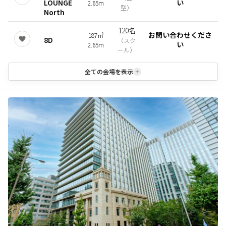
LOUNGE
い
2.65m
型
）
North
120名
お問い合わせくださ
187㎡
8D
（
スク
い
2.65m
ール
）
全ての会場を表示