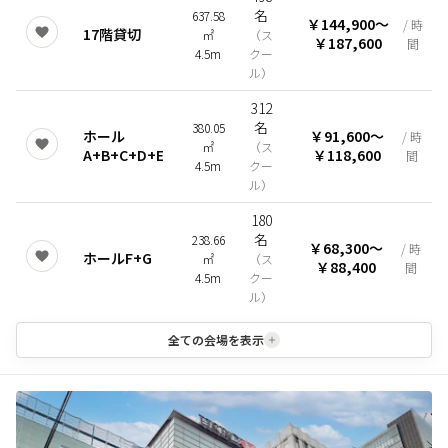
名
637.58
￥144,900
〜
/ 時
17階貸切
㎡
（
ス
￥187,600
間
4.5m
クー
ル
）
312
名
380.05
ホール
￥91,600
〜
/ 時
㎡
（
ス
A+B+C+D+E
￥118,600
間
4.5m
クー
ル
）
180
名
238.66
￥68,300
〜
/ 時
ホールF+G
㎡
（
ス
￥88,400
間
4.5m
クー
ル
）
全ての会場を表示