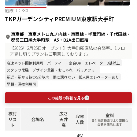
施設ID：
830
TKPガーデンシティPREMIUM東京駅大手町
東京都
｜
東京メトロ丸ノ内線・東西線・半蔵門線・千代田線・
都営三田線大手町駅 A5・B2A出口直結
【2026年2月25日オープン！】大手町駅直結の会議室。1フロ
ア貸し切りプランもご用意しております。
高速ネット回線利用可
パーティー・宴会OK
エレベーター3基以上
スタッフ常駐
デザイン重視・おしゃれ
バリアフリー
駅近・駅から徒歩5分以内
雨に濡れない
搬入用エレベーターあり
早朝・深夜利用可
この施設の詳細を見る
検討
広さ
室料
収容
リス
会場名
天井
日付指定検索でより正確な
人数
ト
高
金額を表示します
498