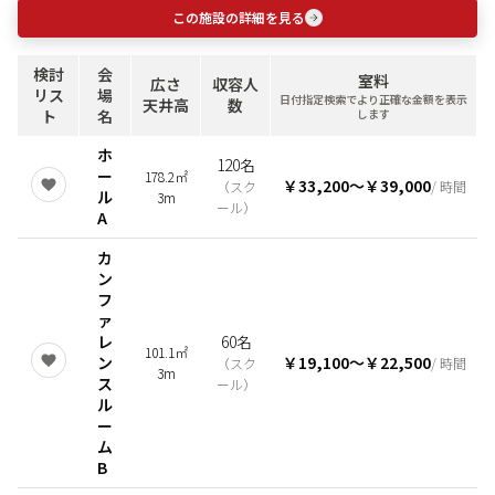
この施設の詳細を見る
検討
会
室料
広さ
収容人
リス
場
日付指定検索でより正確な金額を表示
天井高
数
ト
名
します
ホ
120名
ー
178.2㎡
￥33,200
〜
￥39,000
（
スク
/ 時間
ル
3m
ール
）
A
カ
ン
フ
ァ
レ
60名
101.1㎡
ン
￥19,100
〜
￥22,500
（
スク
/ 時間
3m
ス
ール
）
ル
ー
ム
B