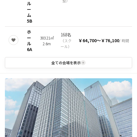
型
）
ル
ー
ム
5B
ホ
168名
ー
303.21㎡
￥64,700
〜
￥76,100
（
スク
/ 時間
ル
2.6m
ール
）
6A
全ての会場を表示