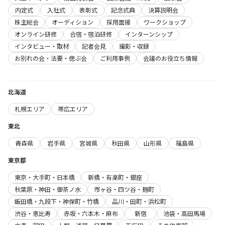
内定式
入社式
表彰式
記念式典
決算説明会
株主総会
オーディション
採用面接
ワークショップ
オンライン研修
合宿・宿泊研修
インターンシップ
インタビュー・取材
記者会見
撮影・収録
お別れの会・法要・偲ぶ会
ご利用事例
会議のお役立ち情報
北海道
札幌エリア
帯広エリア
東北
青森県
岩手県
宮城県
秋田県
山形県
福島県
東京都
東京・大手町・日本橋
新橋・有楽町・銀座
秋葉原・神田・御茶ノ水
市ヶ谷・四ツ谷・麹町
飯田橋・九段下・神保町・竹橋
品川・田町・浜松町
渋谷・恵比寿
赤坂・六本木・麻布
新宿
池袋・高田馬場