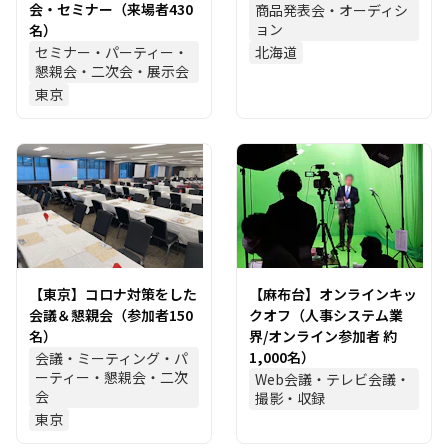
会・セミナー（来場者430
商品発表会・オーディシ
ョン
名）
セミナー・パーティー・
北海道
懇親会・二次会・展示会
東京
【東京】コロナ対策をした
【麻布台】オンラインキッ
会議＆懇親会（参加者150
クオフ（人事システム業
名）
界/オンライン参加者 約
1,000名）
会議・ミーティング・パ
ーティー・懇親会・二次
Web会議・テレビ会議・
会
撮影・収録
東京