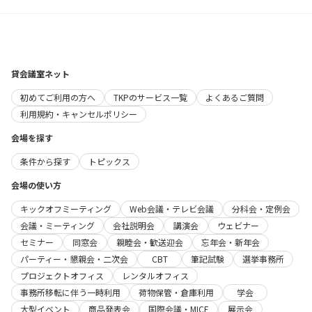
貸会議室ネット
初めてご利用の方へ
TKPのサービス一覧
よくあるご質問
利用規約・キャンセルポリシー
会場を探す
条件から探す
トピックス
会場の使い方
キックオフミーティング
Web会議・テレビ会議
分科会・定例会
会議・ミーティング
会社説明会
講演会
ウェビナー
セミナー
同窓会
親睦会・歓送迎会
忘年会・新年会
パーティー・懇親会・二次会
CBT
筆記試験
選挙事務所
プロジェクトオフィス
レンタルオフィス
事務所移転に伴う一時利用
荷物保管・倉庫利用
学会
大型イベント
商品発表会
国際会議・MICE
展示会