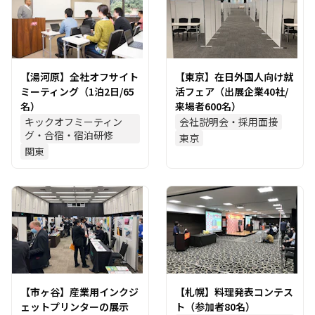
【湯河原】全社オフサイト
【東京】在日外国人向け就
ミーティング（1泊2日/65
活フェア（出展企業40社/
名）
来場者600名）
キックオフミーティン
会社説明会・採用面接
グ・合宿・宿泊研修
東京
関東
【市ヶ谷】産業用インクジ
【札幌】料理発表コンテス
ェットプリンターの展示
ト（参加者80名）