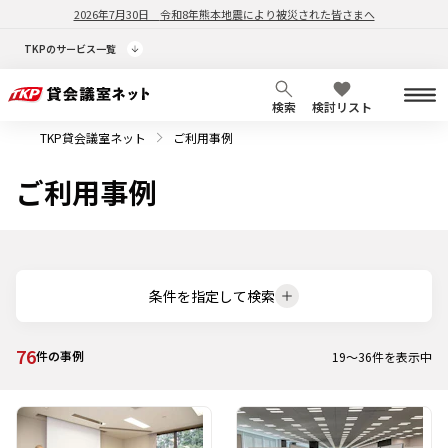
2026年7月30日
令和8年熊本地震により被災された皆さまへ
TKPのサービス一覧
検索
検討リスト
TKP貸会議室ネット
ご利用事例
ご利用事例
条件を指定して検索
76
件の事例
19
～
36
件を表示中