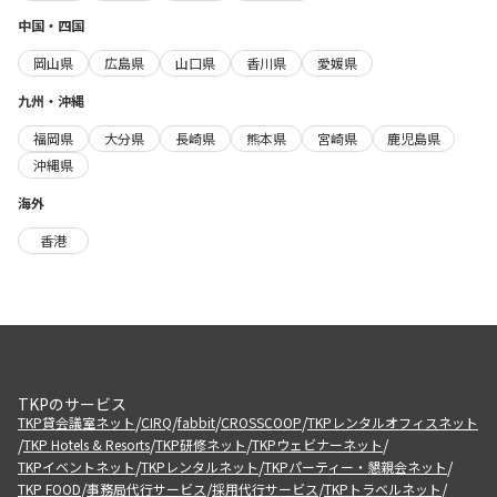
中国・四国
岡山県
広島県
山口県
香川県
愛媛県
九州・沖縄
福岡県
大分県
長崎県
熊本県
宮崎県
鹿児島県
沖縄県
海外
香港
TKPのサービス
/
/
/
/
TKP貸会議室ネット
CIRQ
fabbit
CROSSCOOP
TKPレンタルオフィスネット
/
/
/
/
TKP Hotels & Resorts
TKP研修ネット
TKPウェビナーネット
/
/
/
TKPイベントネット
TKPレンタルネット
TKPパーティー・懇親会ネット
/
/
/
/
TKP FOOD
事務局代行サービス
採用代行サービス
TKPトラベルネット