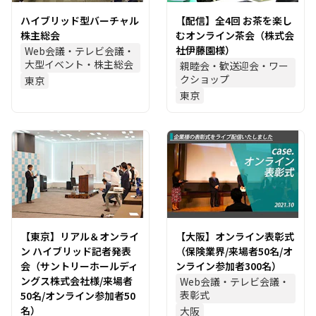
ハイブリッド型バーチャル
【配信】全4回 お茶を楽し
株主総会
むオンライン茶会（株式会
社伊藤園様）
Web会議・テレビ会議・
大型イベント・株主総会
親睦会・歓送迎会・ワー
クショップ
東京
東京
【東京】リアル＆オンライ
【大阪】オンライン表彰式
ン ハイブリッド記者発表
（保険業界/来場者50名/オ
会（サントリーホールディ
ンライン参加者300名）
ングス株式会社様/来場者
Web会議・テレビ会議・
表彰式
50名/オンライン参加者50
名）
大阪