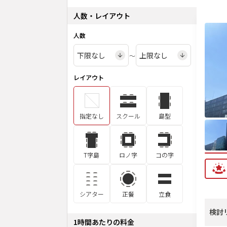
人数・レイアウト
人数
〜
レイアウト
指定なし
スクール
島型
T字島
ロノ字
コの字
シアター
正餐
立食
検討
1時間あたりの料金