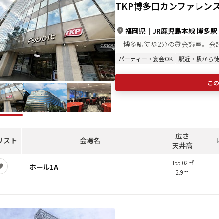
TKP博多口カンファレン
福岡県
｜
JR鹿児島本線 博多駅
博多駅徒歩2分の貸会議室。会
パーティー・宴会OK
駅近・駅から徒
この
広さ
リスト
会場名
天井高
155.02㎡
ホール1A
2.9m