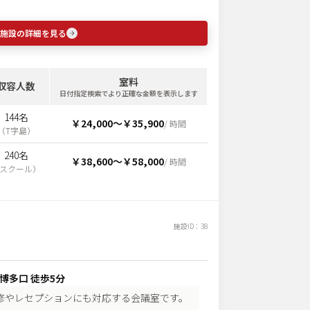
施設の詳細を見る
室料
収容人数
日付指定検索でより正確な金額を表示します
144名
￥24,000
〜
￥35,900
/ 時間
（
T字島
）
240名
￥38,600
〜
￥58,000
/ 時間
スクール
）
施設ID：
38
 博多口 徒歩5分
修やレセプションにも対応する会議室です。