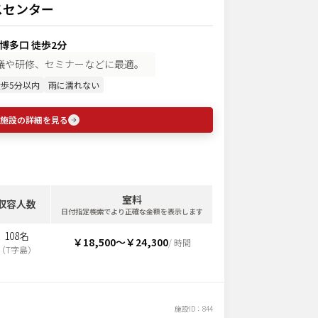
スセンター
 博多口 徒歩2分
議や研修、セミナーなどに最適。
歩5分以内
雨に濡れない
施設の詳細を見る
室料
収容人数
日付指定検索でより正確な金額を表示します
108名
￥18,500
〜
￥24,300
/ 時間
（
T字島
）
施設ID：
844