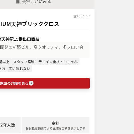
会場ごとにみる
施設ID：
787
MIUM天神ブリッククロス
天神駅15番出口直結
開発の新築ビル、高クオリティ、多フロア会
基以上
スタッフ常駐
デザイン重視・おしゃれ
以内
雨に濡れない
施設の詳細を見る
室料
収容人数
日付指定検索でより正確な金額を表示します