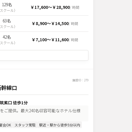
129名
￥17,600
〜
￥28,900
/ 時間
スクール
）
63名
￥8,900
〜
￥14,500
/ 時間
スクール
）
42名
￥7,100
〜
￥11,600
/ 時間
スクール
）
施設ID：
279
新幹線口
 筑紫口 徒歩1分
をご提供。最大240名収容可能なホテル仕様
宴会OK
スタッフ常駐
駅近・駅から徒歩5分以内