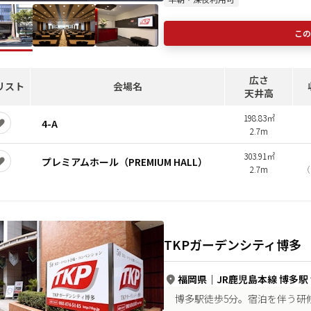
この
広さ
リスト
会場名
天井高
198.83㎡
4-A
2.7m
303.91㎡
プレミアムホール（PREMIUM HALL）
2.7m
（
TKPガーデンシティ博多
福岡県
｜
JR鹿児島本線 博多駅
博多駅徒歩5分。宿泊を伴う研