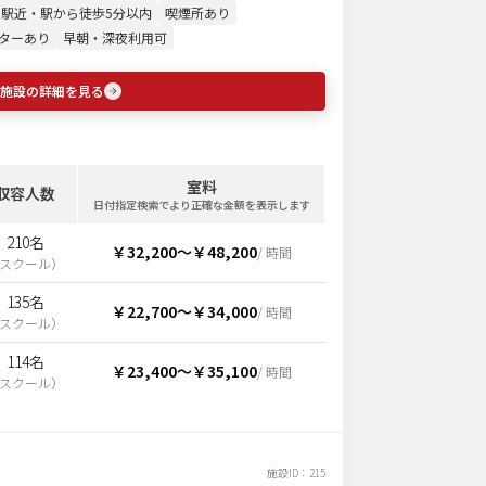
駅近・駅から徒歩5分以内
喫煙所あり
ターあり
早朝・深夜利用可
施設の詳細を見る
室料
収容人数
日付指定検索でより正確な金額を表示します
210名
￥32,200
〜
￥48,200
/ 時間
スクール
）
135名
￥22,700
〜
￥34,000
/ 時間
スクール
）
114名
￥23,400
〜
￥35,100
/ 時間
スクール
）
施設ID：
215