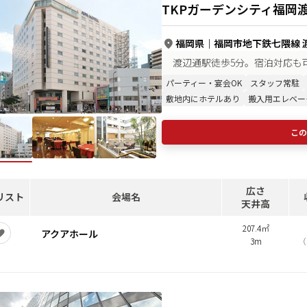
TKPガーデンシティ福岡
福岡県
｜
福岡市地下鉄七隈線 渡
渡辺通駅徒歩5分。宿泊対応も
パーティー・宴会OK
スタッフ常駐
敷地内にホテルあり
搬入用エレベー
この
広さ
リスト
会場名
天井高
207.4㎡
アクアホール
3m
（