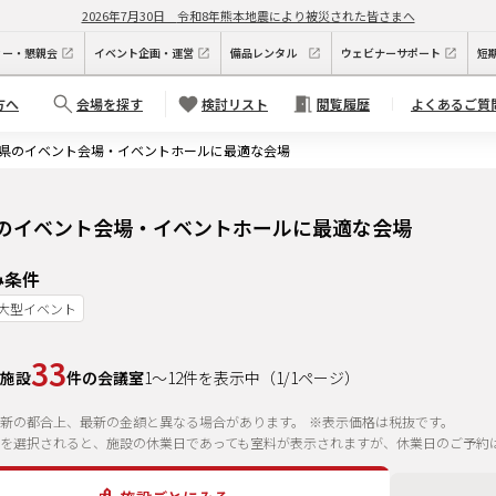
2026年7月30日
令和8年熊本地震により被災された皆さまへ
ィー・懇親会
イベント企画・運営
備品レンタル
ウェビナーサポート
短
方へ
会場を探す
検討リスト
閲覧履歴
よくあるご質
県のイベント会場・イベントホールに最適な会場
のイベント会場・イベントホールに最適な会場
み条件
大型イベント
33
施設
件の会議室
1
～
12
件を表示中
（
1
/
1
ページ）
新の都合上、最新の金額と異なる場合があります。
※表示価格は税抜です。
を選択されると、施設の休業日であっても室料が表示されますが、休業日のご予約