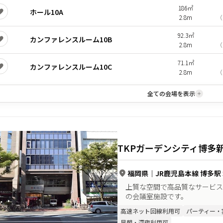
186㎡
ホール10A
2.8m
（
92.3㎡
カンファレンスルーム10B
2.8m
（
71.1㎡
カンファレンスルーム10C
2.8m
（
全ての会場を表示
TKPガーデンシティ博多
福岡県
｜
JR鹿児島本線 博多駅
上質な空間で高品質なサービス
の会議室施設です。
高速ネット回線利用可
パーティー・
早朝・深夜利用可