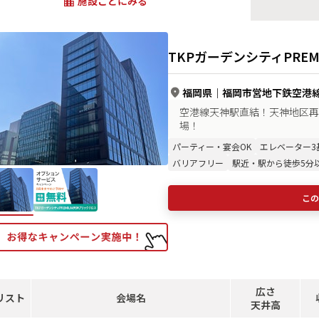
施設ごとにみる
TKPガーデンシティPRE
福岡県
｜
福岡市営地下鉄空港線
空港線天神駅直結！天神地区再
場！
パーティー・宴会OK
エレベーター3
バリアフリー
駅近・駅から徒歩5分
この
広さ
リスト
会場名
天井高