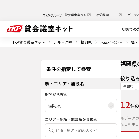
貸会議室ネット
宿泊施設
パーテ
TKPグループ
初めての
TKP貸会議室ネット
九州・沖縄
福岡県
大型イベント
福岡
福岡県
条件を指定して検索
絞り込
駅・エリア・施設名
福岡県
駅名から検索
12
件の
※データ更
エリア・駅名・施設名から検索
※ご利用日