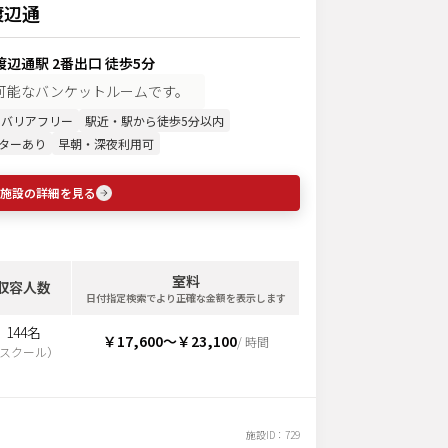
渡辺通
辺通駅 2番出口 徒歩5分
可能なバンケットルームです。
バリアフリー
駅近・駅から徒歩5分以内
ターあり
早朝・深夜利用可
施設の詳細を見る
室料
収容人数
日付指定検索でより正確な金額を表示します
144名
￥17,600
〜
￥23,100
/ 時間
スクール
）
施設ID：
729