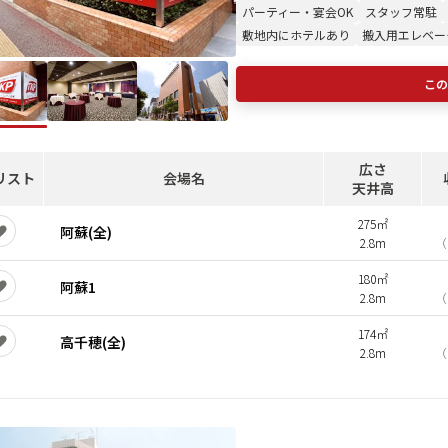
パーティー・宴会OK
スタッフ常駐
敷地内にホテルあり
搬入用エレベー
この
広さ
リスト
会場名
天井高
275㎡
阿蘇(全)
2.8m
（
180㎡
阿蘇1
2.8m
（
174㎡
高千穂(全)
2.8m
（