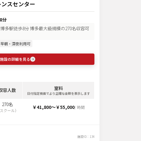
レンスセンター
8分
JR博多駅徒歩8分 博多最大級規模の270名収容可
早朝・深夜利用可
施設の詳細を見る
室料
収容人数
日付指定検索でより正確な金額を表示します
270名
￥41,800
〜
￥55,000
/ 時間
スクール
）
施設ID：
134