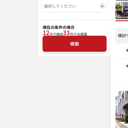
現在の条件の場合
12
33
件の施設
件の会議室
検討
検索