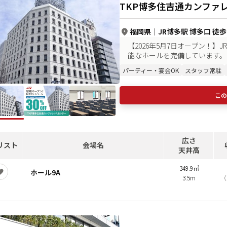
TKP博多住吉通カンファ
福岡県
｜
JR博多駅 博多口 徒歩
【2026年5月7日オープン！】
能なホールを完備しています。
パーティー・宴会OK
スタッフ常駐
この
広さ
リスト
会場名
天井高
349.9㎡
ホール9A
3.5m
（