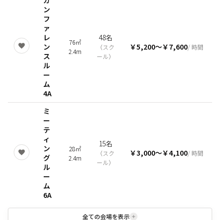
ン
フ
ァ
レ
48名
76㎡
ン
￥5,200
〜
￥7,600
（
スク
/ 時間
2.4m
ス
ール
）
ル
ー
ム
4A
ミ
ー
テ
ィ
15名
ン
28㎡
￥3,000
〜
￥4,100
（
スク
/ 時間
グ
2.4m
ール
）
ル
ー
ム
6A
全ての会場を表示