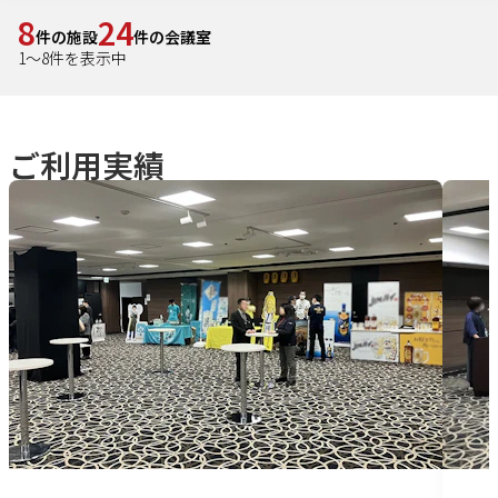
8
24
件の施設
件の会議室
1
～
8
件を表示中
ご利用実績