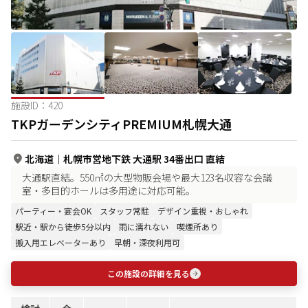
施設ID：
420
TKPガーデンシティPREMIUM札幌大通
北海道
｜
札幌市営地下鉄 大通駅 34番出口 直結
大通駅直結。550㎡の大型物販会場や最大123名収容な会議
室・多目的ホールは多用途に対応可能。
パーティー・宴会OK
スタッフ常駐
デザイン重視・おしゃれ
駅近・駅から徒歩5分以内
雨に濡れない
喫煙所あり
搬入用エレベーターあり
早朝・深夜利用可
この施設の詳細を見る