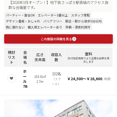
【2026年3月オープン！】地下鉄さっぽろ駅直結のアクセス抜
群な会議室です。
パーティー・宴会OK
エレベーター3基以上
スタッフ常駐
デザイン重視・おしゃれ
バリアフリー
駅近・駅から徒歩5分以内
雨に濡れない
搬入用エレベーターあり
早朝・深夜利用可
この施設の詳細を見る
検討
会
室料
広さ
収容人
リス
場
日付指定検索でより正確な金額を表
天井高
数
ト
名
示します
ホ
132名
ー
153.31㎡
￥24,500
〜
￥28,600
（
スク
/ 時間
ル
2.7m
ール
）
7B