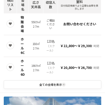
検討
会
室料
広さ
収容人
リス
場
日付指定検索でより正確な金額を表
天井高
数
ト
名
示します
物
ご相談
販
550.9㎡
お問い合わせください
くださ
会
2.7m
い
場
ホ
120名
ー
180㎡
￥22,800
〜
￥29,300
（
スク
/ 時間
ル
2.7m
ール
）
6C
ホ
123名
ー
166.9㎡
￥20,800
〜
￥26,700
（
スク
/ 時間
ル
2.7m
ール
）
6D
全ての会場を表示