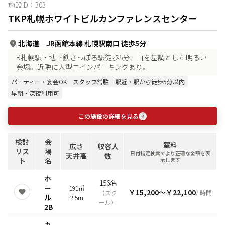
施設ID：
303
TKP札幌ホワイトビルカンファレンスセンター
北海道
｜
JR函館本線 札幌駅南口 徒歩5分
R札幌駅・地下鉄さっぽろ駅徒歩5分、白を基調とした明るい
会場。近隣に大型コインパーキングあり。
パーティー・宴会OK
スタッフ常駐
駅近・駅から徒歩5分以内
早朝・深夜利用可
この施設の詳細を見る
検討
会
室料
広さ
収容人
リス
場
日付指定検索でより正確な金額を表
天井高
数
ト
名
示します
ホ
156名
ー
191㎡
￥15,200
〜
￥22,100
（
スク
/ 時間
ル
2.5m
ール
）
2B
カ