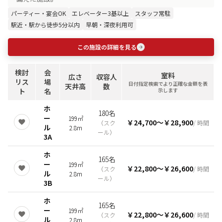
パーティー・宴会OK
エレベーター3基以上
スタッフ常駐
駅近・駅から徒歩5分以内
早朝・深夜利用可
この施設の詳細を見る
検討
会
室料
広さ
収容人
リス
場
日付指定検索でより正確な金額を表
天井高
数
ト
名
示します
ホ
180名
ー
199㎡
￥24,700
〜
￥28,900
（
スク
/ 時間
ル
2.8m
ール
）
3A
ホ
165名
ー
199㎡
￥22,800
〜
￥26,600
（
スク
/ 時間
ル
2.8m
ール
）
3B
ホ
165名
ー
199㎡
￥22,800
〜
￥26,600
（
スク
/ 時間
ル
2.8m