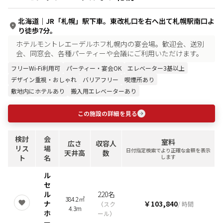
北海道
｜
JR「札幌」駅下車。東改札口を右へ出て札幌駅南口よ
り徒歩7分。
ホテルモントレエーデルホフ札幌内の宴会場。歓迎会、送別
会、同窓会、各種パーティーや会議にご利用いただけます。
フリーWi-Fi利用可
パーティー・宴会OK
エレベーター3基以上
デザイン重視・おしゃれ
バリアフリー
喫煙所あり
敷地内にホテルあり
搬入用エレベーターあり
この施設の詳細を見る
検討
会
室料
広さ
収容人
リス
場
日付指定検索でより正確な金額を表示
天井高
数
ト
名
します
ル
セ
ル
220名
384.2㎡
ナ
￥103,840
（
スク
/ 時間
4.3m
ホ
ール
）
ー