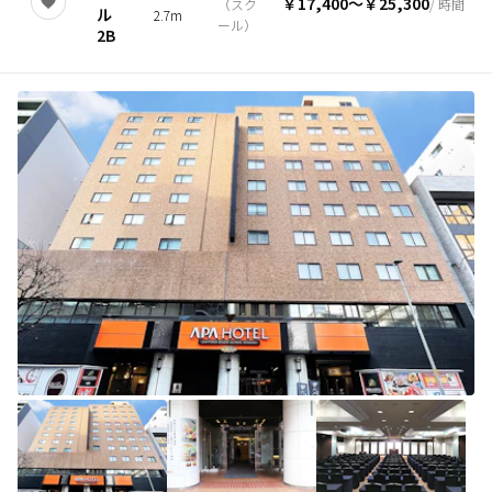
￥17,400
〜
￥25,300
（
スク
/ 時間
ル
2.7m
ール
）
2B