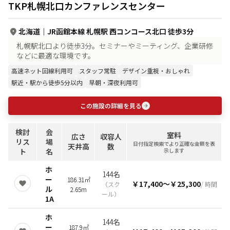
TKP札幌北口カンファレンスセンター
北海道
｜
JR函館本線 札幌駅 西コンコース北口 徒歩3分
札幌駅北口より徒歩3分。セミナーやミーティング、企業研修
などに最適な環境です。
高速ネット回線利用可
スタッフ常駐
デザイン重視・おしゃれ
駅近・駅から徒歩5分以内
早朝・深夜利用可
この施設の詳細を見る
検討
会
室料
広さ
収容人
リス
場
日付指定検索でより正確な金額を表
天井高
数
ト
名
示します
ホ
144名
ー
186.31㎡
￥17,400
〜
￥25,300
（
スク
/ 時間
ル
2.65m
ール
）
1A
ホ
144名
ー
187.9㎡