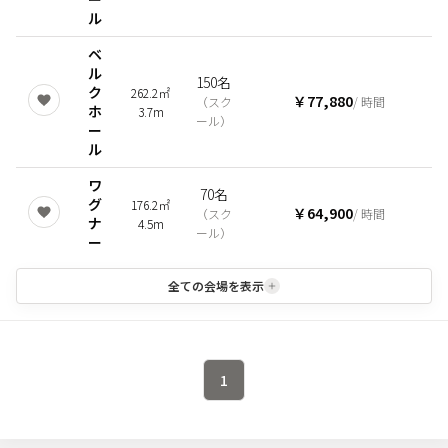
ル
ベ
ル
150名
ク
262.2㎡
￥77,880
（
スク
/ 時間
ホ
3.7m
ール
）
ー
ル
ワ
70名
グ
176.2㎡
￥64,900
（
スク
/ 時間
ナ
4.5m
ール
）
ー
全ての会場を表示
1