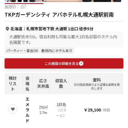
施設ID：
157
TKPガーデンシティ アパホテル札幌大通駅前南
北海道
｜
札幌市営地下鉄 大通駅 1出口 徒歩5分
大通駅徒歩5分。宿泊利用も可能な最大183名収容のホテル内
会議室です。
パーティー・宴会OK
敷地内にホテルあり
この施設の詳細を見る
検討
会
室料
広さ
収容人
リス
場
日付指定検索でより正確な金額を表
天井高
数
ト
名
示します
エ
メ
183名
250㎡
ラ
￥29,100
（
スク
/ 時間
2.7m
ル
ール
）
ド