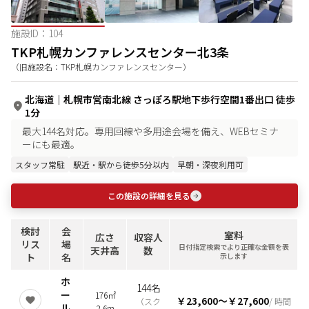
施設ID：
104
TKP札幌カンファレンスセンター北3条
（旧施設名：
TKP札幌カンファレンスセンター
）
北海道
｜
札幌市営南北線 さっぽろ駅地下歩行空間1番出口 徒歩
1分
最大144名対応。専用回線や多用途会場を備え、WEBセミナ
ーにも最適。
スタッフ常駐
駅近・駅から徒歩5分以内
早朝・深夜利用可
この施設の詳細を見る
検討
会
室料
広さ
収容人
リス
場
日付指定検索でより正確な金額を表
天井高
数
ト
名
示します
ホ
144名
ー
176㎡
￥23,600
〜
￥27,600
（
スク
/ 時間
ル
2.6m