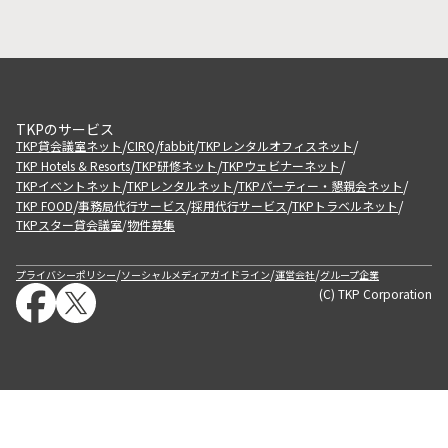
TKPのサービス
/
/
/
/
TKP貸会議室ネット
CIRQ
fabbit
TKPレンタルオフィスネット
/
/
/
TKP Hotels & Resorts
TKP研修ネット
TKPウェビナーネット
/
/
/
TKPイベントネット
TKPレンタルネット
TKPパーティー・懇親会ネット
/
/
/
/
TKP FOOD
事務局代行サービス
採用代行サービス
TKPトラベルネット
TKPスター貸会議室
物件募集
/
/
/
/
プライバシーポリシー
ソーシャルメディアガイドライン
運営会社
グループ企業
(C) TKP Corporation