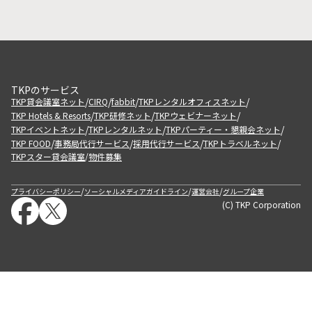
TKPのサービス
/
/
/
/
TKP貸会議室ネット
CIRQ
fabbit
TKPレンタルオフィスネット
/
/
/
TKP Hotels & Resorts
TKP研修ネット
TKPウェビナーネット
/
/
/
TKPイベントネット
TKPレンタルネット
TKPパーティー・懇親会ネット
/
/
/
/
TKP FOOD
事務局代行サービス
採用代行サービス
TKPトラベルネット
TKPスター貸会議室
物件募集
/
/
/
/
プライバシーポリシー
ソーシャルメディアガイドライン
運営会社
グループ企業
(C) TKP Corporation