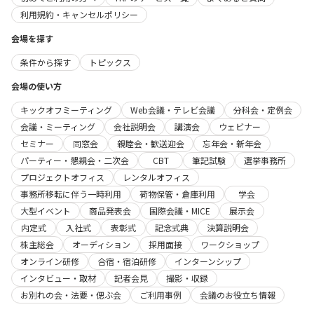
利用規約・キャンセルポリシー
会場を探す
条件から探す
トピックス
会場の使い方
キックオフミーティング
Web会議・テレビ会議
分科会・定例会
会議・ミーティング
会社説明会
講演会
ウェビナー
セミナー
同窓会
親睦会・歓送迎会
忘年会・新年会
パーティー・懇親会・二次会
CBT
筆記試験
選挙事務所
プロジェクトオフィス
レンタルオフィス
事務所移転に伴う一時利用
荷物保管・倉庫利用
学会
大型イベント
商品発表会
国際会議・MICE
展示会
内定式
入社式
表彰式
記念式典
決算説明会
株主総会
オーディション
採用面接
ワークショップ
オンライン研修
合宿・宿泊研修
インターンシップ
インタビュー・取材
記者会見
撮影・収録
お別れの会・法要・偲ぶ会
ご利用事例
会議のお役立ち情報