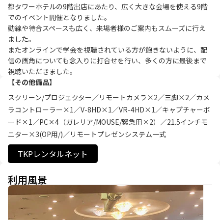
都タワーホテルの9階出店にあたり、広く大きな会場を使える9階
でのイベント開催となりました。

動線や待合スペースも広く、来場者様のご案内もスムーズに行え
ました。

またオンラインで学会を視聴されている方が飽きないように、配
信の画角についても念入りに打合せを行い、多くの方に最後まで
視聴いただきました。
【その他備品】
スクリーン/プロジェクター／リモートカメラ×2／三脚×2／カメ
ラコントローラー×1／V-8HD×1／VR-4HD×1／キャプチャーボ
ード×1／PC×4（ガレリア/MOUSE/緊急用×2）／21.5インチモ
ニター×3(OP用/)／リモートプレゼンシステム一式
TKPレンタルネット
利用風景