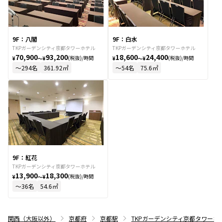
9F：八閣
9F：白水
TKPガーデンシティ京都タワーホテル
TKPガーデンシティ京都タワーホテル
70,900
93,200
18,600
24,400
(税抜)/時間
(税抜)/時間
¥
〜
¥
¥
〜
¥
〜
294
名
361.92
㎡
〜
54
名
75.6
㎡
9F：紅花
TKPガーデンシティ京都タワーホテル
13,900
18,300
(税抜)/時間
¥
〜
¥
〜
36
名
54.6
㎡
関西（大阪以外）
京都府
京都駅
TKPガーデンシティ京都タワーホ