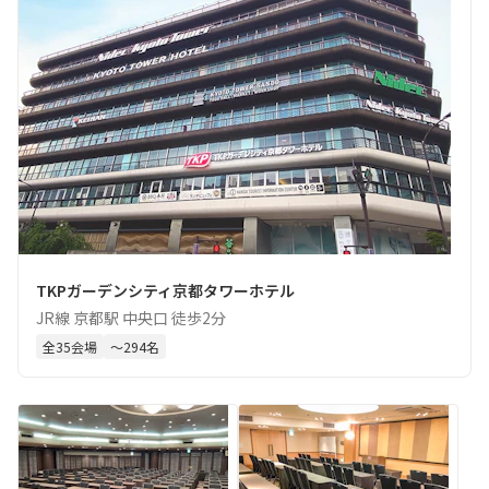
TKPガーデンシティ京都タワーホテル
JR線 京都駅 中央口 徒歩2分
全
35
会場
〜
294
名