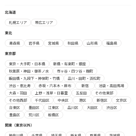
北海道
札幌エリア
帯広エリア
東北
青森県
岩手県
宮城県
秋田県
山形県
福島県
東京都
東京・大手町・日本橋
新橋・有楽町・銀座
秋葉原・神田・御茶ノ水
市ヶ谷・四ツ谷・麹町
飯田橋・九段下・神保町・竹橋
品川・田町・浜松町
渋谷・恵比寿
赤坂・六本木・麻布
新宿
池袋・高田馬場
大森・羽田
上野・浅草・日暮里
五反田
その他東部
その他西部
千代田区
中央区
港区
新宿区
文京区
台東区
墨田区
江東区
品川区
大田区
渋谷区
豊島区
荒川区
板橋区
関東（東京以外）
神奈川県
千葉県
埼玉県
栃木県
群馬県
茨城県