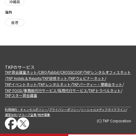
沖縄県
海外
香港
TKPのサービス
/
/
/
/
TKP貸会議室ネット
CIRQ
fabbit
CROSSCOOP
TKPレンタルオフィスネット
/
/
/
/
TKP Hotels & Resorts
TKP研修ネット
TKPウェビナーネット
/
/
/
TKPイベントネット
TKPレンタルネット
TKPパーティー・懇親会ネット
/
/
/
/
TKP FOOD
事務局代行サービス
採用代行サービス
TKPトラベルネット
TKPスター貸会議室
/
/
/
利用規約・キャンセルポリシー
プライバシーポリシー
ソーシャルメディアガイドライン
/
/
運営会社
グループ企業
物件募集
(C) TKP Corporation