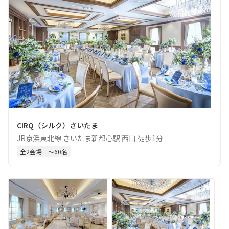
CIRQ（シルク）さいたま
JR京浜東北線 さいたま新都心駅 西口 徒歩1分
全
2
会場
〜
60
名