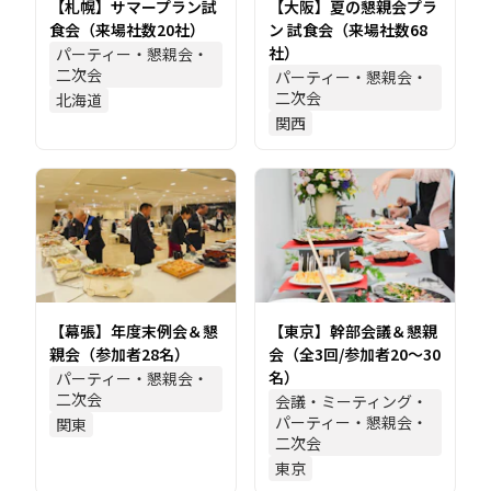
【札幌】サマープラン試
【大阪】夏の懇親会プラ
食会（来場社数20社）
ン 試食会（来場社数68
社）
パーティー・懇親会・
二次会
パーティー・懇親会・
二次会
北海道
関西
【幕張】年度末例会＆懇
【東京】幹部会議＆懇親
親会（参加者28名）
会（全3回/参加者20～30
名）
パーティー・懇親会・
二次会
会議・ミーティング・
パーティー・懇親会・
関東
二次会
東京