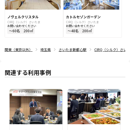
ノヴェルクリスタル
カトルセゾンガーデン
CIRQ（シルク）さいたま
CIRQ（シルク）さいたま
お問い合わせください
お問い合わせください
〜
60
名
200
㎡
〜
48
名
200
㎡
関東（東京以外）
埼玉県
さいたま新都心駅
CIRQ（シルク）さい
関連する利用事例