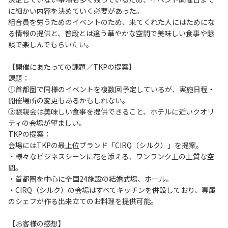
に細かい内容を決めていく必要があった。

組合員を労うためのイベントのため、来てくれた人にはためにな
る情報の提供と、普段とは違う華やかな空間で美味しい食事や懇
談で楽しんでもらいたい。

【開催にあたっての課題／TKPの提案】

課題：

①首都圏で同様のイベントを複数回予定しているが、実施日程・
開催場所の変更もあるかもしれない。

②懇親会は美味しい食事を提供できること、ホテルに近いクオリ
ティの会場が望ましい。

TKPの提案：

会場にはTKPの最上位ブランド「CIRQ（シルク）」を提案。

・様々なビジネスシーンに花を添える、ワンランク上の上質な空
間。

・首都圏を中心に全国24施設の結婚式場、ホール。

・CIRQ（シルク）の会場はすべてキッチンを併設しており、専属
のシェフが作る出来立てのお料理を提供可能。

【お客様の感想】
