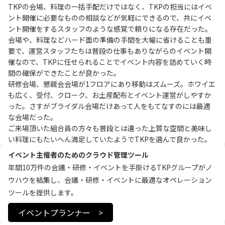
TKPの会場、料理の一括手配だけではなく、TKPの担当にはイベ
ント開催に必要なものの相談などが気軽にできるので、共にイベ
ント開催をするスタッフのような感覚で頼りになる存在だった。

会場や、料理などハード面の準備の手間を大幅に省けることも重
要で、運営スタッフたちは普段の仕事もありながらのイベント開
催なので、TKPに任せられることでイベント内容を詰めていく時
間の確保ができたことが良かった。

研修会場、懇親会会場が1フロアにあり移動はズムーズ。ホワイエ
も広く、受付、クローク、お土産配布とイベント運営がしやすか
った。さすがブライダル会場だけあって人をもてなすのには最適
な会場だった。

ご来場頂いた組合員の方々も普段とは違った上質な空間と美味し
い料理にもたいへん満足していたようでTKPを選んで良かった。
イベント主催者のためのクラウド管理ツール
年間10万件の会議・研修・イベントを手掛けるTKPグループがノ
ウハウを結集し、会議・研修・イベントに最適なオペレーション
ツールを提供します。
イベントプランナー >