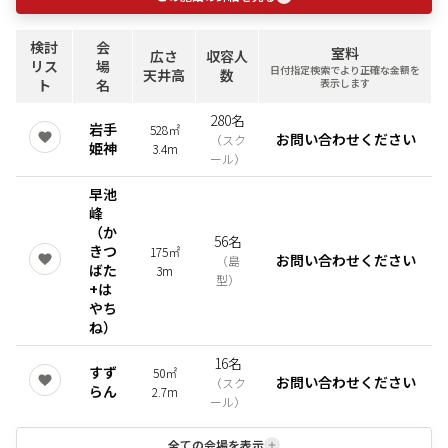
検討
会
室料
広さ
収容人
リス
場
日付指定検索でより正確な金額を
天井高
数
ト
名
表示します
280名
岩手
528㎡
お問い合わせください
（
スク
姫神
3.4m
ール
）
早池
峰
（か
56名
きつ
175㎡
お問い合わせください
（
島
ばた
3m
型
）
+は
やち
ね）
16名
すず
50㎡
お問い合わせください
（
スク
らん
2.7m
ール
）
全ての会場を表示