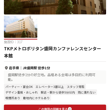
施設ID：
317
TKPメトロポリタン盛岡カンファレンスセンター
本館
岩手県
｜
JR盛岡駅 徒歩1分
盛岡駅徒歩1分の好立地。品格ある会場は多目的に利用可
能。
パーティー・宴会OK
エレベーター3基以上
スタッフ常駐
デザイン重視・おしゃれ
駅近・駅から徒歩5分以内
雨に濡れない
喫煙所あり
敷地内にホテルあり
この施設の詳細を見る