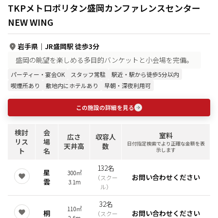
TKPメトロポリタン盛岡カンファレンスセンター
NEW WING
岩手県
｜
JR盛岡駅 徒歩3分
盛岡の眺望を楽しめる多目的バンケットと小会場を完備。
パーティー・宴会OK
スタッフ常駐
駅近・駅から徒歩5分以内
喫煙所あり
敷地内にホテルあり
早朝・深夜利用可
この施設の詳細を見る
検討
会
室料
広さ
収容人
リス
場
日付指定検索でより正確な金額を表
天井高
数
ト
名
示します
132名
星
300㎡
お問い合わせください
（
スクー
雲
3.1m
ル
）
32名
110㎡
桐
お問い合わせください
（
スクー
2.6m