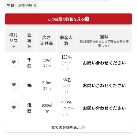
早朝・深夜利用可
この施設の詳細を見る
検討
会
室料
広さ
収容人
リス
場
日付指定検索でより正確な金額を表
天井高
数
ト
名
示します
133名
千
320㎡
お問い合わせください
（
スクー
曲
3.2m
ル
）
66名
210㎡
梓
お問い合わせください
（
スクー
3.2m
ル
）
400名
浅
1000㎡
お問い合わせください
（
スクー
間
7m
ル
）
全ての会場を表示