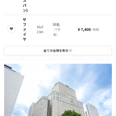
ス
パ
ン)
サ
フ
36名
90㎡
ァ
￥7,600
（
T字
/ 時間
2.6m
イ
島
）
ヤ
全ての会場を表示