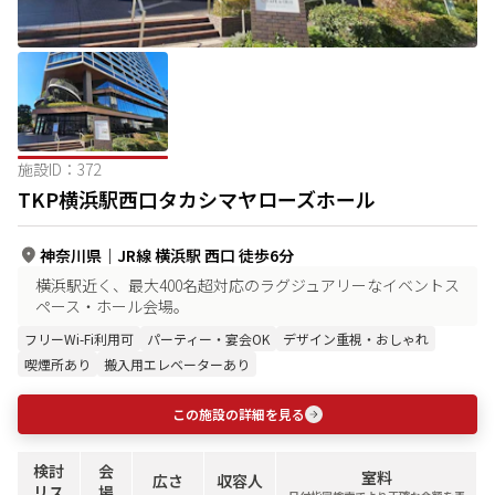
施設ID：
372
TKP横浜駅西口タカシマヤローズホール
神奈川県
｜
JR線 横浜駅 西口 徒歩6分
横浜駅近く、最大400名超対応のラグジュアリーなイベントス
ペース・ホール会場。
フリーWi-Fi利用可
パーティー・宴会OK
デザイン重視・おしゃれ
喫煙所あり
搬入用エレベーターあり
この施設の詳細を見る
検討
会
室料
広さ
収容人
リス
場