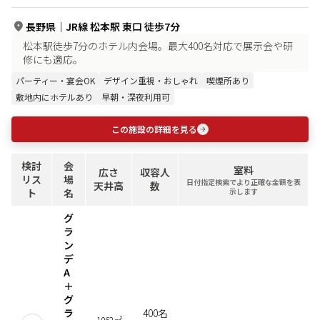
長野県
｜
JR線 松本駅 東口 徒歩7分
松本駅徒歩7分のホテル内会場。最大400名対応で展示会や研
修にも適応。
パーティー・宴会OK
デザイン重視・おしゃれ
喫煙所あり
敷地内にホテルあり
早朝・深夜利用可
この施設の詳細を見る
検討
会
室料
広さ
収容人
リス
場
日付指定検索でより正確な金額を表
天井高
数
ト
名
示します
グ
ラ
ン
デ
A
＋
グ
ラ
400名
1062㎡