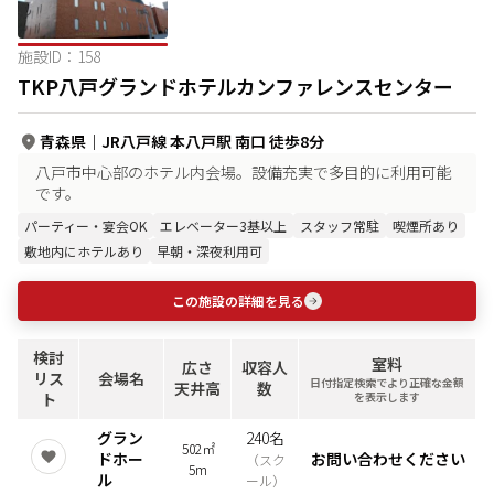
施設ID：
158
TKP八戸グランドホテルカンファレンスセンター
青森県
｜
JR八戸線 本八戸駅 南口 徒歩8分
八戸市中心部のホテル内会場。設備充実で多目的に利用可能
です。
パーティー・宴会OK
エレベーター3基以上
スタッフ常駐
喫煙所あり
敷地内にホテルあり
早朝・深夜利用可
この施設の詳細を見る
検討
室料
広さ
収容人
リス
会場名
日付指定検索でより正確な金額
天井高
数
ト
を表示します
グラン
240名
502㎡
ドホー
お問い合わせください
（
スク
5m
ル
ール
）