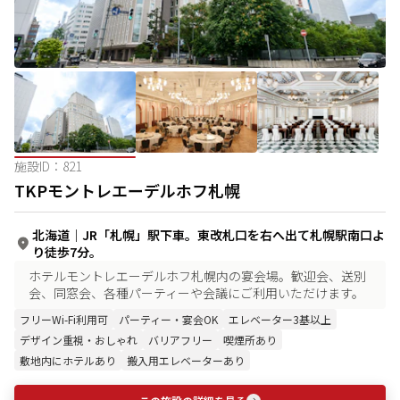
施設ID：
821
TKPモントレエーデルホフ札幌
北海道
｜
JR「札幌」駅下車。東改札口を右へ出て札幌駅南口よ
り徒歩7分。
ホテルモントレエーデルホフ札幌内の宴会場。歓迎会、送別
会、同窓会、各種パーティーや会議にご利用いただけます。
フリーWi-Fi利用可
パーティー・宴会OK
エレベーター3基以上
デザイン重視・おしゃれ
バリアフリー
喫煙所あり
敷地内にホテルあり
搬入用エレベーターあり