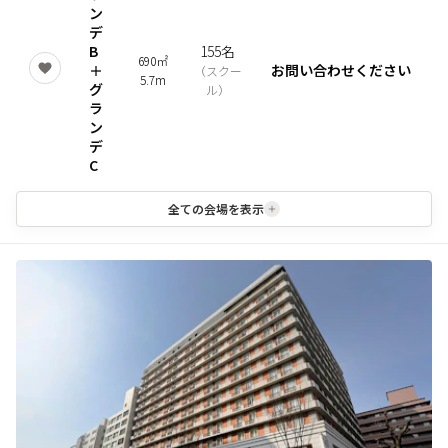
ン
デ
B
155名
690㎡
＋
お問い合わせください
（
スクー
5.7m
グ
ル
）
ラ
ン
デ
C
全ての会場を表示