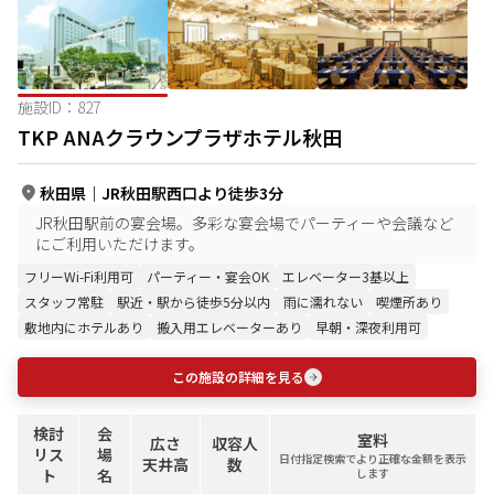
施設ID：
827
TKP ANAクラウンプラザホテル秋田
秋田県
｜
JR秋田駅西口より徒歩3分
JR秋田駅前の宴会場。多彩な宴会場でパーティーや会議など
にご利用いただけます。
フリーWi-Fi利用可
パーティー・宴会OK
エレベーター3基以上
スタッフ常駐
駅近・駅から徒歩5分以内
雨に濡れない
喫煙所あり
敷地内にホテルあり
搬入用エレベーターあり
早朝・深夜利用可
この施設の詳細を見る
検討
会
室料
広さ
収容人
リス
場
日付指定検索でより正確な金額を表示
天井高
数
ト
名
します