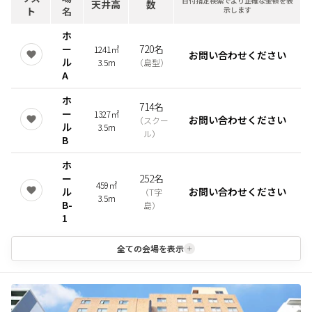
日付指定検索でより正確な金額を表
天井高
数
ト
名
示します
ホ
ー
720名
1241㎡
お問い合わせください
ル
3.5m
（
島型
）
A
ホ
714名
ー
1327㎡
お問い合わせください
（
スクー
ル
3.5m
ル
）
B
ホ
ー
252名
459㎡
ル
お問い合わせください
（
T字
3.5m
B-
島
）
1
全ての会場を表示