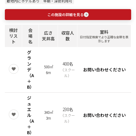
敷地内にホテルあり
早朝・深夜利用可
この施設の詳細を見る
検討
会
室料
広さ
収容人
リス
場
日付指定検索でより正確な金額を表
天井高
数
ト
名
示します
グ
ラ
ン
400名
500㎡
デ
お問い合わせください
（
スクー
6m
（A
ル
）
＋
B）
ジ
ュ
エ
230名
340㎡
ル
お問い合わせください
（
スクー
3m
（A
ル
）
＋
B）