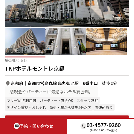
施設ID：
812
TKPホテルモントレ京都
京都府
｜
京都市営烏丸線 烏丸御池駅 6番出口 徒歩2分
懇親会やパーティーに最適なホテル宴会場。
フリーWi-Fi利用可
パーティー・宴会OK
スタッフ常駐
デザイン重視・おしゃれ
駅近・駅から徒歩5分以内
喫煙所あり
この施設の詳細を見る
03-4577-9260
予約・問い合わせ
（9:00-18:00／年中無休）