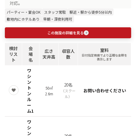
対応。
パーティー・宴会OK
スタッフ常駐
駅近・駅から徒歩5分以内
敷地内にホテルあり
早朝・深夜利用可
この施設の詳細を見る
検討
会
室料
広さ
収容人
リス
場
日付指定検索でより正確な金額を
天井高
数
ト
名
表示します
ワ
シ
ン
20名
ト
50㎡
お問い合わせください
（
スクー
ン
2.6m
ル
）
ル
ー
ム1
ワ
シ
ン