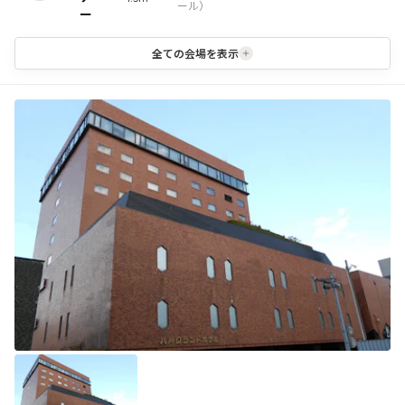
ール
）
ー
全ての会場を表示