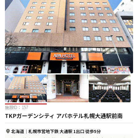
施設ID：
157
TKPガーデンシティ アパホテル札幌大通駅前南
北海道
｜
札幌市営地下鉄 大通駅 1出口 徒歩5分