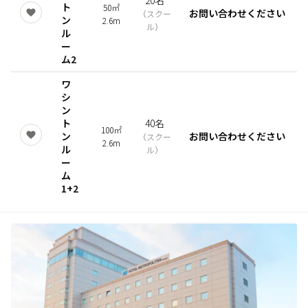
20名
ト
50㎡
お問い合わせください
（
スクー
ン
2.6m
ル
）
ル
ー
ム2
ワ
シ
ン
ト
40名
100㎡
ン
お問い合わせください
（
スクー
2.6m
ル
ル
）
ー
ム
1+2