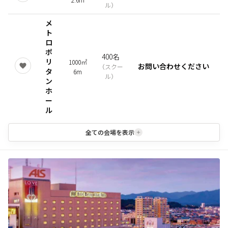
ル
）
メ
ト
ロ
ポ
400名
リ
1000㎡
お問い合わせください
（
スクー
タ
6m
ル
）
ン
ホ
ー
ル
全ての会場を表示