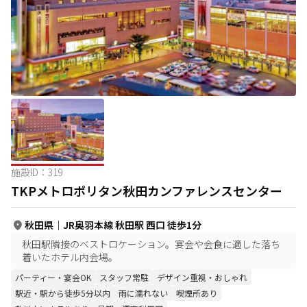
施設ID：
319
TKPメトロポリタン秋田カンファレンスセンター
秋田県
｜
JR奥羽本線 秋田駅 西口 徒歩1分
秋田駅隣接のベストロケーション。宴会や会食に適した落ち
着いたホテル内会場。
パーティー・宴会OK
スタッフ常駐
デザイン重視・おしゃれ
駅近・駅から徒歩5分以内
雨に濡れない
喫煙所あり