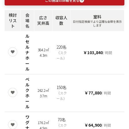
この施設の詳細を見る
検討
会
室料
広さ
収容人
リス
場
日付指定検索でより正確な金額を表示
天井高
数
ト
名
します
ル
セ
ル
220名
384.2㎡
ナ
￥103,840
（
スク
/ 時間
4.3m
ホ
ール
）
ー
ル
ベ
ル
150名
ク
262.2㎡
￥77,880
（
スク
/ 時間
ホ
3.7m
ール
）
ー
ル
ワ
70名
グ
176.2㎡
￥64,900
（
スク
/ 時間
ナ
4.5m