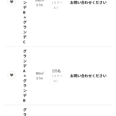
ン
お問い合わせください
（
スクー
5.7m
デ
ル
）
B
＋
グ
ラ
ン
デ
C
グ
ラ
ン
デ
A
155名
690㎡
＋
お問い合わせください
（
スクー
5.7m
グ
ル
）
ラ
ン
デ
B
グ
ラ