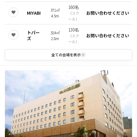
160名
371㎡
MIYABI
お問い合わせください
（
スク
4.5m
ール
）
130名
トパー
324㎡
お問い合わせください
（
スク
ズ
2.8m
ール
）
全ての会場を表示