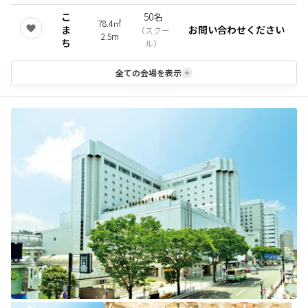
こ
50名
78.4㎡
ま
お問い合わせください
（
スクー
2.5m
ち
ル
）
全ての会場を表示