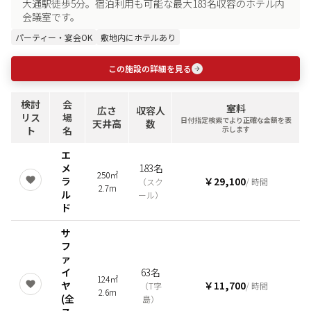
大通駅徒歩5分。宿泊利用も可能な最大183名収容のホテル内
会議室です。
パーティー・宴会OK
敷地内にホテルあり
この施設の詳細を見る
検討
会
室料
広さ
収容人
リス
場
日付指定検索でより正確な金額を表
天井高
数
ト
名
示します
エ
メ
183名
250㎡
ラ
￥29,100
（
スク
/ 時間
2.7m
ル
ール
）
ド
サ
フ
ァ
イ
63名
124㎡
ヤ
￥11,700
（
T字
/ 時間
2.6m
(全
島
）