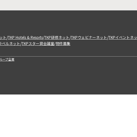
/
/
/
/
ット
TKP Hotels & Resorts
TKP研修ネット
TKPウェビナーネット
TKPイベントネ
/
トラベルネット
TKPスター貸会議室
物件募集
/
ループ企業