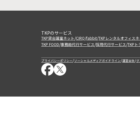
TKPのサービス
/
/
/
TKP貸会議室ネット
CIRQ
fabbit
TKPレンタルオフィスネ
/
/
/
TKP FOOD
事務局代行サービス
採用代行サービス
TKP
/
/
/
プライバシーポリシー
ソーシャルメディアガイドライン
運営会社
グ