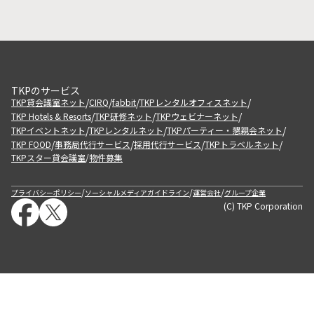
TKPのサービス
/
/
/
/
TKP貸会議室ネット
CIRQ
fabbit
TKPレンタルオフィスネット
/
/
/
TKP Hotels & Resorts
TKP研修ネット
TKPウェビナーネット
/
/
/
TKPイベントネット
TKPレンタルネット
TKPパーティー・懇親会ネット
/
/
/
/
TKP FOOD
事務局代行サービス
採用代行サービス
TKPトラベルネット
TKPスター貸会議室
物件募集
/
/
/
/
プライバシーポリシー
ソーシャルメディアガイドライン
運営会社
グループ企業
(C) TKP Corporation